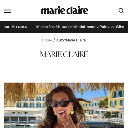
Moćne žene
Hit parfemi
Modni trendovi
Putovanja
Mindfu
NAJČITANIJE
Home
Autor:Marie Claire
MARIE CLAIRE