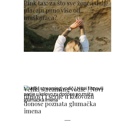
Pink tax: za što sve žene i dalje
plaćaju puno više od
muškaraca?
Veliki streaming vodič | Novi
filmovi i serije u kolovozu
donose poznata glumačka
imena