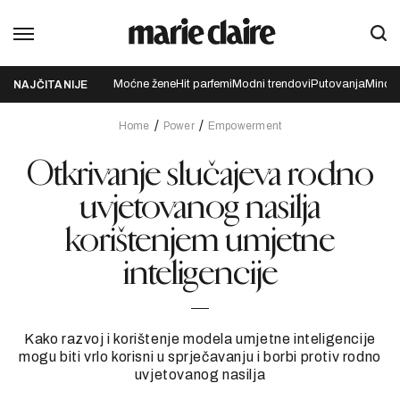
Moćne žene
Hit parfemi
Modni trendovi
Putovanja
Mindfu
NAJČITANIJE
Home
Power
Empowerment
Otkrivanje slučajeva rodno
uvjetovanog nasilja
korištenjem umjetne
inteligencije
Kako razvoj i korištenje modela umjetne inteligencije
mogu biti vrlo korisni u sprječavanju i borbi protiv rodno
uvjetovanog nasilja