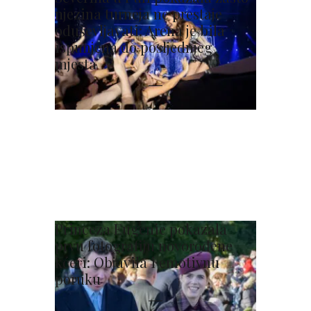
njezina turneja ne prestaje
oduševljavati: Arena je bila
ispunjena do posljednjeg
mjesta
Princeza Eugenie pokazala
prvu fotografiju novorođene
kćeri: Objavila i emotivnu
poruku