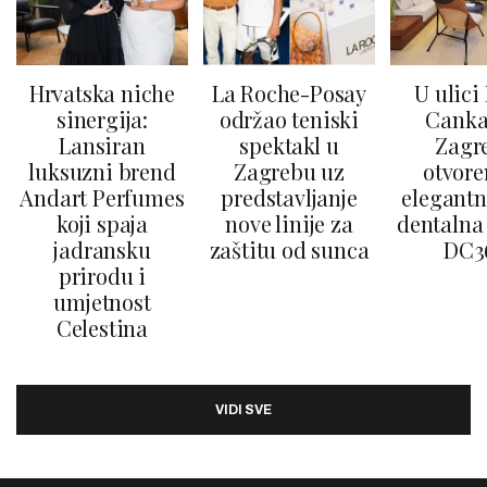
Hrvatska niche
La Roche-Posay
U ulici
sinergija:
održao teniski
Canka
Lansiran
spektakl u
Zagr
luksuzni brend
Zagrebu uz
otvore
Andart Perfumes
predstavljanje
elegantn
koji spaja
nove linije za
dentalna 
jadransku
zaštitu od sunca
DC3
prirodu i
umjetnost
Celestina
VIDI SVE