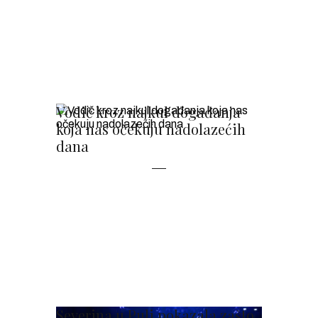
Vodič kroz najkul događanja
koja nas očekuju nadolazećih
dana
Severina u Puli pokazala zašto