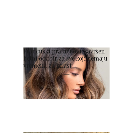
Francuski pramenovi: savršen
ljetni odabir za sve koji nemaju
vremena za izrast