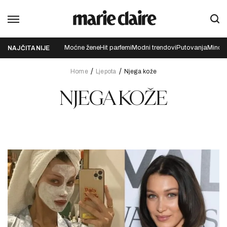
Moćne žene
Hit parfemi
Modni trendovi
Putovanja
Mindfu
NAJČITANIJE
Home
Ljepota
Njega kože
NJEGA KOŽE