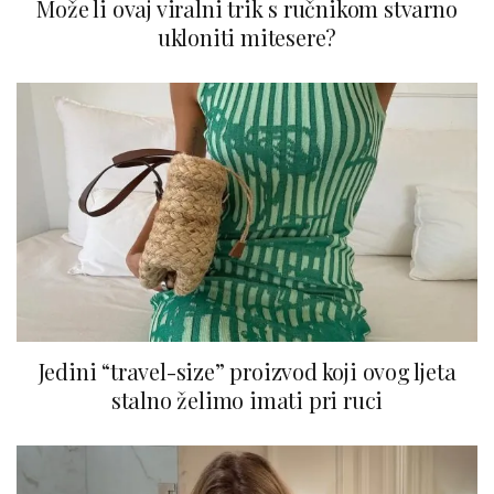
Može li ovaj viralni trik s ručnikom stvarno
ukloniti mitesere?
Jedini “travel-size” proizvod koji ovog ljeta
stalno želimo imati pri ruci