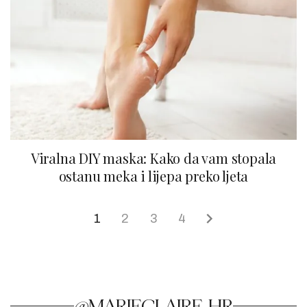
Viralna DIY maska: Kako da vam stopala
ostanu meka i lijepa preko ljeta
1
2
3
4
@MARIECLAIRE_HR