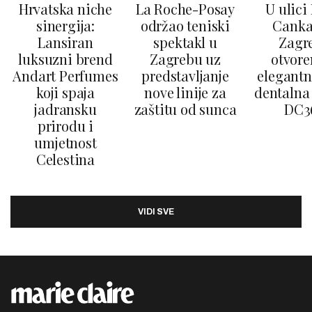
Hrvatska niche
La Roche-Posay
U ulici
sinergija:
održao teniski
Canka
Lansiran
spektakl u
Zagr
luksuzni brend
Zagrebu uz
otvore
Andart Perfumes
predstavljanje
elegantn
koji spaja
nove linije za
dentalna 
jadransku
zaštitu od sunca
DC3
prirodu i
umjetnost
Celestina
VIDI SVE