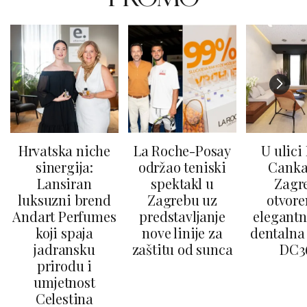
Hrvatska niche
La Roche-Posay
U ulici
sinergija:
održao teniski
Canka
Lansiran
spektakl u
Zagr
luksuzni brend
Zagrebu uz
otvore
Andart Perfumes
predstavljanje
elegantn
koji spaja
nove linije za
dentalna 
jadransku
zaštitu od sunca
DC3
prirodu i
umjetnost
Celestina