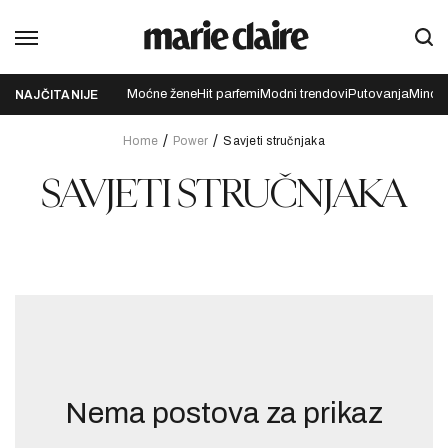
Moćne žene
Hit parfemi
Modni trendovi
Putovanja
Mindfu
NAJČITANIJE
Home
Power
Savjeti stručnjaka
SAVJETI STRUČNJAKA
Nema postova za prikaz