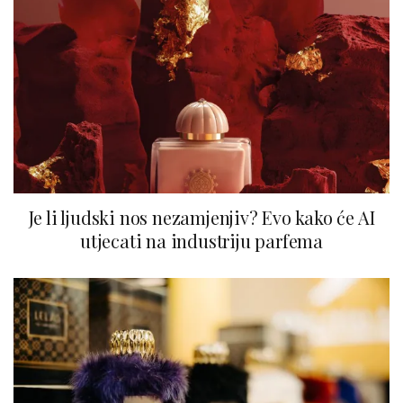
Je li ljudski nos nezamjenjiv? Evo kako će AI
utjecati na industriju parfema