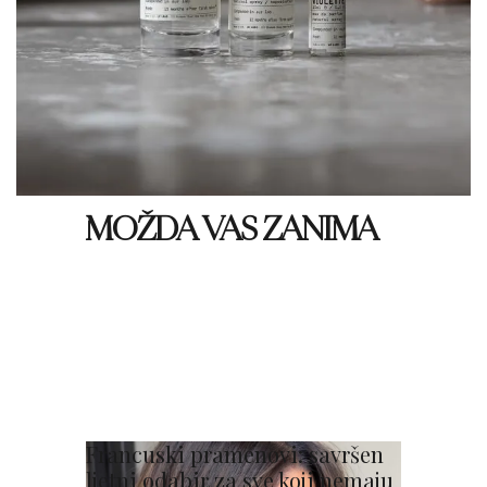
MOŽDA VAS ZANIMA
Francuski pramenovi: savršen
ljetni odabir za sve koji nemaju