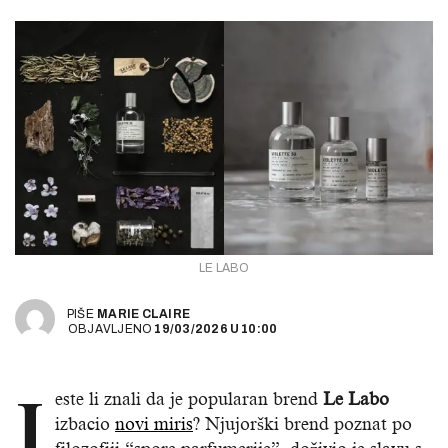
LE LABO
PIŠE
MARIE CLAIRE
OBJAVLJENO
19/03/2026
U
10:00
J
este li znali da je popularan brend
Le Labo
izbacio
novi miris
? Njujorški brend poznat po