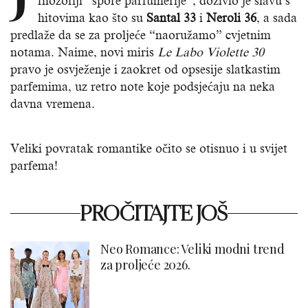
filozofiji “spore parfumerije”, doživio je slavu s
hitovima kao što su
Santal 33
i
Neroli 36
, a sada
predlaže da se za proljeće “naoružamo” cvjetnim
notama. Naime, novi miris
Le Labo Violette 30
pravo je osvježenje i zaokret od opsesije slatkastim
parfemima, uz retro note koje podsjećaju na neka
davna vremena.
Veliki povratak romantike očito se otisnuo i u svijet
parfema!
PROČITAJTE JOŠ
Neo Romance: Veliki modni trend
za proljeće 2026.