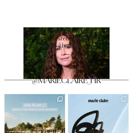
Minnie Driver nakon teške
prometne nesreće: 'Zahvalna
sam što sam živa'
@MARIECLAIRE_HR