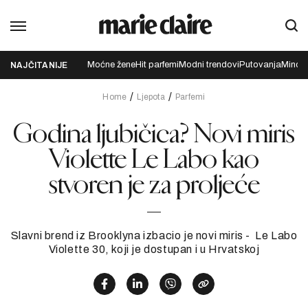
Moćne žene
Hit parfemi
Modni trendovi
Putovanja
Mindfu
NAJČITANIJE
Home
Ljepota
Parfemi
Godina ljubičica? Novi miris
Violette Le Labo kao
stvoren je za proljeće
Slavni brend iz Brooklyna izbacio je novi miris - Le Labo
Violette 30, koji je dostupan i u Hrvatskoj