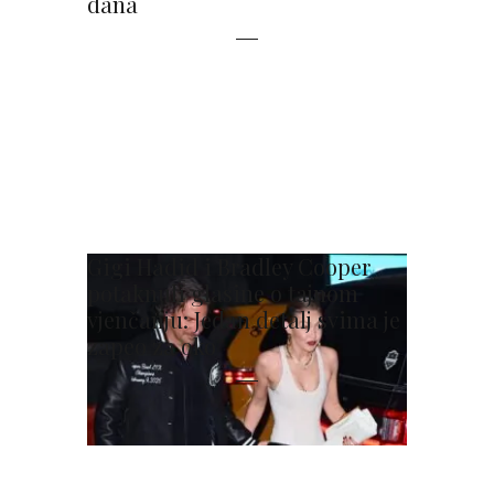
dana
Gigi Hadid i Bradley Cooper
potaknuli glasine o tajnom
vjenčanju: Jedan detalj svima je
zapeo za oko