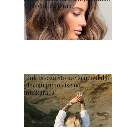
vremena za izrast
Pink tax: za što sve žene i dalje
plaćaju puno više od
muškaraca?