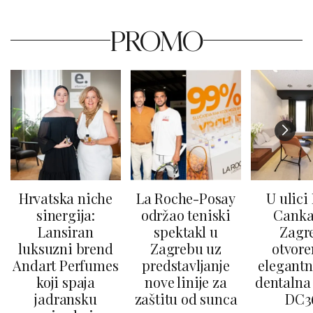
PROMO
Hrvatska niche
La Roche-Posay
U ulici
sinergija:
održao teniski
Canka
Lansiran
spektakl u
Zagr
luksuzni brend
Zagrebu uz
otvore
Andart Perfumes
predstavljanje
elegantn
koji spaja
nove linije za
dentalna 
jadransku
zaštitu od sunca
DC3