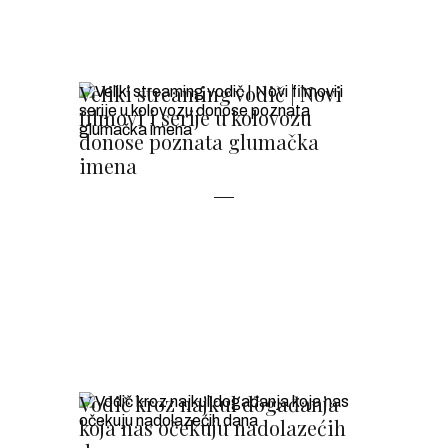
Veliki streaming vodič | Novi
filmovi i serije u kolovozu
donose poznata glumačka
imena
Vodič kroz najkul događanja
koja nas očekuju nadolazećih