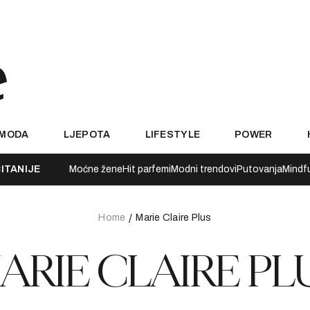
MODA
LJEPOTA
LIFESTYLE
POWER
ITANIJE
Moćne žene
Hit parfemi
Modni trendovi
Putovanja
Mindf
Home
Marie Claire Plus
ARIE CLAIRE PL