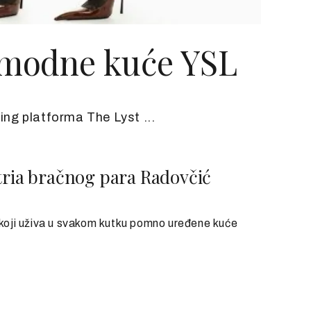
r modne kuće YSL
ng platforma The Lyst ...
stria bračnog para Radovčić
a koji uživa u svakom kutku pomno uređene kuće