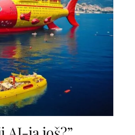
i AI-ja još?”