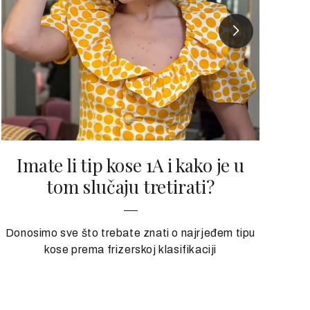
Imate li tip kose 1A i kako je u
Z
tom slučaju tretirati?
Donosimo sve što trebate znati o najrjeđem tipu
kose prema frizerskoj klasifikaciji
Tik
va