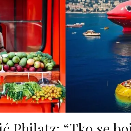
ić Philatz: “Tko se boj