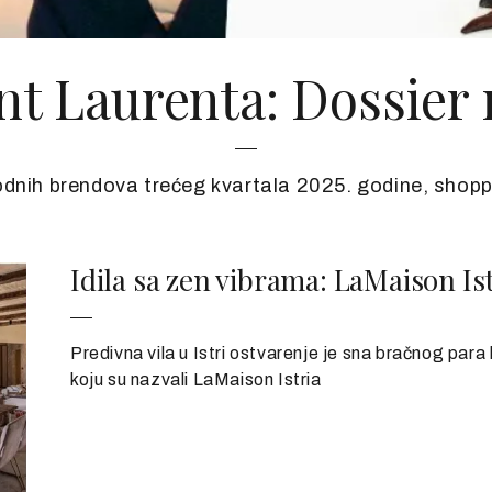
nt Laurenta: Dossie
odnih brendova trećeg kvartala 2025. godine, shoppi
Idila sa zen vibrama: LaMaison I
Predivna vila u Istri ostvarenje je sna bračnog par
koju su nazvali LaMaison Istria