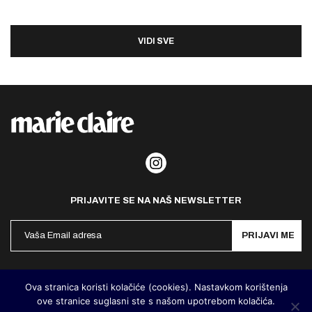
VIDI SVE
PRIJAVITE SE NA NAŠ NEWSLETTER
PRIJAVI ME
Politika privatnosti
Kontakt
Impresum
Ova stranica koristi kolačiće (cookies). Nastavkom korištenja
ove stranice suglasni ste s našom upotrebom kolačića.
©
MarieClaire Hrvatska
2026. Designed and developed by
Cubes