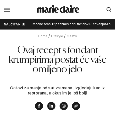
Moćne žene
Hit parfemi
Modni trendovi
Putovanja
Mindfu
NAJČITANIJE
Home
Lifestyle
Gastro
Ovaj recept s fondant
krumpirima postat će vaše
omiljeno jelo
Gotovi za manje od sat vremena, izgledaju kao iz
restorana, a okus im je još bolji