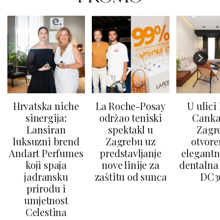
Hrvatska niche
La Roche-Posay
U ulici
sinergija:
održao teniski
Canka
Lansiran
spektakl u
Zagr
luksuzni brend
Zagrebu uz
otvore
Andart Perfumes
predstavljanje
elegantn
koji spaja
nove linije za
dentalna 
jadransku
zaštitu od sunca
DC3
prirodu i
umjetnost
Celestina