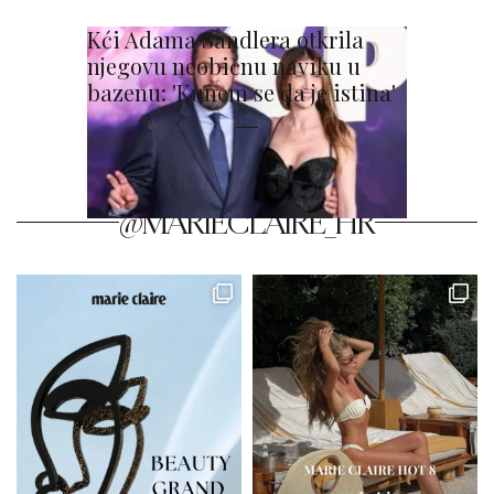
Kći Adama Sandlera otkrila
njegovu neobičnu naviku u
bazenu: 'Kunem se da je istina'
@MARIECLAIRE_HR