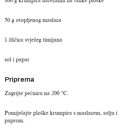
800 g krumpira narezanih na tanke ploške
50 g otopljenog maslaca
1 žličica svježeg timijana
sol i papar
Priprema
Zagrijte pećnicu na 200 °C.
Pomiješajte ploške krumpira s maslacem, solju i
paprom.