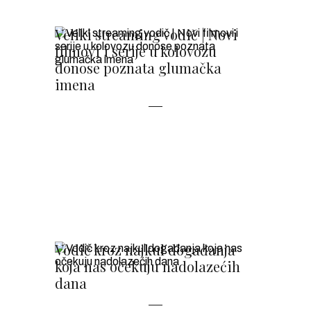
Veliki streaming vodič | Novi
filmovi i serije u kolovozu
donose poznata glumačka
imena
Vodič kroz najkul događanja
koja nas očekuju nadolazećih
dana