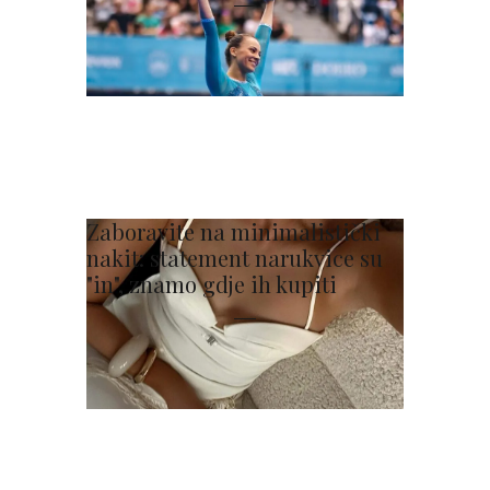
Zaboravite na minimalistički
nakit: statement narukvice su
"in", znamo gdje ih kupiti