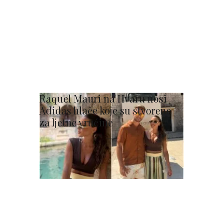
Raquel Mauri na Hvaru nosi
Adidas hlače koje su stvorene
za ljetne vrućine