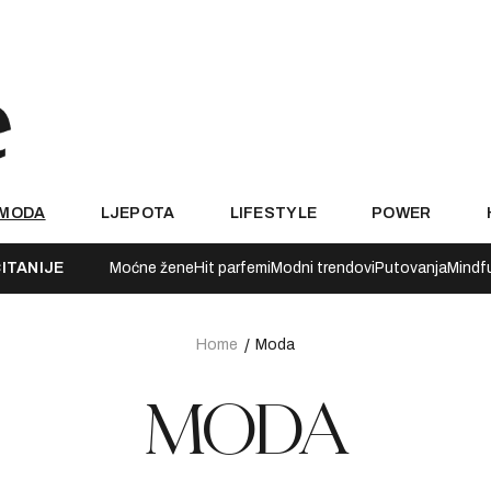
MODA
LJEPOTA
LIFESTYLE
POWER
ITANIJE
Moćne žene
Hit parfemi
Modni trendovi
Putovanja
Mindf
Home
Moda
MODA