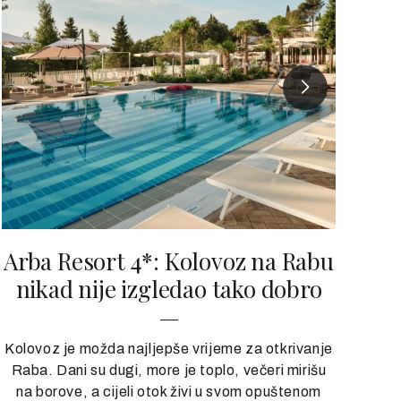
Arba Resort 4*: Kolovoz na Rabu
nikad nije izgledao tako dobro
Za
Kolovoz je možda najljepše vrijeme za otkrivanje
Raba. Dani su dugi, more je toplo, večeri mirišu
Po
na borove, a cijeli otok živi u svom opuštenom
pre