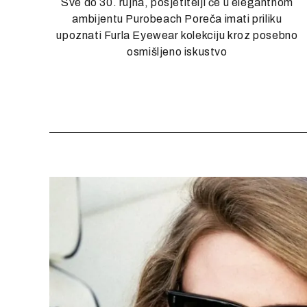
Sve do 30. rujna, posjetitelji će u elegantnom
ambijentu Purobeach Poreča imati priliku
upoznati Furla Eyewear kolekciju kroz posebno
osmišljeno iskustvo