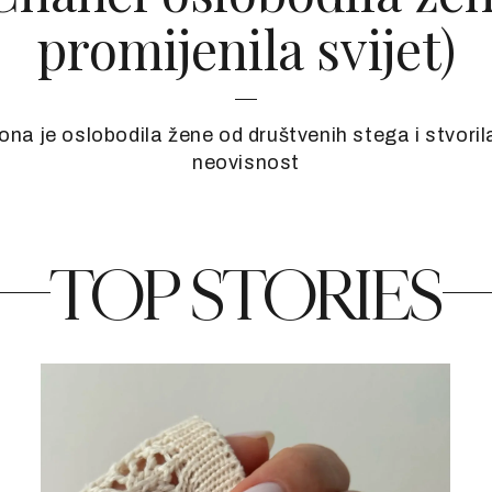
promijenila svijet)
a je oslobodila žene od društvenih stega i stvorila
neovisnost
TOP STORIES