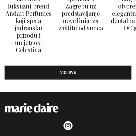
luksuzni brend
Zagrebu uz
otvore
Andart Perfumes
predstavljanje
elegantn
koji spaja
nove linije za
dentalna 
jadransku
zaštitu od sunca
DC3
prirodu i
umjetnost
Celestina
VIDI SVE