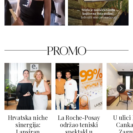
PROMO
Hrvatska niche
La Roche-Posay
U ulici
sinergija:
održao teniski
Canka
Lansiran
spektakl u
Zagr