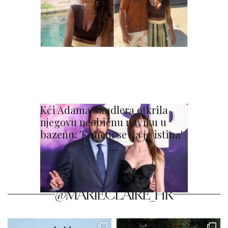
Kći Adama Sandlera otkrila
njegovu neobičnu naviku u
bazenu: 'Kunem se da je istina'
@MARIECLAIRE_HR