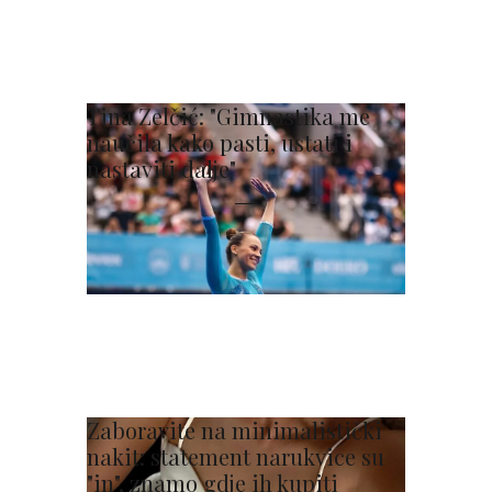
Tina Zelčić: "Gimnastika me
naučila kako pasti, ustati i
nastaviti dalje"
Zaboravite na minimalistički
nakit: statement narukvice su
"in", znamo gdje ih kupiti