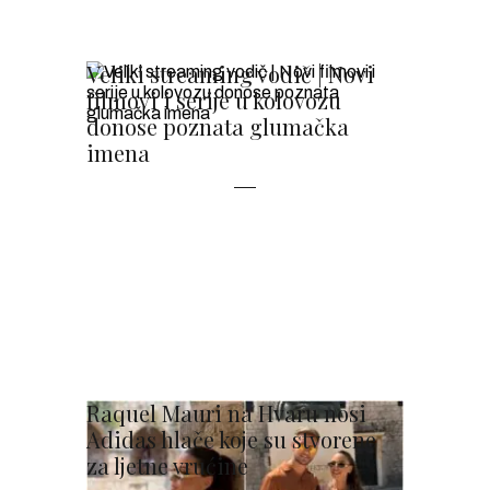
Veliki streaming vodič | Novi
filmovi i serije u kolovozu
donose poznata glumačka
imena
Raquel Mauri na Hvaru nosi
Adidas hlače koje su stvorene
za ljetne vrućine