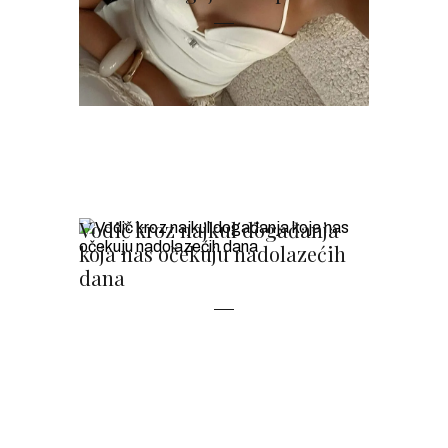
Vodič kroz najkul događanja
koja nas očekuju nadolazećih
dana