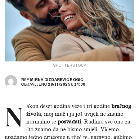
SHUTTERSTOCK
PIŠE
MIRNA DIZDAREVIĆ ROGIĆ
OBJAVLJENO
28/11/2025
U
14:00
N
akon deset godina veze i tri godine
bračnog
života
, moj
muž
i ja još uvijek ne znamo
normalno se
posvađati
. Radimo sve ono za
što znamo da ne bismo smjeli. Vičemo,
upadamo jedno drugome u riječ te, naravno, gubimo