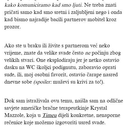
kako komuniciramo kad smo ljuti
.
Ne treba znati
pričati samo kad smo sretni i zaljubljeni nego i onda
kad bismo najradije bacili partnerov mobitel kroz
prozor.
Ako ste u braku ili živite s partnerom već neko
vrijeme, znate da velike svađe često
ne
počinju zbog
velikih stvari. One eksplodiraju jer je netko ostavio
dasku na WC školjci podignutu, zaboravio oprati
suđe, ili, moj osobni favorit, ostavio čarape nasred
dnevne sobe
(spoiler:
muževi su krivi za to!).
Dok sam istraživala ovu temu, naišla sam na odlične
savjete američke bračne terapeutkinje Krystal
Mazzole, koja u
Timeu
dijeli konkretne, nenaporne
rečenice koje možemo izgovoriti usred svađe.