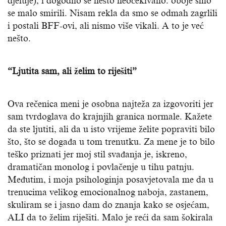
djeluje), i dogodilo se nešto neočekivano: oboje smo
se malo smirili. Nisam rekla da smo se odmah zagrlili
i postali BFF-ovi, ali nismo više vikali. A to je već
nešto.
“Ljutita sam, ali želim to riješiti”
Ova rečenica meni je osobna najteža za izgovoriti jer
sam tvrdoglava do krajnjih granica normale. Kažete
da ste ljutiti, ali da u isto vrijeme želite popraviti bilo
što, što se događa u tom trenutku. Za mene je to bilo
teško priznati jer moj stil svađanja je, iskreno,
dramatičan monolog i povlačenje u tihu patnju.
Međutim, i moja psihologinja posavjetovala me da u
trenucima velikog emocionalnog naboja, zastanem,
skuliram se i jasno dam do znanja kako se osjećam,
ALI da to želim riješiti. Malo je reći da sam šokirala