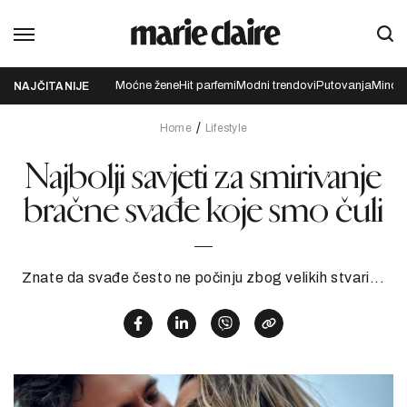
Moćne žene
Hit parfemi
Modni trendovi
Putovanja
Mindfu
NAJČITANIJE
Home
Lifestyle
Najbolji savjeti za smirivanje
bračne svađe koje smo čuli
Znate da svađe često ne počinju zbog velikih stvari...