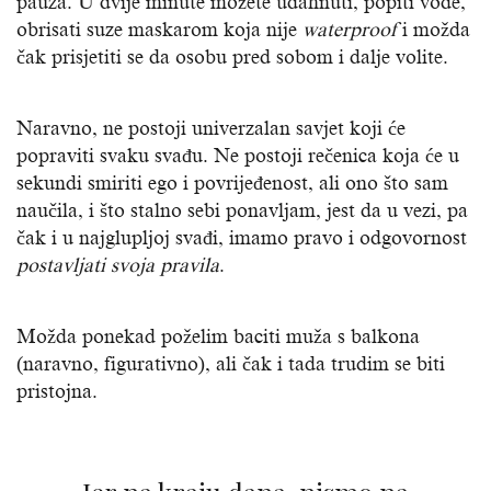
pauza. U dvije minute možete udahnuti, popiti vode,
obrisati suze maskarom koja nije
waterproof
i možda
čak prisjetiti se da osobu pred sobom i dalje volite.
Naravno, ne postoji univerzalan savjet koji će
popraviti svaku svađu. Ne postoji rečenica koja će u
sekundi smiriti ego i povrijeđenost, ali ono što sam
naučila, i što stalno sebi ponavljam, jest da u vezi, pa
čak i u najglupljoj svađi, imamo pravo i odgovornost
postavljati svoja pravila
.
Možda ponekad poželim baciti muža s balkona
(naravno, figurativno), ali čak i tada trudim se biti
pristojna.