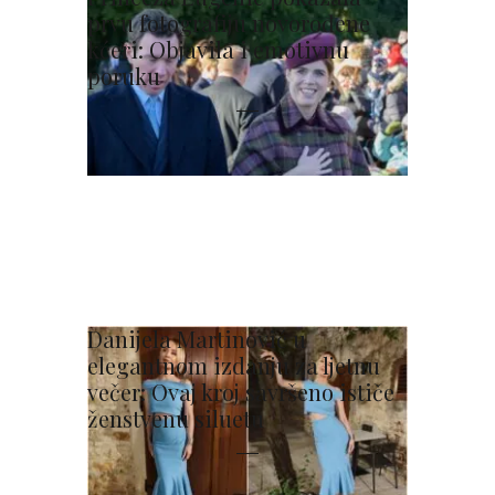
prvu fotografiju novorođene
kćeri: Objavila i emotivnu
poruku
Danijela Martinović u
elegantnom izdanju za ljetnu
večer: Ovaj kroj savršeno ističe
ženstvenu siluetu