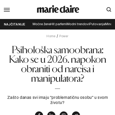
Moćne žene
Hit parfemi
Modni trendovi
Putovanja
Mindfu
NAJČITANIJE
Home
Power
Psihološka samoobrana:
Kako se u 2026. napokon
obraniti od narcisa i
manipulatora?
Zašto danas svi imaju "problematičnu osobu" u svom
životu?