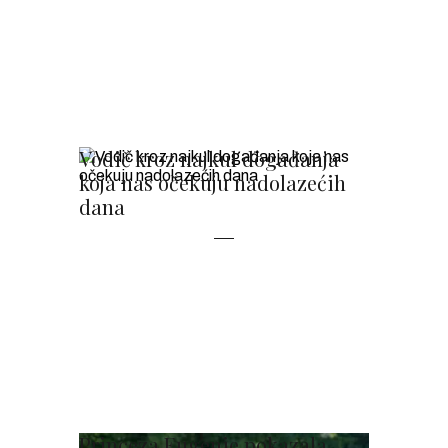
Vodič kroz najkul događanja
koja nas očekuju nadolazećih
dana
Princeza Eugenie pokazala