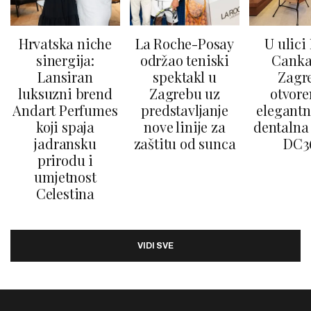
Hrvatska niche
La Roche-Posay
U ulici
sinergija:
održao teniski
Canka
Lansiran
spektakl u
Zagr
luksuzni brend
Zagrebu uz
otvore
Andart Perfumes
predstavljanje
elegantn
koji spaja
nove linije za
dentalna 
jadransku
zaštitu od sunca
DC3
prirodu i
umjetnost
Celestina
VIDI SVE