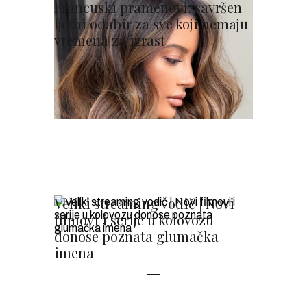
Francuski pramenovi: savršen
ljetni odabir za sve koji nemaju
vremena za izrast
Veliki streaming vodič | Novi
filmovi i serije u kolovozu
donose poznata glumačka
imena