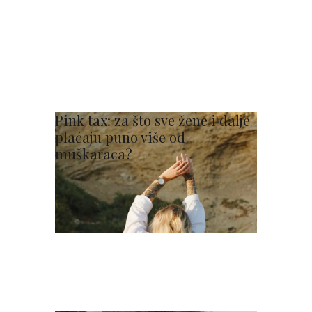
Pink tax: za što sve žene i dalje
plaćaju puno više od
muškaraca?