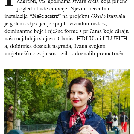
Zagrebu, već godinama stvara djela koja plijene
pogled i bude emocije. Njezina recentna
instalacija
“Naše sestre”
na projektu
Okolo
izazvala
je golem odjek jer je spojila vizualnu raskoš,
dominantne boje i nježne forme s pričama koje diraju
naše najdublje slojeve. Članica HDLU-a i ULUPUH-
a, dobitnica desetak nagrada, Ivana svojom
umjetnošću osvaja srca svih radoznalih promatrača.