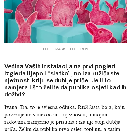
FOTO: MARKO TODOROV
Većina Vaših instalacija na prvi pogled
izgleda lijepo i “slatko”, no iza ružičaste
nježnosti kriju se dublje priče. Je li to
namjera i što želite da publika osjeti kad ih
doživi?
Ivana: Da, to je svjesna odluka. Ružičasta boja, koju
povezujemo s mekoćom i nježnošću, u mojim
radovima namjerno je prisutna i iza nje stoji dublja
priča. Želim da publika prvo osjeti toplinu, a zatim