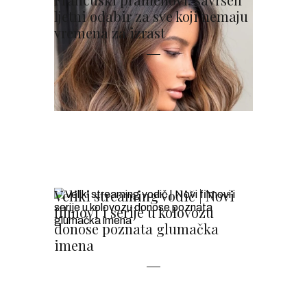
ljetni odabir za sve koji nemaju
vremena za izrast
Veliki streaming vodič | Novi
filmovi i serije u kolovozu
donose poznata glumačka
imena