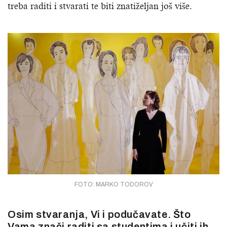
treba raditi i stvarati te biti znatiželjan još više.
FOTO: MARKO TODOROV
Osim stvaranja, Vi i podučavate. Što
Vama znači raditi sa studentima i učiti ih