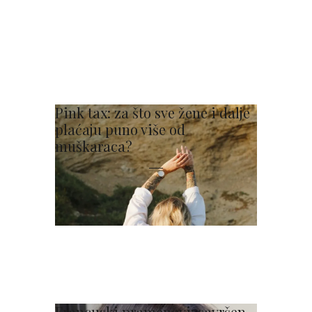
Pink tax: za što sve žene i dalje
plaćaju puno više od
muškaraca?
Francuski pramenovi: savršen