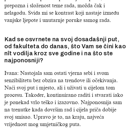
prepozna i složenost teme rada, možda čak i
nelagodu. Sviđa mi se kontrast koji nastaje između
vanjske ljepote i unutarnje poruke samog rada.
Kad se osvrnete na svoj dosadašnji put,
od fakulteta do danas, što Vam se čini kao
nît vodilja kroz sve godine i na što ste
najponosniji?
Ivana: Nastojala sam ostati vjerna sebi i svom
senzibilitetu bez obzira na trendove ili očekivanja.
Naći svoj put i mjesto, ali i uživati u cijelom tom
procesu. Također, kontinuirano raditi i stvarati iako
je ponekad vrlo teško i izazovno. Najponosnija sam
na trenutke kada dovršim rad i cijela priča dobije
svoj smisao. Upravo je to, na kraju, najveća
vrijednost mog umjetničkog puta.