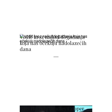
Vodič kroz najkul događanja
koja nas očekuju nadolazećih
dana
Gigi Hadid i Bradley Cooper