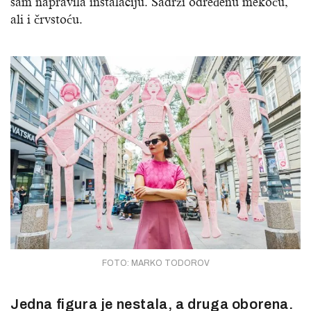
sam napravila instalaciju. Sadrži određenu mekoću,
ali i črvstoću.
FOTO: MARKO TODOROV
Jedna figura je nestala, a druga oborena.