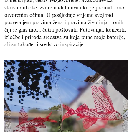
između ljudi, često neizgovorene. Svakodnevica
skriva duboke izvore nadahnuća ako je promatramo
otvorenim očima. U posljednje vrijeme svoj rad
posvećujem pravima žena i pravima životinja – onih
čiji se glas mora čuti i poštovati. Putovanja, koncerti,
izložbe i priroda sredstva su koja pune moje baterije,
ali su također i sredstvo inspiracije.