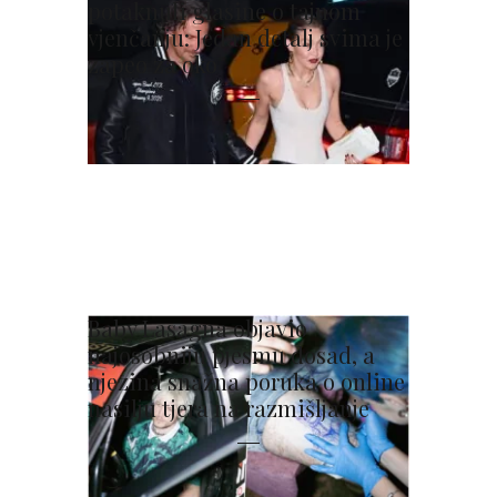
potaknuli glasine o tajnom
vjenčanju: Jedan detalj svima je
zapeo za oko
Baby Lasagna objavio
najosobniju pjesmu dosad, a
njezina snažna poruka o online
nasilju tjera na razmišljanje