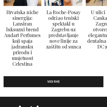
Hrvatska niche
La Roche-Posay
U ulici
sinergija:
održao teniski
Canka
Lansiran
spektakl u
Zagr
luksuzni brend
Zagrebu uz
otvore
Andart Perfumes
predstavljanje
elegantn
koji spaja
nove linije za
dentalna 
jadransku
zaštitu od sunca
DC3
prirodu i
umjetnost
Celestina
VIDI SVE