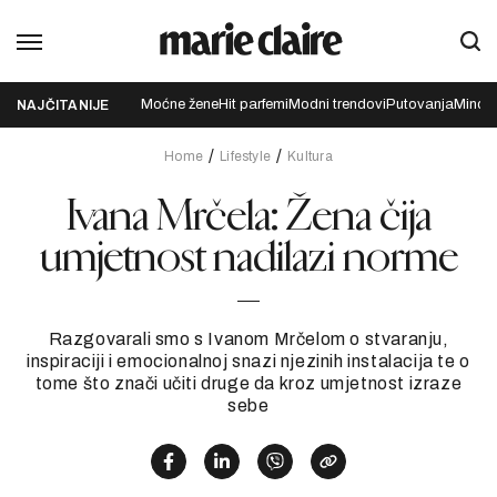
Moćne žene
Hit parfemi
Modni trendovi
Putovanja
Mindfu
NAJČITANIJE
Home
Lifestyle
Kultura
Ivana Mrčela: Žena čija
umjetnost nadilazi norme
Razgovarali smo s Ivanom Mrčelom o stvaranju,
inspiraciji i emocionalnoj snazi njezinih instalacija te o
tome što znači učiti druge da kroz umjetnost izraze
sebe