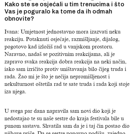
Kako ste se osjećali u tim trenucima i što
Vas je poguralo ka tome da ih odmah
obnovite?
Ivana: Umjetnost jednostavno mora izazvati neku
reakciju. Potaknuti osjećaje, razmišljanje, dijalog,
pogotovo kad izložiš rad u vanjskom prostoru.
Naravno, nadaš se pozitivnim reakcijama, ali je
zapravo svaka reakcija dobra reakcija na neki način,
iako sam izričito protiv uništavanja bilo čijeg truda i
rada. Žao mi je što je nečija nepromišljenost i
nekulturnost oštetila rad te sate truda i rada koji stoje
iza njega.
U svega par dana napravila sam novi dio koji je
nedostajao te su naše sestre do kraja festivala bile u
punom sastavu. Shvatila sam da je i taj čin postao dio
njihove priče. Da se sestre ponovno podižu, zajedno,