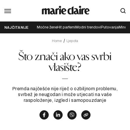
Moćne žene
Hit parfemi
Modni trendovi
Putovanja
Mindfu
NAJČITANIJE
Home
Ljepota
Što znači ako vas svrbi
vlasište?
Premda najčešće nije riječ o ozbiljnom problemu,
svrbež je neugodan i može utjecati na vaše
raspoloženje, izgled i samopouzdanje