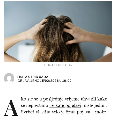
SHUTTERSTOCK
PIŠE
ASTRID ČADA
OBJAVLJENO
15/02/2026
U
16:00
A
ko ste se u posljednje vrijeme uhvatili kako
se neprestano
češkate po glavi
, niste jedini.
Svrbež vlasišta vrlo je česta pojava – može