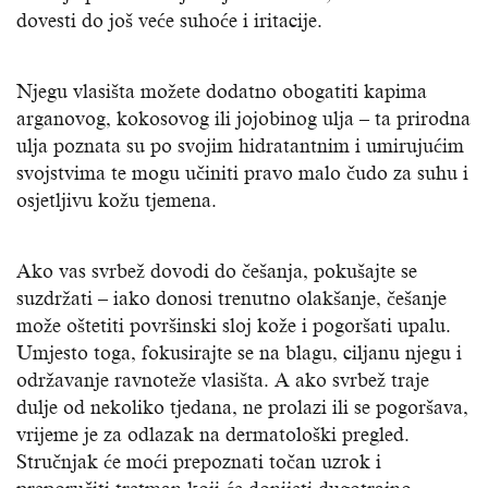
dovesti do još veće suhoće i iritacije.
Njegu vlasišta možete dodatno obogatiti kapima
arganovog, kokosovog ili jojobinog ulja – ta prirodna
ulja poznata su po svojim hidratantnim i umirujućim
svojstvima te mogu učiniti pravo malo čudo za suhu i
osjetljivu kožu tjemena.
Ako vas svrbež dovodi do češanja, pokušajte se
suzdržati – iako donosi trenutno olakšanje, češanje
može oštetiti površinski sloj kože i pogoršati upalu.
Umjesto toga, fokusirajte se na blagu, ciljanu njegu i
održavanje ravnoteže vlasišta. A ako svrbež traje
dulje od nekoliko tjedana, ne prolazi ili se pogoršava,
vrijeme je za odlazak na dermatološki pregled.
Stručnjak će moći prepoznati točan uzrok i