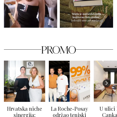
PROMO
Hrvatska niche
La Roche-Posay
U ulici
sinergija:
održao teniski
Canka