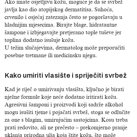
Ako imate osjetljivu kožu, moguće je da se svrbež
javlja kao dio atopijskog dermatitisa. Suhoća,
crvenilo i osjećaj zatezanja često se pogoršavaju u
hladnijim mjesecima. Birajte blage, hidratantne
šampone i izbjegavajte pretjerano tople tuševe jer
toplina dodatno isušuje kožu.
U težim slučajevima, dermatolog može preporučiti
posebne tretmane ili medicinsku njegu.
Kako umiriti vlasište i spriječiti svrbež
Kad je riječ o umirivanju vlasišta, ključno je birati
nježne formule koje neće dodatno iritirati kožu.
Agresivni šamponi i proizvodi koji sadrže alkohol
mogu isušiti tjeme i pojačati svrbež, stoga se odlučite
za one s blagim, umirujućim sastojcima. Kosu treba
prati redovito, ali ne prečesto – prekomjerno pranje
uklanja prirodna ulja koja štite kožu, što može