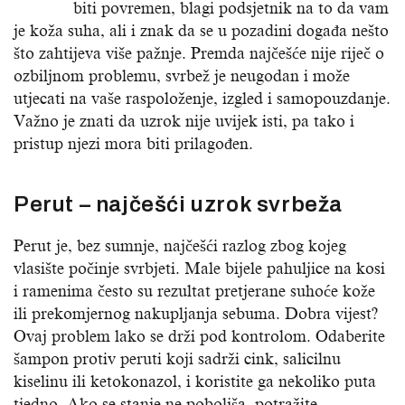
biti povremen, blagi podsjetnik na to da vam
je koža suha, ali i znak da se u pozadini događa nešto
što zahtijeva više pažnje. Premda najčešće nije riječ o
ozbiljnom problemu, svrbež je neugodan i može
utjecati na vaše raspoloženje, izgled i samopouzdanje.
Važno je znati da uzrok nije uvijek isti, pa tako i
pristup njezi mora biti prilagođen.
Perut – najčešći uzrok svrbeža
Perut je, bez sumnje, najčešći razlog zbog kojeg
vlasište počinje svrbjeti. Male bijele pahuljice na kosi
i ramenima često su rezultat pretjerane suhoće kože
ili prekomjernog nakupljanja sebuma. Dobra vijest?
Ovaj problem lako se drži pod kontrolom. Odaberite
šampon protiv peruti koji sadrži cink, salicilnu
kiselinu ili ketokonazol, i koristite ga nekoliko puta
tjedno. Ako se stanje ne poboljša, potražite