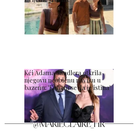
Kći Adama Sandlera otkrila
njegovu neobičnu naviku u
bazenu: 'Kunem se da je istina'
@MARIECLAIRE_HR