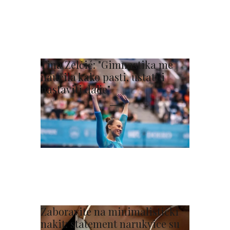
Tina Zelčić: "Gimnastika me
naučila kako pasti, ustati i
nastaviti dalje"
Zaboravite na minimalistički
nakit: statement narukvice su