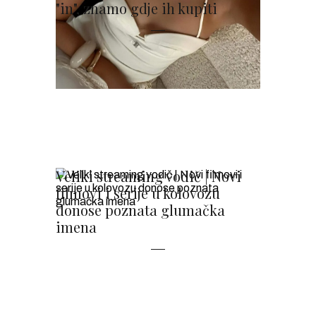
"in", znamo gdje ih kupiti
Veliki streaming vodič | Novi
filmovi i serije u kolovozu
donose poznata glumačka
imena