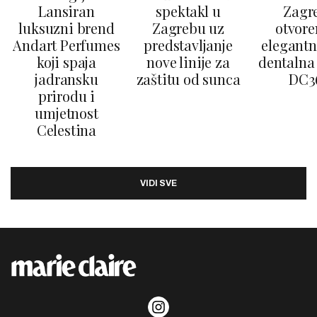
Lansiran
spektakl u
Zagr
luksuzni brend
Zagrebu uz
otvore
Andart Perfumes
predstavljanje
elegantn
koji spaja
nove linije za
dentalna 
jadransku
zaštitu od sunca
DC3
prirodu i
umjetnost
Celestina
VIDI SVE