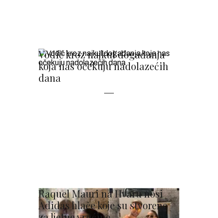
Vodič kroz najkul događanja
koja nas očekuju nadolazećih
dana
Raquel Mauri na Hvaru nosi
Adidas hlače koje su stvorene
za ljetne vrućine