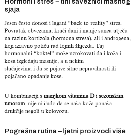
Hormoni i stres – tihi saveznici masnog
sjaja
Jesen često donosi i lagani “back-to-reality” stres.
Povratak obvezama, kraći dani i manje sunca utječu
na razinu kortizola (hormona stresa), ali i androgena,
koji izravno potiču rad lojnih žlijezda. Taj
hormonalni “koktel” može uzrokovati da i koža i
kosa izgledaju masnije, a u nekim
slučajevima i da se pojave sitne nepravilnosti ili
pojačano opadanje kose.
U kombinaciji s
manjkom vitamina D
i
sezonskim
umorom
, nije ni čudo da se naša koža ponaša
drukčije negoli u kolovozu.
Pogrešna rutina – ljetni proizvodi više