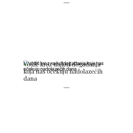
Vodič kroz najkul događanja
koja nas očekuju nadolazećih
dana