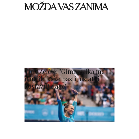
MOŽDA VAS ZANIMA
Tina Zelčić: "Gimnastika me
naučila kako pasti, ustati i
nastaviti dalje"