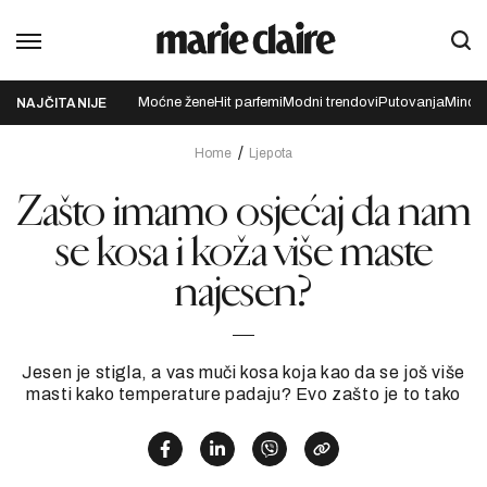
Moćne žene
Hit parfemi
Modni trendovi
Putovanja
Mindfu
NAJČITANIJE
Home
Ljepota
Zašto imamo osjećaj da nam
se kosa i koža više maste
najesen?
Jesen je stigla, a vas muči kosa koja kao da se još više
masti kako temperature padaju? Evo zašto je to tako