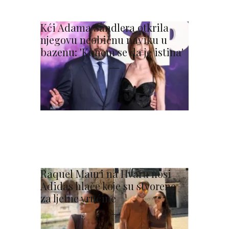
Kći Adama Sandlera otkrila
njegovu neobičnu naviku u
bazenu: 'Kunem se da je istina'
Raquel Mauri na Hvaru nosi
Adidas hlače koje su stvorene
za ljetne vrućine