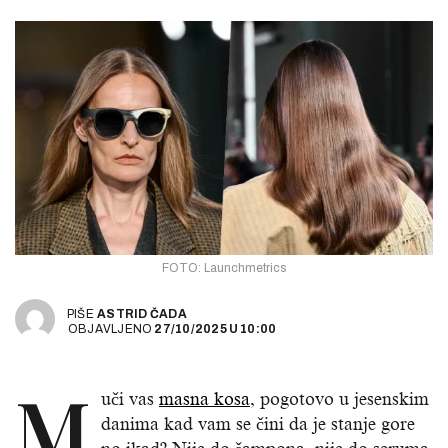
FOTO: Launchmetrics
PIŠE
ASTRID ČADA
OBJAVLJENO
27/10/2025
U
10:00
M
uči vas
masna kosa
, pogotovo u jesenskim
danima kad vam se čini da je stanje gore