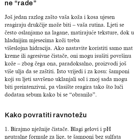
ne “rade”
Još jedan razlog zašto vaša koža i kosa ujesen
reagiraju drukčije može biti – vaša rutina. Ljeti se
često oslanjamo na lagane, matirajuće teksture, dok u
hladnijim mjesecima koži treba
višeslojna hidracija. Ako nastavite koristiti samo mat
kreme ili agresivne čistače, oni mogu isušiti površinu
kože – zbog čega ona, paradoksalno, proizvodi još
više ulja da se zaštiti. Isto vrijedi i za kosu: šamponi
koji su ljeti savršeno uklanjali sol i znoj sada mogu
biti preintenzivni, pa vlasište reagira tako što luči
dodatan sebum kako bi se “obranilo”.
Kako povratiti ravnotežu
1. Birajmo nježnije čistače. Blagi gelovi i pH
neutralne formule za lice, te šamponi bez sulfata