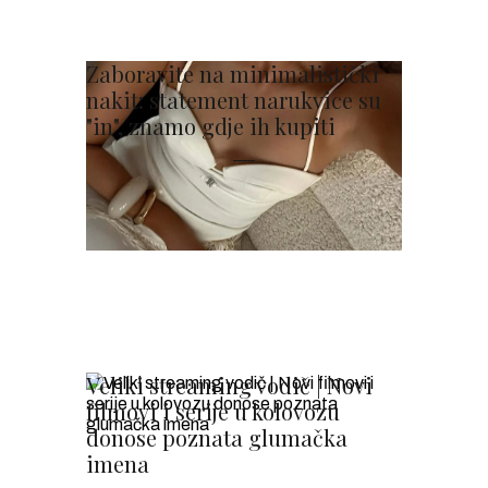
Zaboravite na minimalistički
nakit: statement narukvice su
"in", znamo gdje ih kupiti
Veliki streaming vodič | Novi
filmovi i serije u kolovozu
donose poznata glumačka
imena