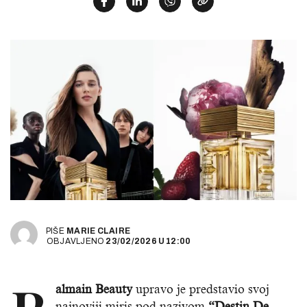
PIŠE
MARIE CLAIRE
OBJAVLJENO
23/02/2026
U
12:00
almain Beauty
upravo je predstavio svoj
najnoviji miris pod nazivom
“Destin De