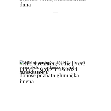
dana
Veliki streaming vodič | Novi
filmovi i serije u kolovozu
donose poznata glumačka
imena