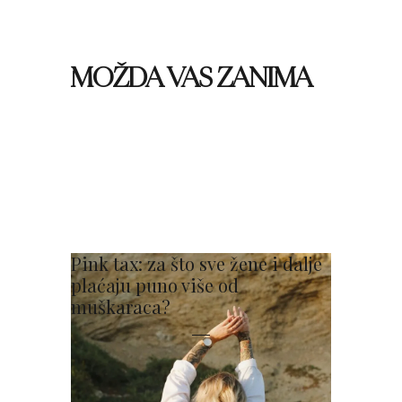
MOŽDA VAS ZANIMA
Pink tax: za što sve žene i dalje
plaćaju puno više od
muškaraca?