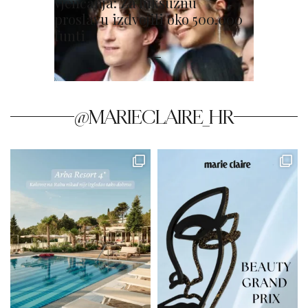
vjenčanja: Za luksuznu
proslavu izdvojili oko 500.000
funti
@MARIECLAIRE_HR