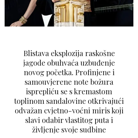
Blistava eksplozija raskošne
jagode obuhvaća uzbuđenje
novog početka. Profinjene i
samouvjerene note božura
isprepliću se s kremastom
toplinom sandalovine otkrivajući
odvažan cvjetno-voćni miris koji
slavi odabir vlastitog puta i
življenje svoje sudbine