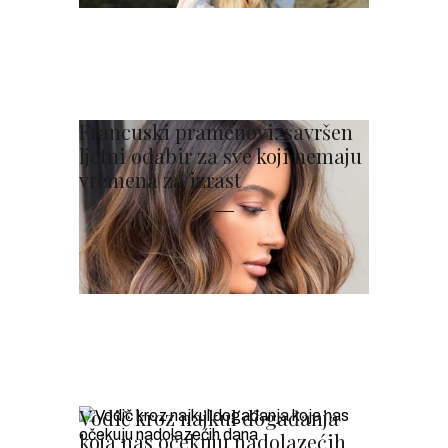
Francuski pramenovi: savršen
ljetni odabir za sve koji nemaju
vremena za izrast
Vodič kroz najkul događanja
koja nas očekuju nadolazećih