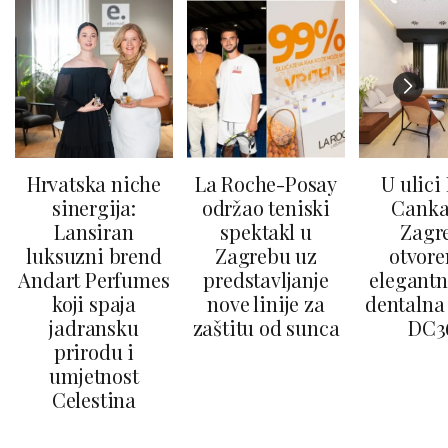
Hrvatska niche
La Roche-Posay
U ulici
sinergija:
održao teniski
Canka
Lansiran
spektakl u
Zagr
luksuzni brend
Zagrebu uz
otvore
Andart Perfumes
predstavljanje
elegantn
koji spaja
nove linije za
dentalna 
jadransku
zaštitu od sunca
DC3
prirodu i
umjetnost
Celestina