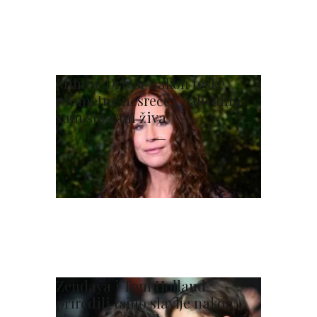
Minnie Driver nakon teške
prometne nesreće: 'Zahvalna
sam što sam živa'
Zendaya i Tom Holland
priredili tajno slavlje nakon