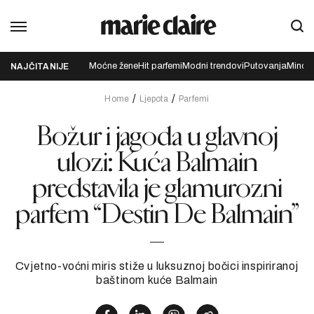
Moćne žene
Hit parfemi
Modni trendovi
Putovanja
Mindfu
NAJČITANIJE
Home
Ljepota
Parfemi
Božur i jagoda u glavnoj
ulozi: Kuća Balmain
predstavila je glamurozni
parfem “Destin De Balmain”
Cvjetno-voćni miris stiže u luksuznoj bočici inspiriranoj
baštinom kuće Balmain