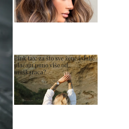
Pink tax: za što sve žene i dalje
plaćaju puno više od
muškaraca?