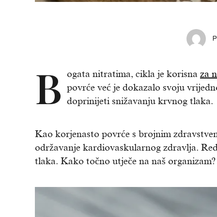
B
ogata nitratima, cikla je korisna
za n
povrće već je dokazalo svoju vrijed
doprinijeti snižavanju krvnog tlaka.
Kao korjenasto povrće s brojnim zdravstveni
održavanje kardiovaskularnog zdravlja. Re
tlaka. Kako točno utječe na naš organizam?