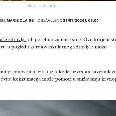
SHUTTERSTOCK
PIŠE
MARIE CLAIRE
OBJAVLJENO
29/07/2026
U
09:00
aše zdravlje
, ali posebno za naše srce. Ovo korjenast
nost u pogledu kardiovaskularnog zdravlja i može
m prednostima, cikla je također izvrstan saveznik z
dovita konzumacija može pomoći u snižavanju krvno