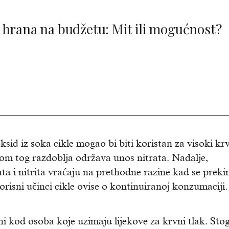
 hrana na budžetu: Mit ili mogućnost?
id iz soka cikle mogao bi biti koristan za visoki kr
kom tog razdoblja održava unos nitrata. Nadalje,
trata i nitrita vraćaju na prethodne razine kad se preki
risni učinci cikle ovise o kontinuiranoj konzumaciji.
i kod osoba koje uzimaju lijekove za krvni tlak. Stog