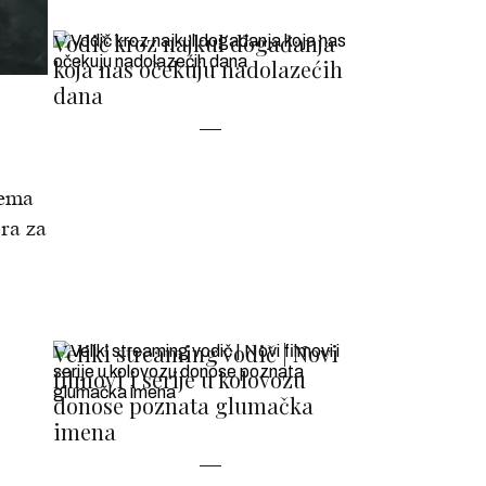
Vodič kroz najkul događanja
koja nas očekuju nadolazećih
dana
rema
ora za
Veliki streaming vodič | Novi
filmovi i serije u kolovozu
donose poznata glumačka
imena