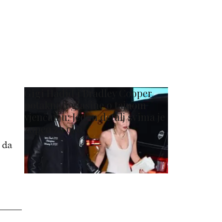
Gigi Hadid i Bradley Cooper
potaknuli glasine o tajnom
vjenčanju: Jedan detalj svima je
zapeo za oko
 da