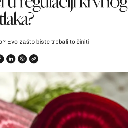
 regulaciji krvnog
tlaka?
o? Evo zašto biste trebali to činiti!