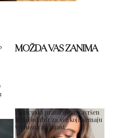
MOŽDA VAS ZANIMA
o
a
g
Francuski pramenovi: savršen
ljetni odabir za sve koji nemaju
vremena za izrast