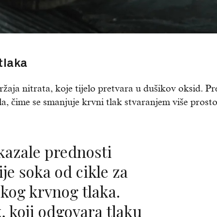
tlaka
ržaja nitrata, koje tijelo pretvara u dušikov oksid. P
ila, čime se smanjuje krvni tlak stvaranjem više prost
e soka od cikle za
okog krvnog tlaka.
k, koji odgovara tlaku