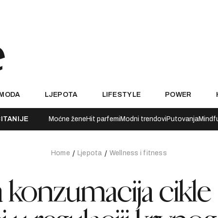
MODA
LJEPOTA
LIFESTYLE
POWER
ITANIJE
Moćne žene
Hit parfemi
Modni trendovi
Putovanja
Mindf
Home
Ljepota
Wellness i fitness
 konzumacija cikle