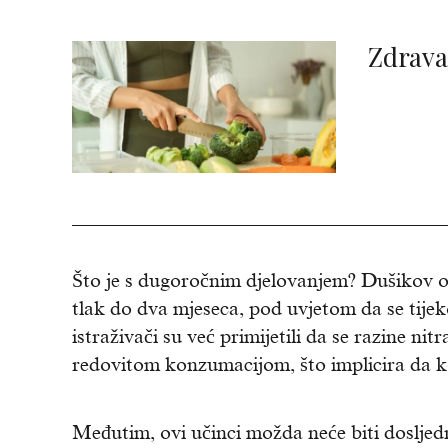
Zdrava
Što je s dugoročnim djelovanjem? Dušikov oks
tlak do dva mjeseca, pod uvjetom da se tije
istraživači su već primijetili da se razine ni
redovitom konzumacijom, što implicira da ko
Međutim, ovi učinci možda neće biti dosljedn