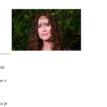
Minnie Driver nakon teške
prometne nesreće: 'Zahvalna
sam što sam živa'
vni
ne s
a je