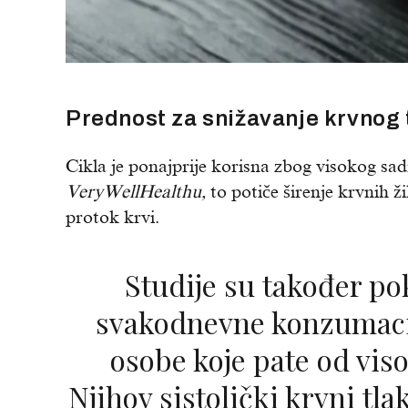
Prednost za snižavanje krvnog 
Cikla je ponajprije korisna zbog visokog sad
VeryWellHealthu,
to potiče širenje krvnih ž
protok krvi.
Studije su također pokazale prednosti
svakodnevne konzumacij
osobe koje pate od vis
Njihov sistolički krvni tla