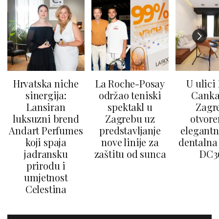
Hrvatska niche
La Roche-Posay
U ulici
sinergija:
održao teniski
Canka
Lansiran
spektakl u
Zagr
luksuzni brend
Zagrebu uz
otvore
Andart Perfumes
predstavljanje
elegantn
koji spaja
nove linije za
dentalna 
jadransku
zaštitu od sunca
DC3
prirodu i
umjetnost
Celestina