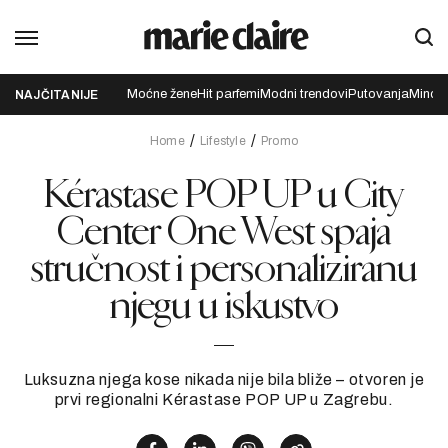
Moćne žene
Hit parfemi
Modni trendovi
Putovanja
Mindfu
NAJČITANIJE
Home
Lifestyle
Promo
Kérastase POP UP u City
Center One West spaja
stručnost i personaliziranu
njegu u iskustvo
Luksuzna njega kose nikada nije bila bliže – otvoren je
prvi regionalni Kérastase POP UP u Zagrebu.