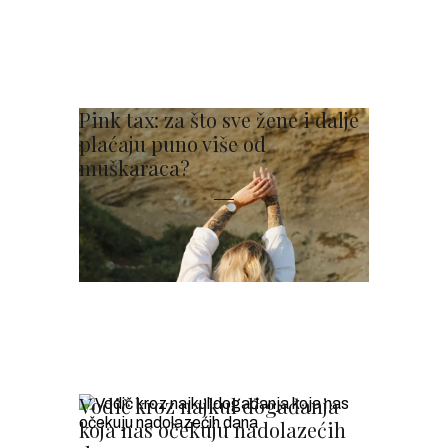
Pink tax: za što sve žene i dalje
plaćaju puno više od
muškaraca?
Vodič kroz najkul događanja
koja nas očekuju nadolazećih