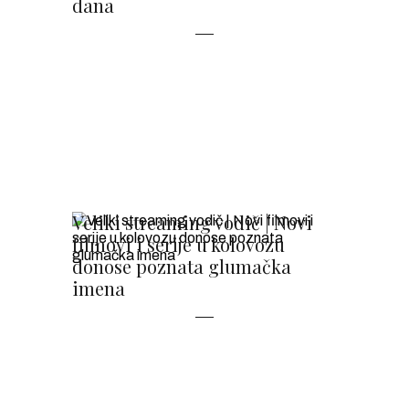
dana
Veliki streaming vodič | Novi
filmovi i serije u kolovozu
donose poznata glumačka
imena