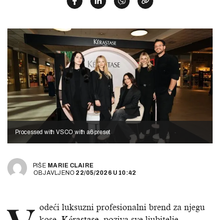
Processed with VSCO with a6 preset
PIŠE
MARIE CLAIRE
OBJAVLJENO
22/05/2026
U
10:42
odeći luksuzni profesionalni brend za njegu
kose,
Kérastase
, poziva sve ljubitelje