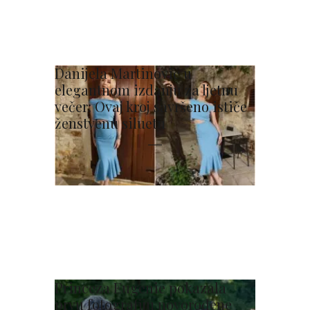
Danijela Martinović u
elegantnom izdanju za ljetnu
večer: Ovaj kroj savršeno ističe
ženstvenu siluetu
Princeza Eugenie pokazala
prvu fotografiju novorođene