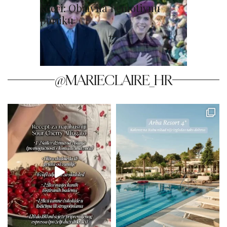
kćeri: Objavila i emotivnu
poruku
@MARIECLAIRE_HR