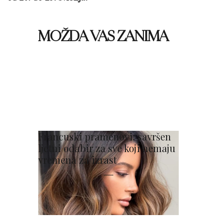
MOŽDA VAS ZANIMA
Francuski pramenovi: savršen
ljetni odabir za sve koji nemaju
vremena za izrast