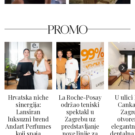
PROMO
Hrvatska niche
La Roche-Posay
U ulici
sinergija:
održao teniski
Canka
Lansiran
spektakl u
Zagr
luksuzni brend
Zagrebu uz
otvore
Andart Perfumes
predstavljanje
elegantn
koji spaja
nove linije za
dentalna 