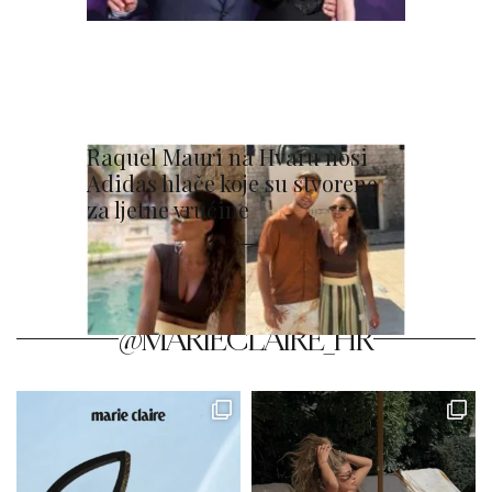
Raquel Mauri na Hvaru nosi
Adidas hlače koje su stvorene
za ljetne vrućine
@MARIECLAIRE_HR