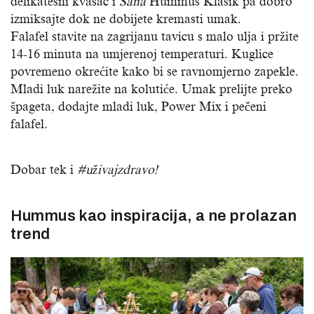
delikatesni kvasac i
Sana
Hummus Klasik pa dobro
izmiksajte dok ne dobijete kremasti umak.
Falafel stavite na zagrijanu tavicu s malo ulja i pržite
14-16 minuta na umjerenoj temperaturi. Kuglice
povremeno okrećite kako bi se ravnomjerno zapekle.
Mladi luk narežite na kolutiće. Umak prelijte preko
špageta, dodajte mladi luk, Power Mix i pečeni
falafel.
Dobar tek i
#uživajzdravo!
Hummus kao inspiracija, a ne prolazan
trend