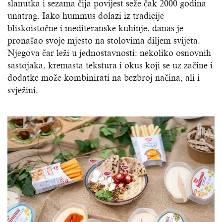
slanutka i sezama čija povijest seže čak 2000 godina
unatrag. Iako hummus dolazi iz tradicije
bliskoistočne i mediteranske kuhinje, danas je
pronašao svoje mjesto na stolovima diljem svijeta.
Njegova čar leži u jednostavnosti: nekoliko osnovnih
sastojaka, kremasta tekstura i okus koji se uz začine i
dodatke može kombinirati na bezbroj načina, ali i
svježini.