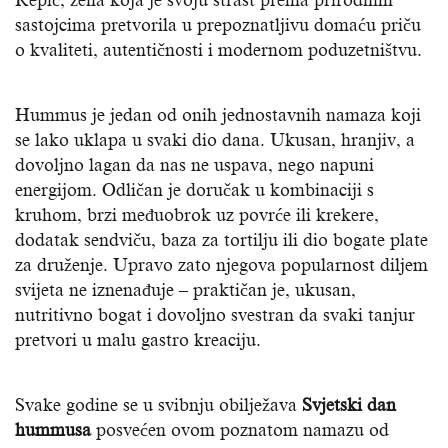
Repić, žena koja je svoju strast prema prirodnim
sastojcima pretvorila u prepoznatljivu domaću priču
o kvaliteti, autentičnosti i modernom poduzetništvu.
Hummus je jedan od onih jednostavnih namaza koji
se lako uklapa u svaki dio dana. Ukusan, hranjiv, a
dovoljno lagan da nas ne uspava, nego napuni
energijom. Odličan je doručak u kombinaciji s
kruhom, brzi međuobrok uz povrće ili krekere,
dodatak sendviču, baza za tortilju ili dio bogate plate
za druženje. Upravo zato njegova popularnost diljem
svijeta ne iznenađuje – praktičan je, ukusan,
nutritivno bogat i dovoljno svestran da svaki tanjur
pretvori u malu gastro kreaciju.
Svake godine se u svibnju obilježava
Svjetski dan
hummusa
posvećen ovom poznatom namazu od