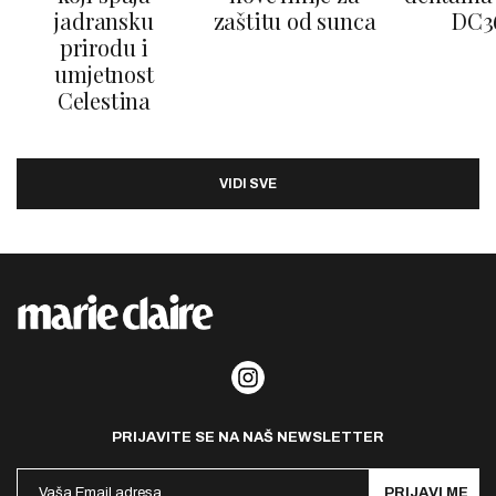
jadransku
zaštitu od sunca
DC3
prirodu i
umjetnost
Celestina
VIDI SVE
PRIJAVITE SE NA NAŠ NEWSLETTER
PRIJAVI ME