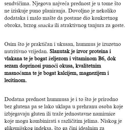
sendvičima. Njegova najveća prednost je u tome što
ne iziskuje puno planiranja. Dovoljno je nekoliko
dodataka i malo mašte da postane dio konkretnog
obroka, brzog
snacka
ili atraktivnog tanjura za goste.
Osim što je praktičan i ukusan, hummus je izuzetno
nutritivno vrijedan.
Slanutak je izvor proteina i
vlakana te je bogat željezom i vitaminom B6, dok
sezam doprinosi punoći okusa, kvalitetnim
masnoćama te je bogat kalcijem, magnezijem i
lecitinom.
Dodatna prednost hummusa je i to što je prirodno
bez glutena pa se lako uklapa u prehranu osoba koje
izbjegavaju gluten ili traže jednostavne namirnice
koje mogu kombinirati s različitim jelima. Niskog je
glikemijskog indeksa, što ga čini idealnim za