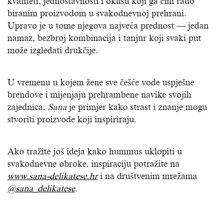
kvaliteti, jednostavnosti i okusu koji ga čini rado
biranim proizvodom u svakodnevnoj prehrani.
Upravo je u tome njegova najveća prednost — jedan
namaz, bezbroj kombinacija i tanjur koji svaki put
može izgledati drukčije.
U vremenu u kojem žene sve češće vode uspješne
brendove i mijenjaju prehrambene navike svojih
zajednica,
Sana
je primjer kako strast i znanje mogu
stvoriti proizvode koji inspiriraju.
Ako tražite još ideja kako hummus uklopiti u
svakodnevne obroke, inspiraciju potražite na
www.sana-delikatese.hr
i na društvenim mrežama
@sana_delikatese
.