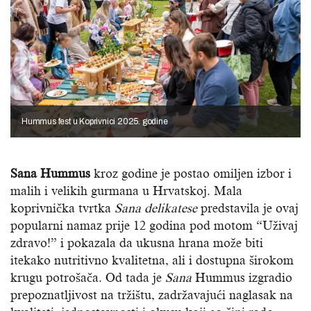
Hummus fest u Koprivnici 2025. godine
Sana Hummus
kroz godine je postao omiljen izbor i
malih i velikih gurmana u Hrvatskoj. Mala
koprivnička tvrtka
Sana delikatese
predstavila je ovaj
popularni namaz prije 12 godina pod motom “Uživaj
zdravo!” i pokazala da ukusna hrana može biti
itekako nutritivno kvalitetna, ali i dostupna širokom
krugu potrošača. Od tada je
Sana
Hummus izgradio
prepoznatljivost na tržištu, zadržavajući naglasak na