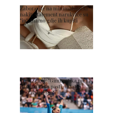
Zaboravite na minimalistički
nakit: statement narukvice su
"in", znamo gdje ih kupiti
Tina Zelčić: "Gimnastika me
naučila kako pasti, ustati i
nastaviti dalje"