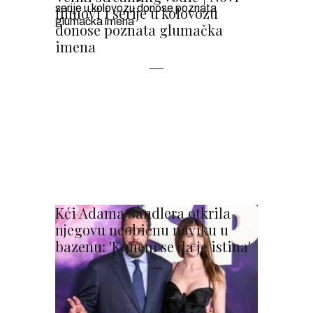
filmovi i serije u kolovozu
donose poznata glumačka
imena
Kći Adama Sandlera otkrila
njegovu neobičnu naviku u
bazenu: 'Kunem se da je istina'