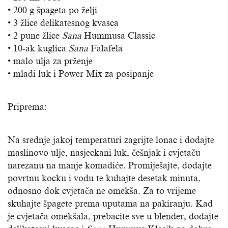
• 200 g špageta po želji
• 3 žlice delikatesnog kvasca
• 2 pune žlice
Sana
Hummusa Classic
• 10-ak kuglica
Sana
Falafela
• malo ulja za prženje
• mladi luk i Power Mix za posipanje
Priprema:
Na srednje jakoj temperaturi zagrijte lonac i dodajte
maslinovo ulje, nasjeckani luk, češnjak i cvjetaču
narezanu na manje komadiće. Promiješajte, dodajte
povrtnu kocku i vodu te kuhajte desetak minuta,
odnosno dok cvjetača ne omekša. Za to vrijeme
skuhajte špagete prema uputama na pakiranju. Kad
je cvjetača omekšala, prebacite sve u blender, dodajte