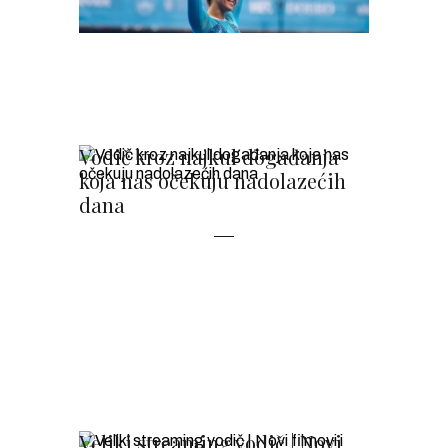
Vodič kroz najkul događanja
koja nas očekuju nadolazećih
dana
Veliki streaming vodič | Novi