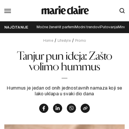
Moćne žene
Hit parfemi
Modni trendovi
Putovanja
Mindfu
NAJČITANIJE
Home
Lifestyle
Promo
Tanjur pun ideja: Zašto
volimo hummus
Hummus je jedan od onih jednostavnih namaza koji se
lako uklapa u svaki dio dana