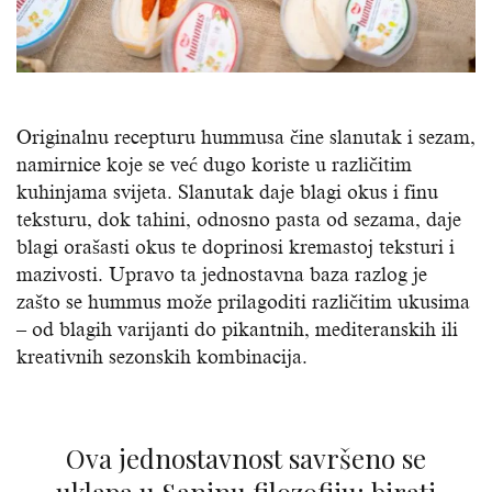
Originalnu recepturu hummusa čine slanutak i sezam,
namirnice koje se već dugo koriste u različitim
kuhinjama svijeta. Slanutak daje blagi okus i finu
teksturu, dok tahini, odnosno pasta od sezama, daje
blagi orašasti okus te doprinosi kremastoj teksturi i
mazivosti. Upravo ta jednostavna baza razlog je
zašto se hummus može prilagoditi različitim ukusima
– od blagih varijanti do pikantnih, mediteranskih ili
kreativnih sezonskih kombinacija.
Ova jednostavnost savršeno se
uklapa u Saninu filozofiju: birati