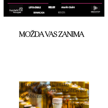
MOŽDA VAS ZANIMA
Je li ekstra djevičansko
maslinovo ulje doista zdravije
od "običnog"?