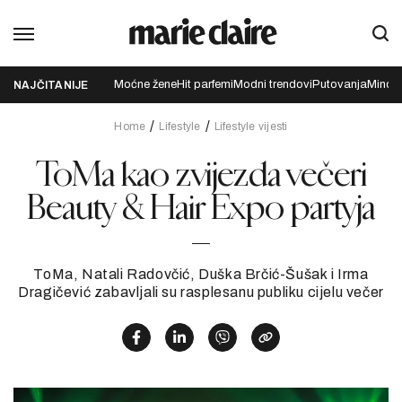
Moćne žene
Hit parfemi
Modni trendovi
Putovanja
Mindfu
NAJČITANIJE
Home
Lifestyle
Lifestyle vijesti
ToMa kao zvijezda večeri
Beauty & Hair Expo partyja
ToMa, Natali Radovčić, Duška Brčić-Šušak i Irma
Dragičević zabavljali su rasplesanu publiku cijelu večer