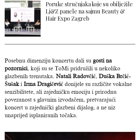
Poruke stručnjaka koje su obilježile
Lj&Z panele na sajmu Beauty &
Hair Expo Zagreb
Posebnu dimenziju koncertu dali su
gosti na
pozornici
, koji su se ToMi pridružili u nekoliko
glazbenih trenutaka.
Natali Radovčić
,
Duška Brčić-
Šušak
i
Irma Dragičević
donijele su različite vokalne
senzibilitete, ali zajedničku emociju i prirodnu
povezanost s glavnim izvođačem, pretvarajući
koncert u zajednički glazbeni dijalog, a ne niz
unaprijed isplaniranih točaka.