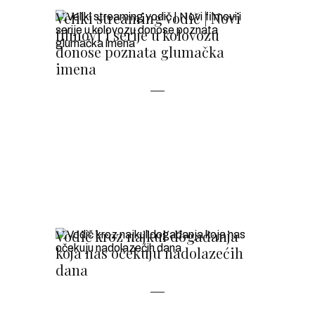
Veliki streaming vodič | Novi
filmovi i serije u kolovozu
donose poznata glumačka
imena
Vodič kroz najkul događanja
koja nas očekuju nadolazećih
dana