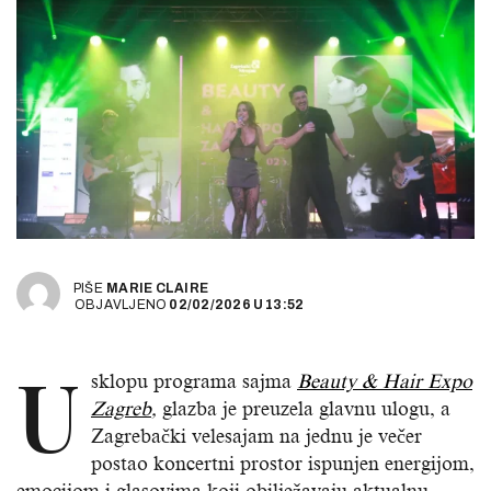
PIŠE
MARIE CLAIRE
OBJAVLJENO
02/02/2026
U
13:52
U
sklopu programa sajma
Beauty
& Hair Expo
Zagreb
,
glazba je preuzela glavnu ulogu, a
Zagrebački velesajam na jednu je večer
postao koncertni prostor ispunjen energijom,