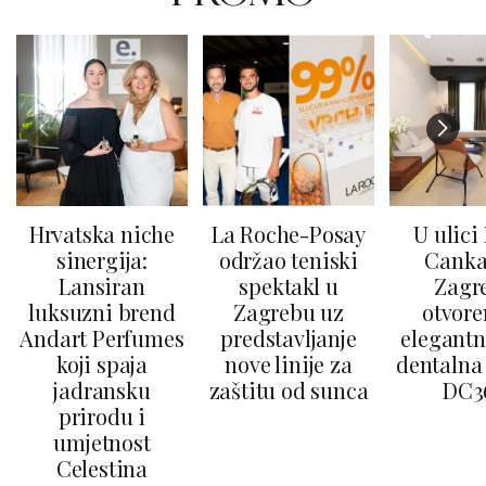
Hrvatska niche
La Roche-Posay
U ulici
sinergija:
održao teniski
Canka
Lansiran
spektakl u
Zagr
luksuzni brend
Zagrebu uz
otvore
Andart Perfumes
predstavljanje
elegantn
koji spaja
nove linije za
dentalna 
jadransku
zaštitu od sunca
DC3
prirodu i
umjetnost
Celestina