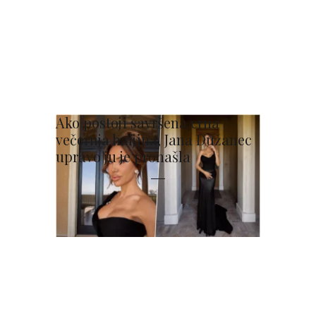
Ako postoji savršena crna
večernja haljina, Jana Dužanec
upravo ju je pronašla