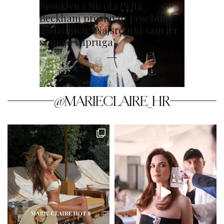
Brooklyn i Nicola Peltz
Beckham proslavili posebnu
godišnjicu: 'Najsretniji sam jer
si moja supruga'
@MARIECLAIRE_HR