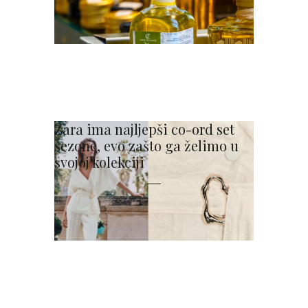
Zara ima najljepši co-ord set
sezone, evo zašto ga želimo u
svojoj kolekciji