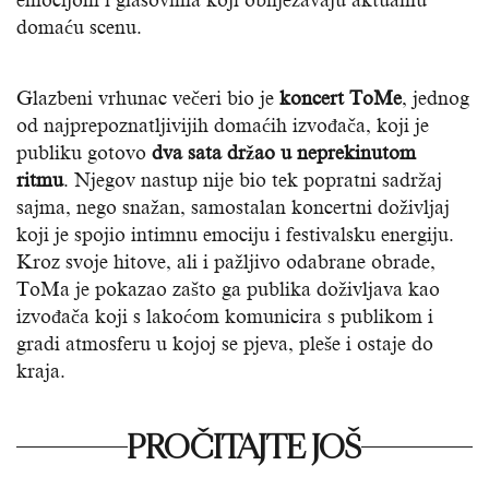
emocijom i glasovima koji obilježavaju aktualnu
domaću scenu.
Glazbeni vrhunac večeri bio je
koncert ToMe
, jednog
od najprepoznatljivijih domaćih izvođača, koji je
publiku gotovo
dva sata držao u neprekinutom
ritmu
. Njegov nastup nije bio tek popratni sadržaj
sajma, nego snažan, samostalan koncertni doživljaj
koji je spojio intimnu emociju i festivalsku energiju.
Kroz svoje hitove, ali i pažljivo odabrane obrade,
ToMa je pokazao zašto ga publika doživljava kao
izvođača koji s lakoćom komunicira s publikom i
gradi atmosferu u kojoj se pjeva, pleše i ostaje do
kraja.
PROČITAJTE JOŠ