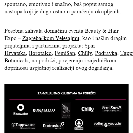
spontano, emotivno i snažno, baš poput samog
nastupa koji je dugo ostao u pamćenju okupljenih.
Posebna zahvala domaćinu eventa Beauty & Hair
Expo –
Zagrebačkom Velesajmu
, kao i našim dragim
prijateljima i partnerima projekta:
Spar
Hrvatska
,
Borotalco
,
FemiSan
,
Chilly
,
Podravka
,
Tapp
Botanicals
, na podršci, povjerenju i zajedničkom
doprinosu uspješnoj realizaciji ovog događanja.