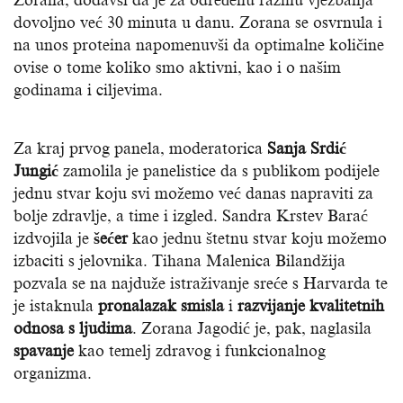
dovoljno već 30 minuta u danu. Zorana se osvrnula i
na unos proteina napomenuvši da optimalne količine
ovise o tome koliko smo aktivni, kao i o našim
godinama i ciljevima.
Za kraj prvog panela, moderatorica
Sanja Srdić
Jungić
zamolila je panelistice da s publikom podijele
jednu stvar koju svi možemo već danas napraviti za
bolje zdravlje, a time i izgled. Sandra Krstev Barać
izdvojila je
šećer
kao jednu štetnu stvar koju možemo
izbaciti s jelovnika. Tihana Malenica Bilandžija
pozvala se na najduže istraživanje sreće s Harvarda te
je istaknula
pronalazak smisla
i
razvijanje kvalitetnih
odnosa s ljudima
. Zorana Jagodić je, pak, naglasila
spavanje
kao temelj zdravog i funkcionalnog
organizma.