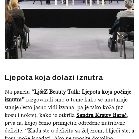
Ljepota koja dolazi iznutra
Na panelu
“Lj&Z Beauty Talk: Ljepota koja počinje
iznutra”
razgovarali smo o tome kako se unutarnje
stanje često jasno vidi izvana, pa je tako koža (uz
kosu i nokte), kako je otkrila
Sandra Krstev Barać
,
prva na kojoj ćemo primijetiti određene nutritivne
deficite. “Kada ste u deficitu sa željezom, blijedi ste, a
kosa može ispadati. Ako ne unosite dovoljno