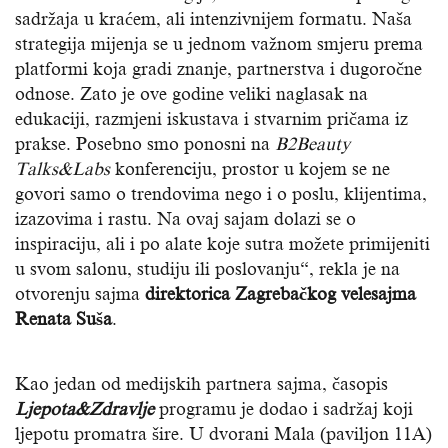
sadržaja u kraćem, ali intenzivnijem formatu. Naša
strategija mijenja se u jednom važnom smjeru prema
platformi koja gradi znanje, partnerstva i dugoročne
odnose. Zato je ove godine veliki naglasak na
edukaciji, razmjeni iskustava i stvarnim pričama iz
prakse. Posebno smo ponosni na
B2Beauty
Talks&Labs
konferenciju, prostor u kojem se ne
govori samo o trendovima nego i o poslu, klijentima,
izazovima i rastu. Na ovaj sajam dolazi se o
inspiraciju, ali i po alate koje sutra možete primijeniti
u svom salonu, studiju ili poslovanju“, rekla je na
otvorenju sajma
direktorica Zagrebačkog velesajma
Renata Suša
.
Kao jedan od medijskih partnera sajma, časopis
Ljepota&Zdravlje
programu je dodao i sadržaj koji
ljepotu promatra šire. U dvorani Mala (paviljon 11A)