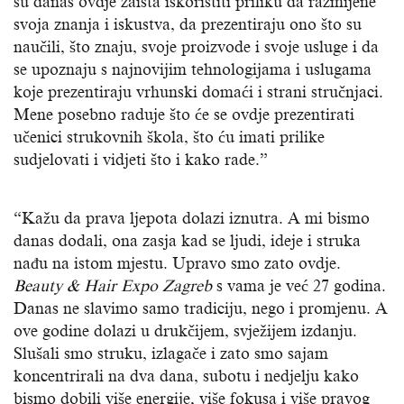
su danas ovdje zaista iskoristiti priliku da razmijene
svoja znanja i iskustva, da prezentiraju ono što su
naučili, što znaju, svoje proizvode i svoje usluge i da
se upoznaju s najnovijim tehnologijama i uslugama
koje prezentiraju vrhunski domaći i strani stručnjaci.
Mene posebno raduje što će se ovdje prezentirati
učenici strukovnih škola, što ću imati prilike
sudjelovati i vidjeti što i kako rade.”
“Kažu da prava ljepota dolazi iznutra. A mi bismo
danas dodali, ona zasja kad se ljudi, ideje i struka
nađu na istom mjestu. Upravo smo zato ovdje.
Beauty
& Hair Expo Zagreb
s vama je već 27 godina.
Danas ne slavimo samo tradiciju, nego i promjenu. A
ove godine dolazi u drukčijem, svježijem izdanju.
Slušali smo struku, izlagače i zato smo sajam
koncentrirali na dva dana, subotu i nedjelju kako
bismo dobili više energije, više fokusa i više pravog