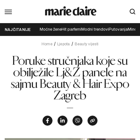
Moćne žene
Hit parfemi
Modni trendovi
Putovanja
Mindfu
NAJČITANIJE
Home
Ljepota
Beauty vijesti
Poruke stručnjaka koje su
obilježile Lj&Z panele na
sajmu Beauty & Hair Expo
Zagreb