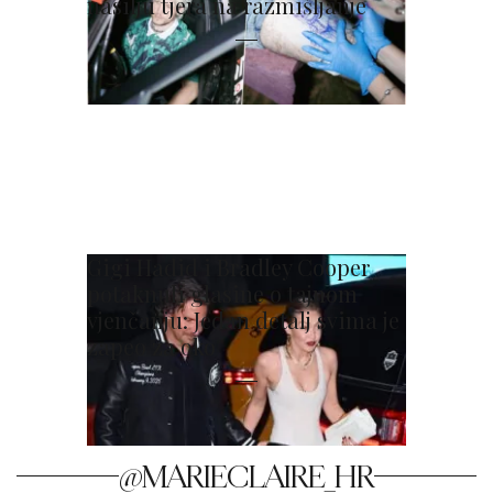
nasilju tjera na razmišljanje
Gigi Hadid i Bradley Cooper
potaknuli glasine o tajnom
vjenčanju: Jedan detalj svima je
zapeo za oko
@MARIECLAIRE_HR