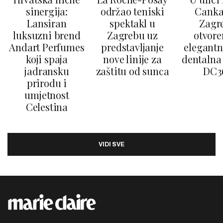
sinergija:
održao teniski
Canka
Lansiran
spektakl u
Zagr
luksuzni brend
Zagrebu uz
otvore
Andart Perfumes
predstavljanje
elegantn
koji spaja
nove linije za
dentalna 
jadransku
zaštitu od sunca
DC3
prirodu i
umjetnost
Celestina
VIDI SVE