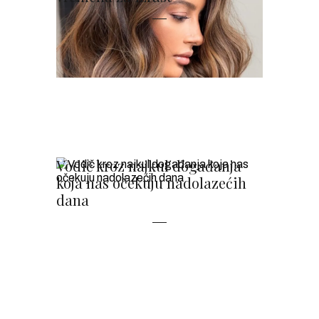
Vodič kroz najkul događanja
koja nas očekuju nadolazećih
dana