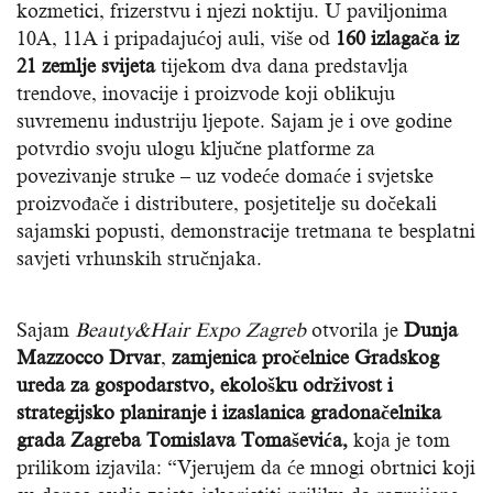
kozmetici, frizerstvu i njezi noktiju. U paviljonima
10A, 11A i pripadajućoj auli, više od
160 izlagača iz
21 zemlje svijeta
tijekom dva dana predstavlja
trendove, inovacije i proizvode koji oblikuju
suvremenu industriju ljepote. Sajam je i ove godine
potvrdio svoju ulogu ključne platforme za
povezivanje struke – uz vodeće domaće i svjetske
proizvođače i distributere, posjetitelje su dočekali
sajamski popusti, demonstracije tretmana te besplatni
savjeti vrhunskih stručnjaka.
Sajam
Beauty&Hair Expo Zagreb
otvorila je
Dunja
Mazzocco Drvar
,
zamjenica pročelnice Gradskog
ureda za gospodarstvo, ekološku održivost i
strategijsko planiranje
i izaslanica gradonačelnika
grada Zagreba Tomislava Tomaševića,
koja je tom
prilikom izjavila: “Vjerujem da će mnogi obrtnici koji