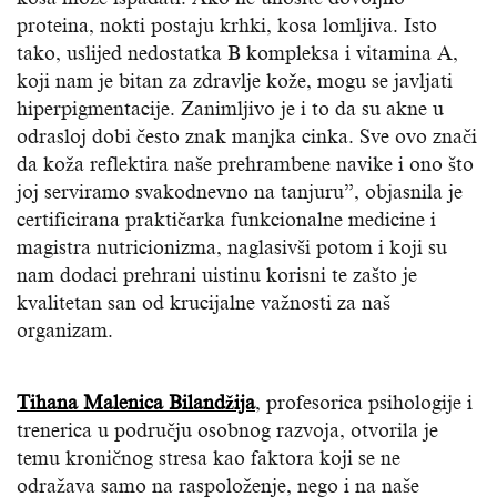
proteina, nokti postaju krhki, kosa lomljiva. Isto
tako, uslijed nedostatka B kompleksa i vitamina A,
koji nam je bitan za zdravlje kože, mogu se javljati
hiperpigmentacije. Zanimljivo je i to da su akne u
odrasloj dobi često znak manjka cinka. Sve ovo znači
da koža reflektira naše prehrambene navike i ono što
joj serviramo svakodnevno na tanjuru”, objasnila je
certificirana praktičarka funkcionalne medicine i
magistra nutricionizma, naglasivši potom i koji su
nam dodaci prehrani uistinu korisni te zašto je
kvalitetan san od krucijalne važnosti za naš
organizam.
Tihana Malenica Bilandžija
, profesorica psihologije i
trenerica u području osobnog razvoja, otvorila je
temu kroničnog stresa kao faktora koji se ne
odražava samo na raspoloženje, nego i na naše