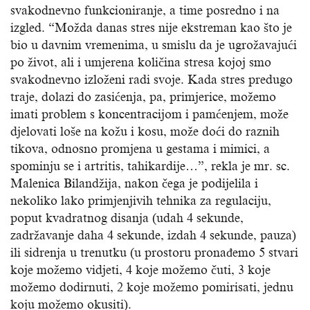
svakodnevno funkcioniranje, a time posredno i na
izgled. “Možda danas stres nije ekstreman kao što je
bio u davnim vremenima, u smislu da je ugrožavajući
po život, ali i umjerena količina stresa kojoj smo
svakodnevno izloženi radi svoje. Kada stres predugo
traje, dolazi do zasićenja, pa, primjerice, možemo
imati problem s koncentracijom i pamćenjem, može
djelovati loše na kožu i kosu, može doći do raznih
tikova, odnosno promjena u gestama i mimici, a
spominju se i artritis, tahikardije…”, rekla je mr. sc.
Malenica Bilandžija, nakon čega je podijelila i
nekoliko lako primjenjivih tehnika za regulaciju,
poput kvadratnog disanja (udah 4 sekunde,
zadržavanje daha 4 sekunde, izdah 4 sekunde, pauza)
ili sidrenja u trenutku (u prostoru pronađemo 5 stvari
koje možemo vidjeti, 4 koje možemo čuti, 3 koje
možemo dodirnuti, 2 koje možemo pomirisati, jednu
koju možemo okusiti).