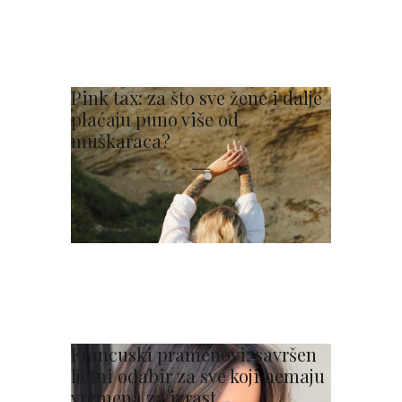
Pink tax: za što sve žene i dalje
plaćaju puno više od
muškaraca?
Francuski pramenovi: savršen
ljetni odabir za sve koji nemaju
vremena za izrast