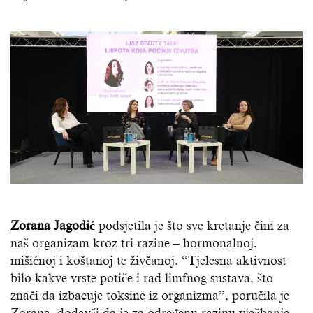
Zorana Jagodić
podsjetila je što sve kretanje čini za
naš organizam kroz tri razine – hormonalnoj,
mišićnoj i koštanoj te živčanoj. “Tjelesna aktivnost
bilo kakve vrste potiče i rad limfnog sustava, što
znači da izbacuje toksine iz organizma”, poručila je
Zorana, dodavši da je za određenu razinu vježbanja