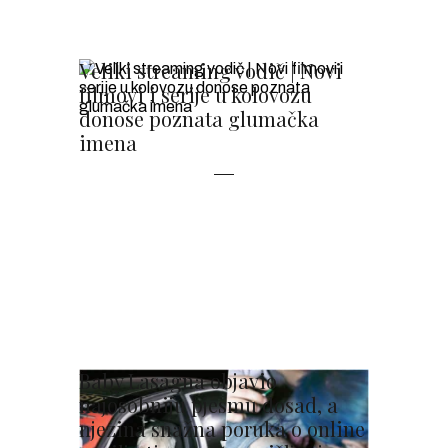
Veliki streaming vodič | Novi
filmovi i serije u kolovozu
donose poznata glumačka
imena
Baby Lasagna objavio
najosobniju pjesmu dosad, a
njezina snažna poruka o online