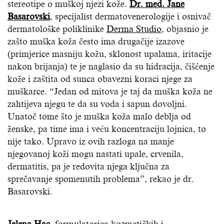
stereotipe o muškoj njezi kože.
Dr. med. Jane
Basarovski
, specijalist dermatovenerologije i osnivač
dermatološke poliklinike
Derma Studio
, objasnio je
zašto muška koža često ima drugačije izazove
(primjerice masniju kožu, sklonost upalama, iritacije
nakon brijanja) te je naglasio da su hidracija, čišćenje
kože i zaštita od sunca obavezni koraci njege za
muškarce. “Jedan od mitova je taj da muška koža ne
zahtijeva njegu te da su voda i sapun dovoljni.
Unatoč tome što je muška koža malo deblja od
ženske, pa time ima i veću koncentraciju lojnica, to
nije tako. Upravo iz ovih razloga na manje
njegovanoj koži mogu nastati upale, crvenila,
dermatitis, pa je redovita njega ključna za
sprečavanje spomenutih problema”, rekao je dr.
Basarovski.
Jelena Hac
, formulatorica kozmetičkih i