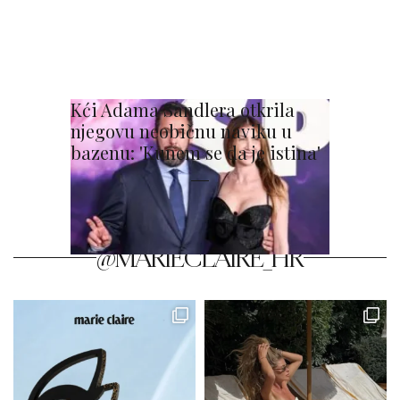
Kći Adama Sandlera otkrila
njegovu neobičnu naviku u
bazenu: 'Kunem se da je istina'
@MARIECLAIRE_HR