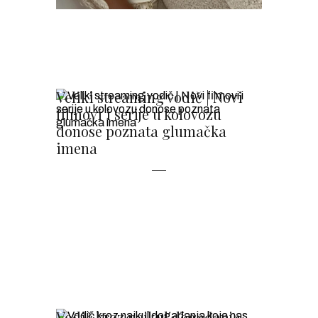
Veliki streaming vodič | Novi
filmovi i serije u kolovozu
donose poznata glumačka
imena
Vodič kroz najkul događanja