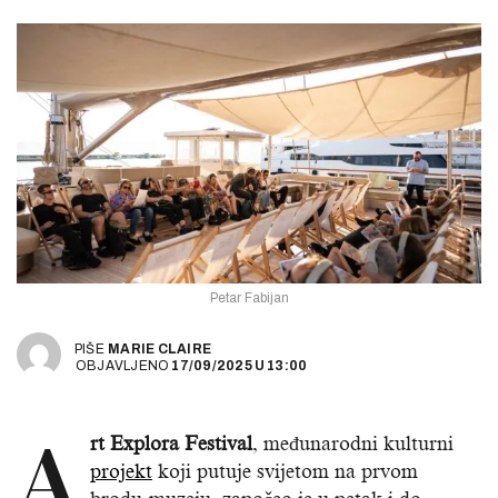
Petar Fabijan
PIŠE
MARIE CLAIRE
OBJAVLJENO
17/09/2025
U
13:00
A
rt Explora Festival
, međunarodni kulturni
projekt
koji putuje svijetom na prvom