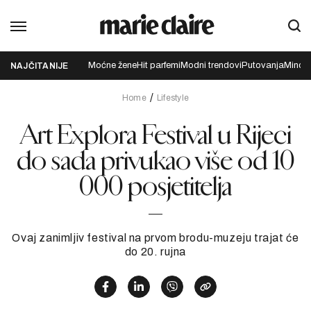
Moćne žene
Hit parfemi
Modni trendovi
Putovanja
Mindfu
NAJČITANIJE
Home
Lifestyle
Art Explora Festival u Rijeci
do sada privukao više od 10
000 posjetitelja
Ovaj zanimljiv festival na prvom brodu-muzeju trajat će
do 20. rujna