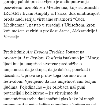
gornjoj palubi predstavljeno je audioputovanje
posvećeno raznolikosti Mediterana, koje su osmislili
IRCAM i Ircam Amplify iz Pariza, dok unutrašnjost
broda nudi serijal virtualne stvarnosti “Čuda
Mediterana”, nastao u suradnji s Ubisoftom, kroz
koji možete zaviriti u prošlost Atene, Aleksandrije i
Venecije.
Predsjednik
Art Explora
Frédéric Jousset na
otvorenju
Art Explora Festivala
istaknuo je: “Mnogi
ljudi imaju unaprijed stvorene predodžbe o
umjetnosti: da je skupa, da je daleka, ponekad i
dosadna. Upravo se protiv toga borimo ovim
festivalom. Vjerujemo da nas umjetnost čini boljim
ljudima. Pojedinačno – jer oslobađa naš puni
potencijal i kolektivno – jer vjerujemo da
umjetnicima treba dati snažniji glas kako bi mogli
progovoriti o najvažnijim pitanjima s kojima se svi