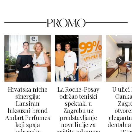
PROMO
Hrvatska niche
La Roche-Posay
U ulici
sinergija:
održao teniski
Canka
Lansiran
spektakl u
Zagr
luksuzni brend
Zagrebu uz
otvore
Andart Perfumes
predstavljanje
elegantn
koji spaja
nove linije za
dentalna 
jadransku
zaštitu od sunca
DC3