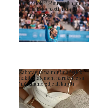
Tina Zelčić: "Gimnastika me
naučila kako pasti, ustati i
nastaviti dalje"
Zaboravite na minimalistički
nakit: statement narukvice su
"in", znamo gdje ih kupiti