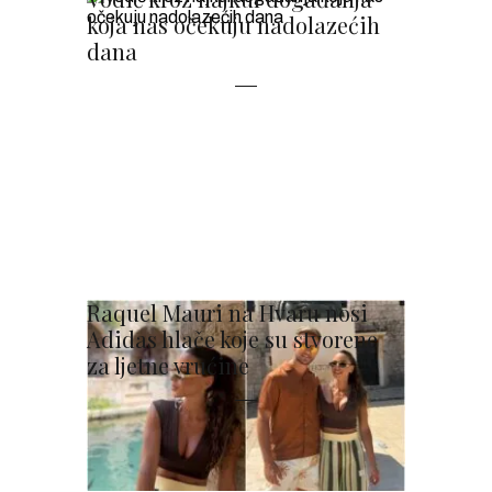
koja nas očekuju nadolazećih
dana
Raquel Mauri na Hvaru nosi
Adidas hlače koje su stvorene
za ljetne vrućine