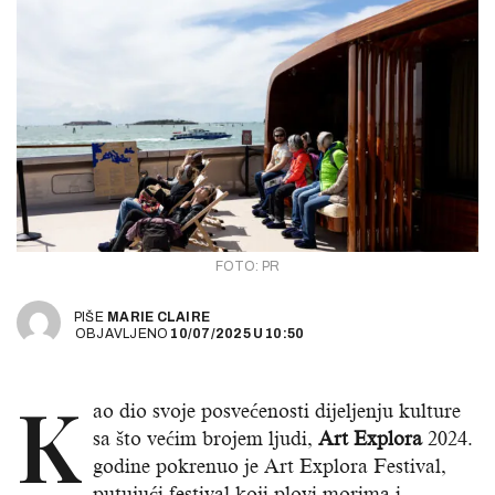
FOTO: PR
PIŠE
MARIE CLAIRE
OBJAVLJENO
10/07/2025
U
10:50
K
ao dio svoje posvećenosti dijeljenju kulture
sa što većim brojem ljudi,
Art Explora
2024.
godine pokrenuo je Art Explora Festival,
putujući festival koji plovi morima i