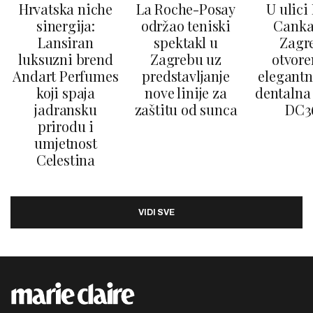
Hrvatska niche
La Roche-Posay
U ulici
sinergija:
održao teniski
Canka
Lansiran
spektakl u
Zagr
luksuzni brend
Zagrebu uz
otvore
Andart Perfumes
predstavljanje
elegantn
koji spaja
nove linije za
dentalna 
jadransku
zaštitu od sunca
DC3
prirodu i
umjetnost
Celestina
VIDI SVE