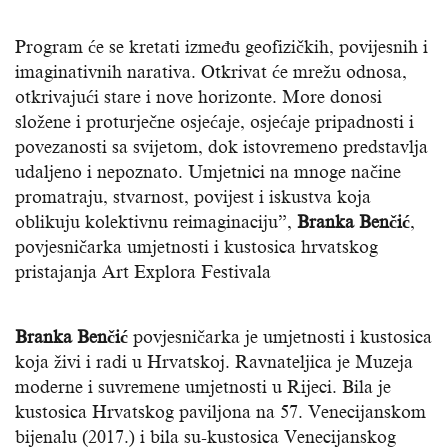
Program će se kretati između geofizičkih, povijesnih i
imaginativnih narativa. Otkrivat će mrežu odnosa,
otkrivajući stare i nove horizonte. More donosi
složene i proturječne osjećaje, osjećaje pripadnosti i
povezanosti sa svijetom, dok istovremeno predstavlja
udaljeno i nepoznato. Umjetnici na mnoge načine
promatraju, stvarnost, povijest i iskustva koja
oblikuju kolektivnu reimaginaciju”,
Branka Benčić
,
povjesničarka umjetnosti i kustosica hrvatskog
pristajanja Art Explora Festivala
Branka Benčić
povjesničarka je umjetnosti i kustosica
koja živi i radi u Hrvatskoj. Ravnateljica je Muzeja
moderne i suvremene umjetnosti u Rijeci. Bila je
kustosica Hrvatskog paviljona na 57. Venecijanskom
bijenalu (2017.) i bila su-kustosica Venecijanskog