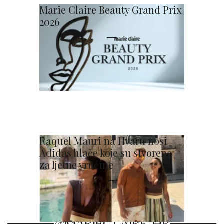
Marie Claire Beauty Grand Prix
2026
Raquel Mauri na Hvaru nosi
Adidas hlače koje su stvorene
za ljetne vrućine
@MARIECLAIRE_HR