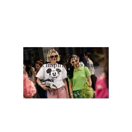
5 street style trendova s
Copenhagen Fashion Weeka
koji nas inspiriraju do kraja
ljeta