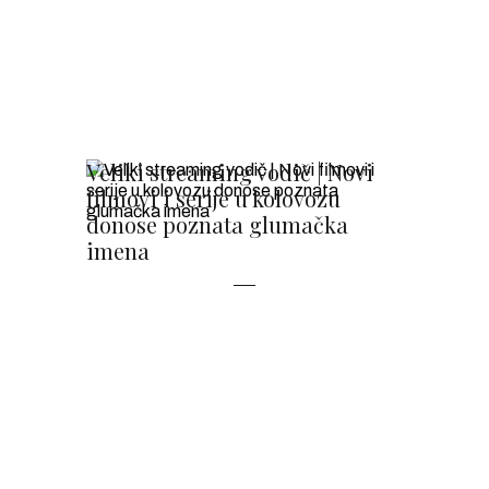
Veliki streaming vodič | Novi
filmovi i serije u kolovozu
donose poznata glumačka
imena