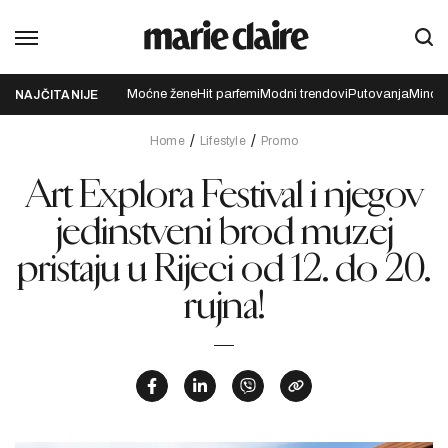
Moćne žene
Hit parfemi
Modni trendovi
Putovanja
Mindfu
NAJČITANIJE
Home
Lifestyle
Promo
Art Explora Festival i njegov
jedinstveni brod muzej
pristaju u Rijeci od 12. do 20.
rujna!