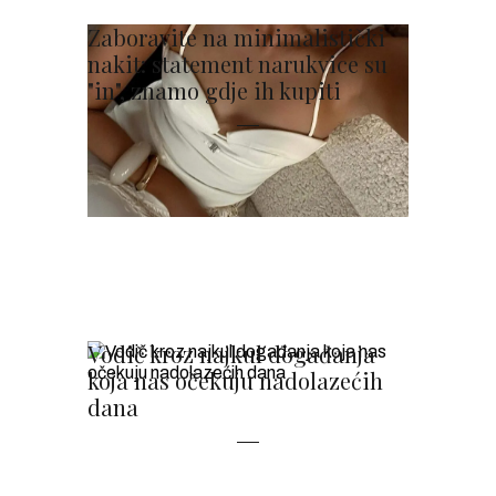
Zaboravite na minimalistički
nakit: statement narukvice su
"in", znamo gdje ih kupiti
Vodič kroz najkul događanja
koja nas očekuju nadolazećih
dana