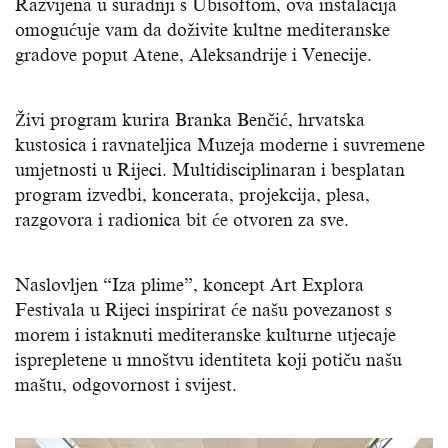
Razvijena u suradnji s Ubisoftom, ova instalacija
omogućuje vam da doživite kultne mediteranske
gradove poput Atene, Aleksandrije i Venecije.
Živi program kurira Branka Benčić, hrvatska
kustosica i ravnateljica Muzeja moderne i suvremene
umjetnosti u Rijeci. Multidisciplinaran i besplatan
program izvedbi, koncerata, projekcija, plesa,
razgovora i radionica bit će otvoren za sve.
Naslovljen “Iza plime”, koncept Art Explora
Festivala u Rijeci inspirirat će našu povezanost s
morem i istaknuti mediteranske kulturne utjecaje
isprepletene u mnoštvu identiteta koji potiču našu
maštu, odgovornost i svijest.