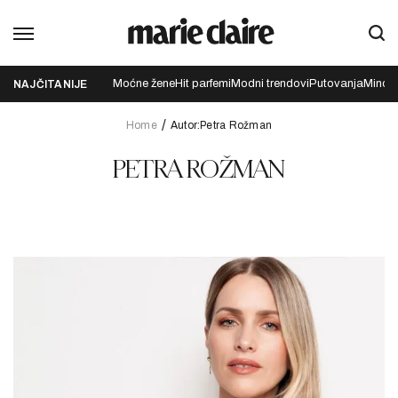
Moćne žene
Hit parfemi
Modni trendovi
Putovanja
Mindfu
NAJČITANIJE
Home
Autor:Petra Rožman
PETRA ROŽMAN