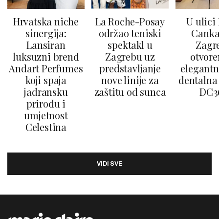
Hrvatska niche
La Roche-Posay
U ulici
sinergija:
održao teniski
Canka
Lansiran
spektakl u
Zagr
luksuzni brend
Zagrebu uz
otvore
Andart Perfumes
predstavljanje
elegantn
koji spaja
nove linije za
dentalna 
jadransku
zaštitu od sunca
DC3
prirodu i
umjetnost
Celestina
VIDI SVE