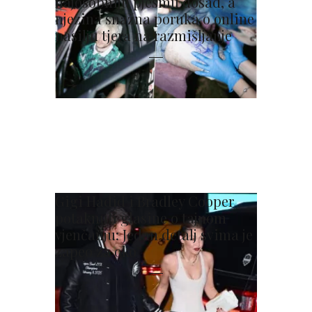
najosobniju pjesmu dosad, a
njezina snažna poruka o online
nasilju tjera na razmišljanje
Gigi Hadid i Bradley Cooper
potaknuli glasine o tajnom
vjenčanju: Jedan detalj svima je
zapeo za oko