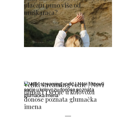
plaćaju puno više od
muškaraca?
Veliki streaming vodič | Novi
filmovi i serije u kolovozu
donose poznata glumačka
imena