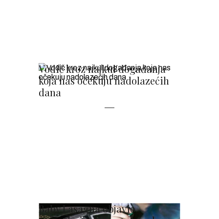
Vodič kroz najkul događanja
koja nas očekuju nadolazećih
dana
Baby Lasagna objavio