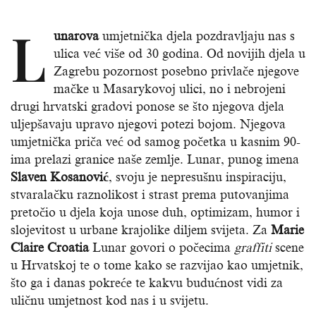
L
unarova
umjetnička djela pozdravljaju nas s
ulica već više od 30 godina. Od novijih djela u
Zagrebu pozornost posebno privlače njegove
mačke u Masarykovoj ulici, no i nebrojeni
drugi hrvatski gradovi ponose se što njegova djela
uljepšavaju upravo njegovi potezi bojom. Njegova
umjetnička priča već od samog početka u kasnim 90-
ima prelazi granice naše zemlje. Lunar, punog imena
Slaven Kosanović
, svoju je nepresušnu inspiraciju,
stvaralačku raznolikost i strast prema putovanjima
pretočio u djela koja unose duh, optimizam, humor i
slojevitost u urbane krajolike diljem svijeta. Za
Marie
Claire Croatia
Lunar govori o počecima
graffiti
scene
u Hrvatskoj te o tome kako se razvijao kao umjetnik,
što ga i danas pokreće te kakvu budućnost vidi za
uličnu umjetnost kod nas i u svijetu.