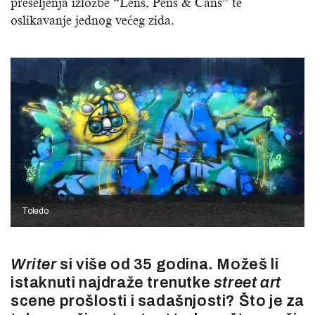
preseljenja izložbe “Lens, Pens & Cans” te
oslikavanje jednog većeg zida.
Toledo
Writer
si više od 35 godina. Možeš li
istaknuti najdraže trenutke
street
art
scene prošlosti i sadašnjosti? Što je za