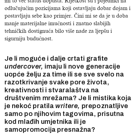
im to već status dopušta. Rijetkost su i pojedinci na
odlučujućim pozicijama koji ostavljaju dobar dojam i
postavljaju sebe kao primjer. Čini mi se da je u doba
manje materijalne imućnosti i znatno slabijih
tehničkih dostignuća bilo više nade za ljepšu i
sigurniju budućnost.
Je li moguće i dalje crtati grafite
undercover,
imaju li nove generacije
uopće želju za time ili se sve svelo na
razotkrivanje svake pore života,
kreativnosti i stvaralaštva na
društvenim mrežama? Je li mistika koja
je nekoć pratila
writere,
prepoznatljive
samo po njihovim tagovima, prisutna
kod mlađih umjetnika ili je
samopromocija presnažna?