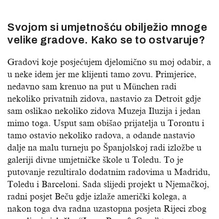
Svojom si umjetnošću obilježio mnoge
velike gradove. Kako se to ostvaruje?
Gradovi koje posjećujem djelomično su moj odabir, a
u neke idem jer me klijenti tamo zovu. Primjerice,
nedavno sam krenuo na put u München radi
nekoliko privatnih zidova, nastavio za Detroit gdje
sam oslikao nekoliko zidova Muzeja Iluzija i jedan
mimo toga. Usput sam obišao prijatelja u Torontu i
tamo ostavio nekoliko radova, a odande nastavio
dalje na malu turneju po Španjolskoj radi izložbe u
galeriji divne umjetničke škole u Toledu. To je
putovanje rezultiralo dodatnim radovima u Madridu,
Toledu i Barceloni. Sada slijedi projekt u Njemačkoj,
radni posjet Beču gdje izlaže američki kolega, a
nakon toga dva radna uzastopna posjeta Rijeci zbog