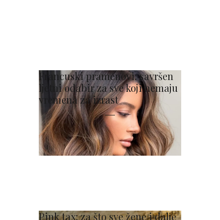
Francuski pramenovi: savršen
ljetni odabir za sve koji nemaju
vremena za izrast
Pink tax: za što sve žene i dalje