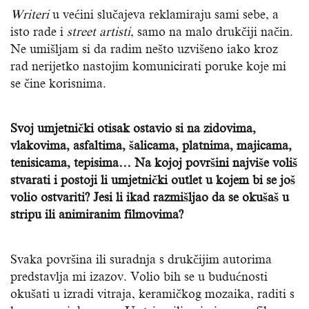
Writeri
u većini slučajeva reklamiraju sami sebe, a
isto rade i
street
artisti
, samo na malo drukčiji način.
Ne umišljam si da radim nešto uzvišeno iako kroz
rad nerijetko nastojim komunicirati poruke koje mi
se čine korisnima.
Svoj umjetnički otisak ostavio si na zidovima,
vlakovima, asfaltima, šalicama, platnima, majicama,
tenisicama, tepisima… Na kojoj površini najviše voliš
stvarati i postoji li umjetnički outlet u kojem bi se još
volio ostvariti? Jesi li ikad razmišljao da se okušaš u
stripu ili animiranim filmovima?
Svaka površina ili suradnja s drukčijim autorima
predstavlja mi izazov. Volio bih se u budućnosti
okušati u izradi vitraja, keramičkog mozaika, raditi s