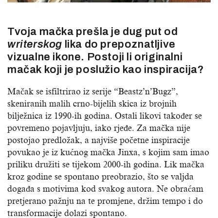
Tvoja mačka prešla je dug put od
writerskog
lika do prepoznatljive
vizualne ikone. Postoji li originalni
mačak koji je poslužio kao inspiracija?
Mačak se isfiltrirao iz serije “Beastz’n’Bugz”,
skeniranih malih crno-bijelih skica iz brojnih
bilježnica iz 1990-ih godina. Ostali likovi također se
povremeno pojavljuju, iako rjeđe. Za mačka nije
postojao predložak, a najviše početne inspiracije
povukao je iz kućnog mačka Jinxa, s kojim sam imao
priliku družiti se tijekom 2000-ih godina. Lik mačka
kroz godine se spontano preobrazio, što se valjda
događa s motivima kod svakog autora. Ne obraćam
pretjerano pažnju na te promjene, držim tempo i do
transformacije dolazi spontano.