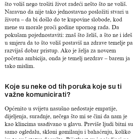
što voliš nego trošiti život radeći nešto što ne voliš.
Naravno da nije tako jednostavno posložiti stvari u
životu – da bi došlo do te kupovine slobode, kod
mene su morale proći godine upornog rada. Da
pokušam pojednostaviti: znaš što želiš, a što ne i ideš
u smjeru da to što voliš postaviš na zdrave temelje pa
razvijaš dobar pristup. Ako je želja za novcem
početna ambicija, onda je temelj nezdrav – barem ja
tako mislim.
Koje su neke od tih poruka koje su ti
važne komunicirati?
Općenito u svijetu nasušno nedostaje empatije,
dijeljenja, suradnje, nečega što mi se čini da nam je
kao klincima usađivano u glavu. Previše ljudi bitni su
samo ogledalu, skloni gomilanju i bahaćenju, koliko