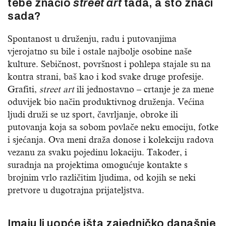
tebe značio
street
art
tada, a što znači
sada?
Spontanost u druženju, radu i putovanjima
vjerojatno su bile i ostale najbolje osobine naše
kulture. Sebičnost, površnost i pohlepa stajale su na
kontra strani, baš kao i kod svake druge profesije.
Grafiti,
street
art
ili jednostavno – crtanje je za mene
oduvijek bio način produktivnog druženja. Većina
ljudi druži se uz sport, čavrljanje, obroke ili
putovanja koja sa sobom povlače neku emociju, fotke
i sjećanja. Ova meni draža donose i kolekciju radova
vezanu za svaku pojedinu lokaciju. Također, i
suradnja na projektima omogućuje kontakte s
brojnim vrlo različitim ljudima, od kojih se neki
pretvore u dugotrajna prijateljstva.
Imaju li uopće išta zajedničko današnje