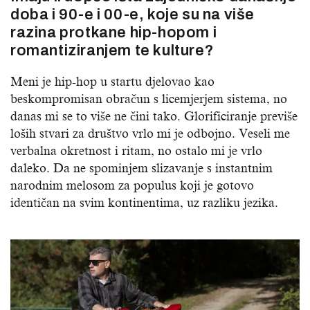
doba i 90-e i 00-e, koje su na više
razina protkane hip-hopom i
romantiziranjem te kulture?
Meni je hip-hop u startu djelovao kao
beskompromisan obračun s licemjerjem sistema, no
danas mi se to više ne čini tako. Glorificiranje previše
loših stvari za društvo vrlo mi je odbojno. Veseli me
verbalna okretnost i ritam, no ostalo mi je vrlo
daleko. Da ne spominjem slizavanje s instantnim
narodnim melosom za populus koji je gotovo
identičan na svim kontinentima, uz razliku jezika.