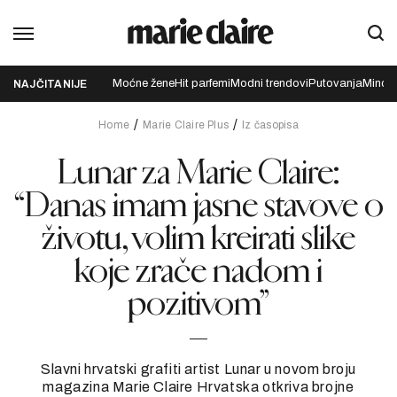
Moćne žene
Hit parfemi
Modni trendovi
Putovanja
Mindfu
NAJČITANIJE
Home
Marie Claire Plus
Iz časopisa
Lunar za Marie Claire:
“Danas imam jasne stavove o
životu, volim kreirati slike
koje zrače nadom i
pozitivom”
Slavni hrvatski grafiti artist Lunar u novom broju
magazina Marie Claire Hrvatska otkriva brojne