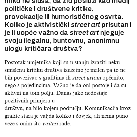
nitko ne sluša, da zid posluži kao medij
političke i društvene kritike,
provokacije ili humorističnog osvrta.
Koliko je aktivistički
street
art
prisutan i
je li uopće važno da
street
art
njeguje
svoju ilegalnu, buntovnu, anonimnu
ulogu kritičara društva?
Postotak umjetnika koji su u stanju izraziti neku
smislenu kritiku društva izuzetno je malen pa to ne
bih povezivao s grafitima ili
street
artom
općenito,
nego s pojedincima. Važno je da oni postoje i da su
aktivni na tom polju. Danas jako nedostaje
pozitivnih primjera u
društvu, na bilo kojem području. Komunikacija kroz
grafite stara je valjda koliko i čovjek, ali nema puno
veze s onim što
writeri
rade.