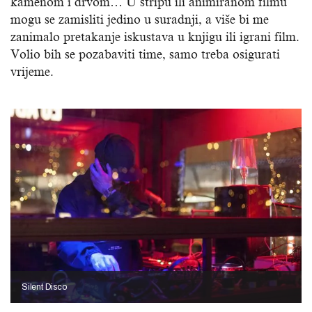
kamenom i drvom… U stripu ili animiranom filmu
mogu se zamisliti jedino u suradnji, a više bi me
zanimalo pretakanje iskustava u knjigu ili igrani film.
Volio bih se pozabaviti time, samo treba osigurati
vrijeme.
Silent Disco