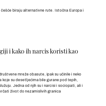
ešće biraju alternativne rute. Istočna Europa i
ji i kako ih narcis koristi kao
društvene mreže obasute, ipak su učinile i neko
 koje su desetljećima bile gurane pod tepih,
žuju. Jedna od njih su i narcisi i sociopati, ali i
rčati život do nezamislivih granica