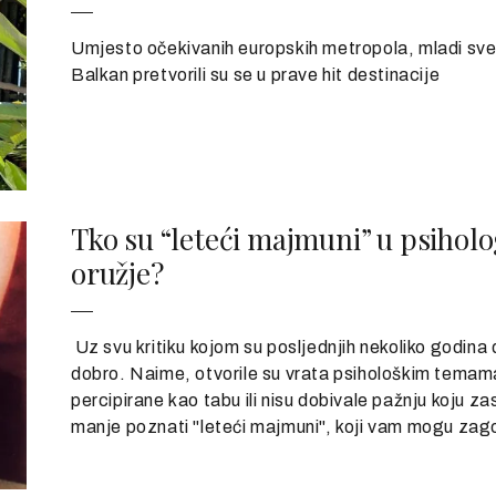
Umjesto očekivanih europskih metropola, mladi sve č
Balkan pretvorili su se u prave hit destinacije
Tko su “leteći majmuni” u psihologi
oružje?
Uz svu kritiku kojom su posljednjih nekoliko godina 
dobro. Naime, otvorile su vrata psihološkim temama
percipirane kao tabu ili nisu dobivale pažnju koju zaslu
manje poznati "leteći majmuni", koji vam mogu zago