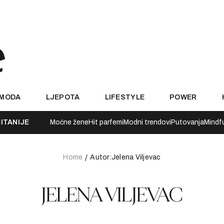
MODA
LJEPOTA
LIFESTYLE
POWER
ITANIJE
Moćne žene
Hit parfemi
Modni trendovi
Putovanja
Mindf
Home
Autor:Jelena Viljevac
JELENA VILJEVAC