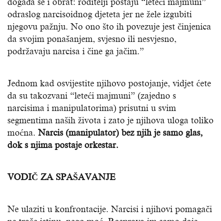
događa se i obrat: roditelji postaju “leteći majmuni”
odraslog narcisoidnog djeteta jer ne žele izgubiti
njegovu pažnju. No ono što ih povezuje jest činjenica
da svojim ponašanjem, svjesno ili nesvjesno,
podržavaju narcisa i čine ga jačim.”
Jednom kad osvijestite njihovo postojanje, vidjet ćete
da su takozvani “leteći majmuni” (zajedno s
narcisima i manipulatorima) prisutni u svim
segmentima naših života i zato je njihova uloga toliko
moćna.
Narcis (manipulator) bez njih je samo glas,
dok s njima postaje orkestar.
VODIČ ZA SPAŠAVANJE
Ne ulaziti u konfrontacije. Narcisi i njihovi pomagači