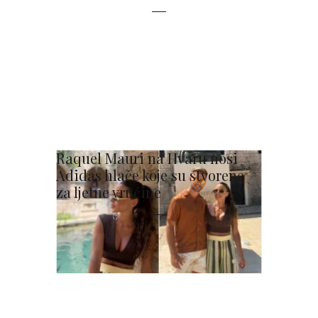
Raquel Mauri na Hvaru nosi
Adidas hlače koje su stvorene
za ljetne vrućine