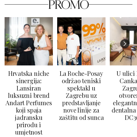
PROMO
Hrvatska niche
La Roche-Posay
U ulici
sinergija:
održao teniski
Canka
Lansiran
spektakl u
Zagr
luksuzni brend
Zagrebu uz
otvore
Andart Perfumes
predstavljanje
elegantn
koji spaja
nove linije za
dentalna 
jadransku
zaštitu od sunca
DC3
prirodu i
umjetnost