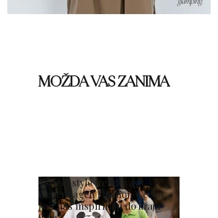
MOŽDA VAS ZANIMA
5 street style trendova s
Copenhagen Fashion Weeka
koji nas inspiriraju do kraja
ljeta