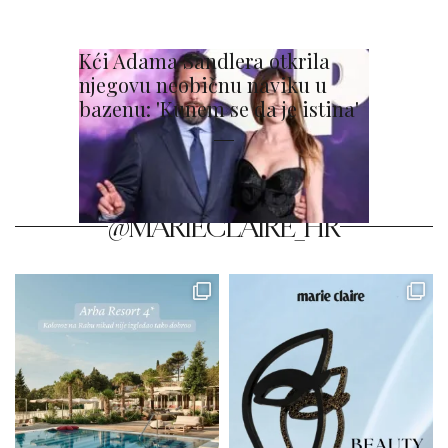
Kći Adama Sandlera otkrila
njegovu neobičnu naviku u
bazenu: 'Kunem se da je istina'
@MARIECLAIRE_HR