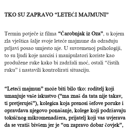
TKO SU ZAPRAVO “LETEĆI MAJMUNI”
Termin potječe iz filma
“Čarobnjak iz Oza”
, u kojem
zla vještica šalje svoje leteće majmune da odrađuju
prljavi posao umjesto nje. U suvremenoj psihologiji,
to su ljudi koje narcisi i manipulatori koriste kao
produžene ruke kako bi zadržali moć, ostali “čistih
ruku” i nastavili kontrolirati situaciju.
“Leteći majmun” može biti bilo tko: roditelj koji
umanjuje vaše iskustvo (“ma znaš da tata nije takav,
ti pretjeruješ”), kolegica koja prenosi šefove poruke i
opravdava njegovo ponašanje, kolege koji podržavaju
toksičnog mikromenadžera, prijatelj koji vas uvjerava
da se vratiš bivšem jer je “on zapravo dobar čovjek”,