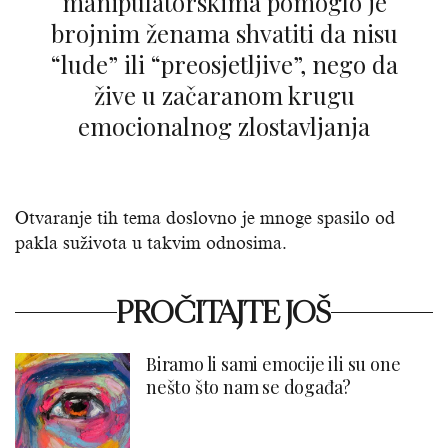
manipulatorskima pomoglo je
brojnim ženama shvatiti da nisu
“lude” ili “preosjetljive”, nego da
žive u začaranom krugu
emocionalnog zlostavljanja
Otvaranje tih tema doslovno je mnoge spasilo od
pakla suživota u takvim odnosima.
PROČITAJTE JOŠ
Biramo li sami emocije ili su one
nešto što nam se događa?