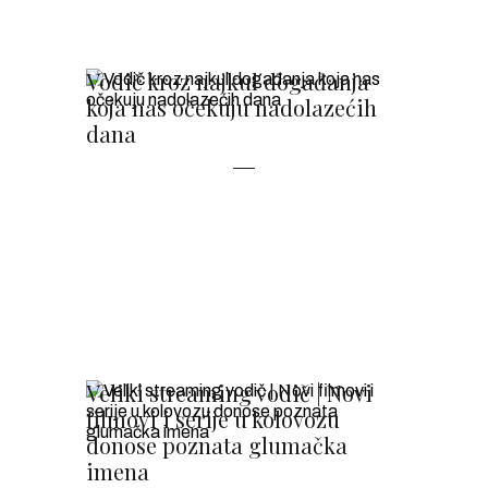
Vodič kroz najkul događanja
koja nas očekuju nadolazećih
dana
Veliki streaming vodič | Novi
filmovi i serije u kolovozu
donose poznata glumačka
imena