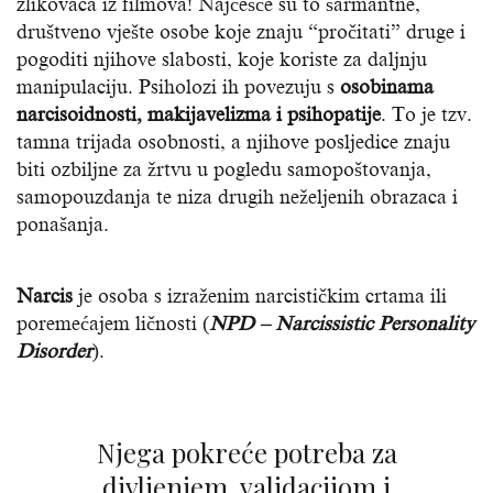
zlikovaca iz filmova! Najčešće su to šarmantne,
društveno vješte osobe koje znaju “pročitati” druge i
pogoditi njihove slabosti, koje koriste za daljnju
manipulaciju. Psiholozi ih povezuju s
osobinama
narcisoidnosti, makijavelizma i psihopatije
. To je tzv.
tamna trijada osobnosti, a njihove posljedice znaju
biti ozbiljne za žrtvu u pogledu samopoštovanja,
samopouzdanja te niza drugih neželjenih obrazaca i
ponašanja.
Narcis
je osoba s izraženim narcističkim crtama ili
poremećajem ličnosti (
NPD – Narcissistic Personality
Disorder
).
Njega pokreće potreba za
divljenjem, validacijom i