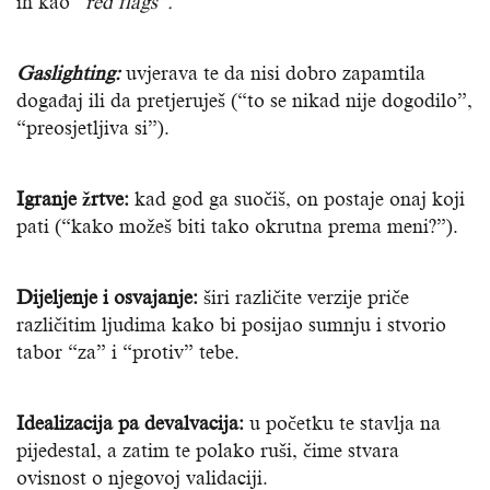
ih kao
“red flags”.
Gaslighting:
uvjerava te da nisi dobro zapamtila
događaj ili da pretjeruješ (“to se nikad nije dogodilo”,
“preosjetljiva si”).
Igranje žrtve:
kad god ga suočiš, on postaje onaj koji
pati (“kako možeš biti tako okrutna prema meni?”).
Dijeljenje i osvajanje:
širi različite verzije priče
različitim ljudima kako bi posijao sumnju i stvorio
tabor “za” i “protiv” tebe.
Idealizacija pa devalvacija:
u početku te stavlja na
pijedestal, a zatim te polako ruši, čime stvara
ovisnost o njegovoj validaciji.