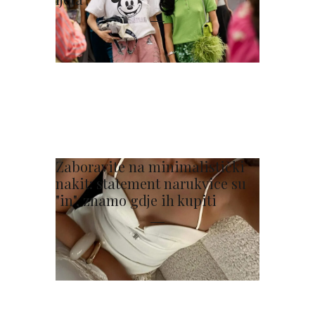
Zaboravite na minimalistički
nakit: statement narukvice su
"in", znamo gdje ih kupiti