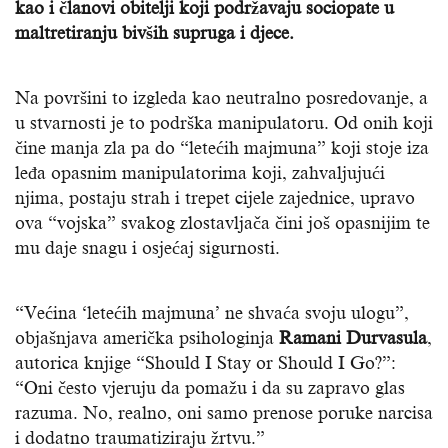
kao i članovi obitelji koji podržavaju sociopate u
maltretiranju bivših supruga i djece.
Na površini to izgleda kao neutralno posredovanje, a
u stvarnosti je to podrška manipulatoru. Od onih koji
čine manja zla pa do “letećih majmuna” koji stoje iza
leđa opasnim manipulatorima koji, zahvaljujući
njima, postaju strah i trepet cijele zajednice, upravo
ova “vojska” svakog zlostavljača čini još opasnijim te
mu daje snagu i osjećaj sigurnosti.
“Većina ‘letećih majmuna’ ne shvaća svoju ulogu”,
objašnjava američka psihologinja
Ramani Durvasula
,
autorica knjige “Should I Stay or Should I Go?”:
“Oni često vjeruju da pomažu i da su zapravo glas
razuma. No, realno, oni samo prenose poruke narcisa
i dodatno traumatiziraju žrtvu.”