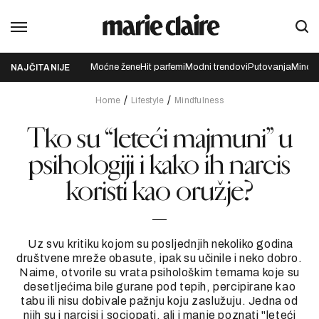
Moćne žene
Hit parfemi
Modni trendovi
Putovanja
Mindfu
NAJČITANIJE
Home
Lifestyle
Mindfulness
Tko su “leteći majmuni” u
psihologiji i kako ih narcis
koristi kao oružje?
Uz svu kritiku kojom su posljednjih nekoliko godina
društvene mreže obasute, ipak su učinile i neko dobro.
Naime, otvorile su vrata psihološkim temama koje su
desetljećima bile gurane pod tepih, percipirane kao
tabu ili nisu dobivale pažnju koju zaslužuju. Jedna od
njih su i narcisi i sociopati, ali i manje poznati "leteći