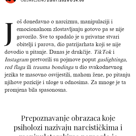
OBJAVLJENO
25/07/2026
U
14:00
J
oš donedavno o narcizmu, manipulaciji i
emocionalnom zlostavljanju gotovo pa se nije
govorilo. Sve to spadalo je u privatne stvari
obitelji i parova, dio patrijarhata koji se nije
dovodio u pitanje. Danas je drukčije.
TikTok
i
Instagram
pretvorili su pojmove poput
gaslightinga
,
red flaga
ili
trauma bondinga
u dio svakodnevnog
jezika te masovno osvijestili, mahom žene, po pitanju
njihove pozicije i uloge u odnosima. Za mnoge je ta
promjena bila spasonosna.
Prepoznavanje obrazaca koje
psiholozi nazivaju narcističkima i