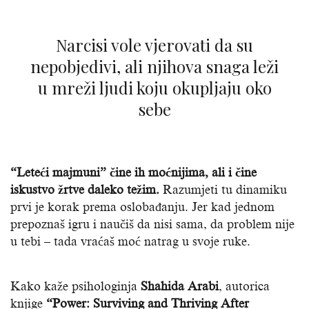
Narcisi vole vjerovati da su
nepobjedivi, ali njihova snaga leži
u mreži ljudi koju okupljaju oko
sebe
“Leteći majmuni” čine ih moćnijima, ali i čine
iskustvo žrtve daleko težim.
Razumjeti tu dinamiku
prvi je korak prema oslobađanju. Jer kad jednom
prepoznaš igru i naučiš da nisi sama, da problem nije
u tebi – tada vraćaš moć natrag u svoje ruke.
Kako kaže psihologinja
Shahida Arabi
, autorica
knjige
“Power: Surviving and Thriving After