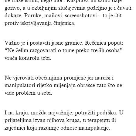
ne traže istinu, nego moć. Rasprava im samo daje
gorivo, a u ozbiljnijim slučajevima poželjno je i čuvati
dokaze. Poruke, mailovi, screenshotovi – to je štit
protiv iskrivljavanja činjenica.
Važno je i postaviti jasne granice. Rečenica poput:
“Ne želim razgovarati o tome preko trećih osoba”
vraća kontrolu tebi.
Ne vjerovati obećanjima promjene jer narcisi i
manipulatori rijetko mijenjaju obrasce zato što ne
vide problem u sebi.
I na kraju, možda najvažnije, potražiti podršku. U
prijateljima izvan njihova kruga, u terapeutu ili
zajednici koja razumije odnose manipulacije.