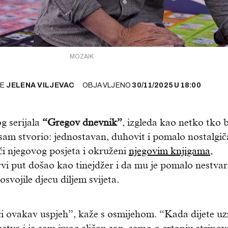
MOZAIK
ŠE
JELENA VILJEVAC
OBJAVLJENO
30/11/2025
U
18:00
g serijala
“Gregov dnevnik”
, izgleda kao netko tko b
 sam stvorio: jednostavan, duhovit i pomalo nostalgič
 njegovog posjeta i okruženi
njegovim knjigama
,
i put došao kao tinejdžer i da mu je pomalo nestva
osvojile djecu diljem svijeta.
ći ovakav uspjeh”, kaže s osmijehom. “Kada dijete u