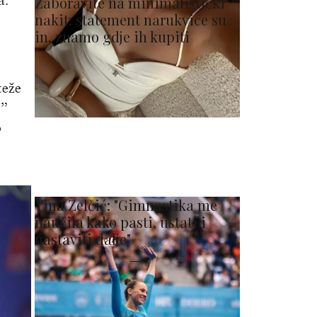
a.
Zaboravite na minimalistički
nakit: statement narukvice su
in, znamo gdje ih kupiti
teže
.”
o
Tina Zelčić: "Gimnastika me
naučila kako pasti, ustati i
nastaviti dalje"