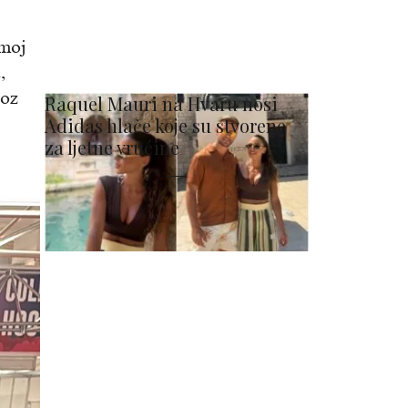
 moj
,
roz
Raquel Mauri na Hvaru nosi
Adidas hlače koje su stvorene
za ljetne vrućine