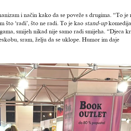
hanizam i način kako da se poveže s drugima. “To je
m što ‘radi’, što ne radi. To je kao
stand-up
komedija
jigama, smijeh nikad nije samo radi smijeha. “Djeca k
eskobu, sram, želju da se uklope. Humor im daje