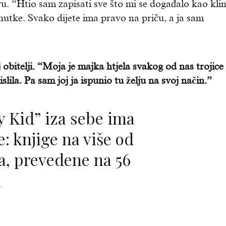
vu. “Htio sam zapisati sve što mi se događalo kao kli
enutke. Svako dijete ima pravo na priču, a ja sam
 obitelji. “Moja je majka htjela svakog od nas trojice
lila. Pa sam joj ja ispunio tu želju na svoj način.”
e: knjige na više od
a, prevedene na 56
a