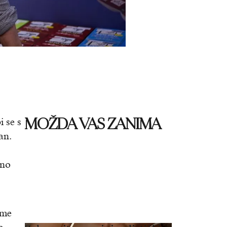
MOŽDA VAS ZANIMA
i se s
an.
rno
zme