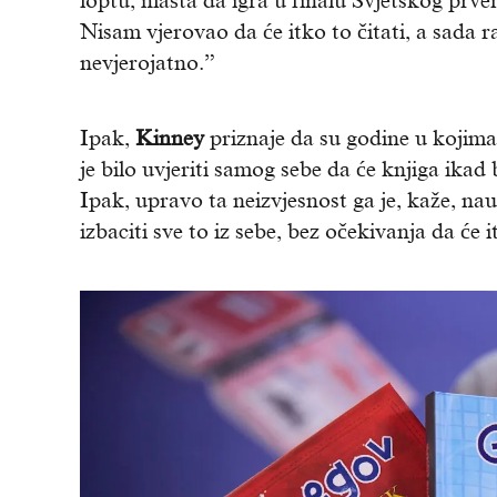
loptu, mašta da igra u finalu Svjetskog prve
Nisam vjerovao da će itko to čitati, a sada
nevjerojatno.”
Ipak,
Kinney
priznaje da su godine u kojima
je bilo uvjeriti samog sebe da će knjiga ikad 
Ipak, upravo ta neizvjesnost ga je, kaže, na
izbaciti sve to iz sebe, bez očekivanja da će i