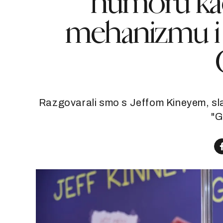
humoru k
mehanizmu i 
Razgovarali smo s Jeffom Kineyem, sla
"G