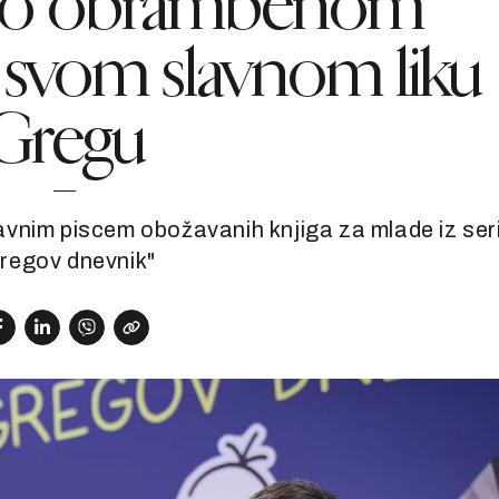
ao obrambenom
svom slavnom liku
Gregu
vnim piscem obožavanih knjiga za mlade iz seri
regov dnevnik"