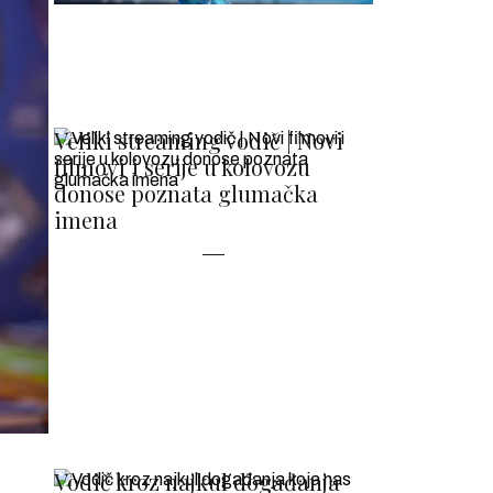
Veliki streaming vodič | Novi
filmovi i serije u kolovozu
donose poznata glumačka
imena
Vodič kroz najkul događanja