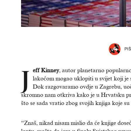
PI
J
eff Kinney
, autor planetarno popularno
lakoćom mogao uklopiti u svijet koji je
Dok razgovaramo ovdje u Zagrebu, uoči
skromno nam otkriva kako je u Hrvatsku prv
što se sada vratio zbog svojih knjiga koje su 
“Znaš, nikad nisam mislio da će knjige dose