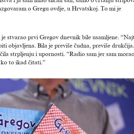
nstva i ja sam imao sličan san, samo o crtanju stripov
 razgovaram o Gregu ovdje, u Hrvatskoj. To mi je
 je stvarao prvi Gregov dnevnik bile usamljene. “Naj
biti objavljena. Bila je previše čudna, previše drukčija
učila strpljenju i upornosti. “Radio sam jer sam mora
tko to ikad čitati.”