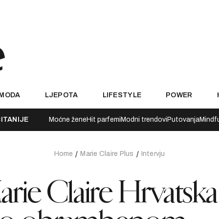
MODA
LJEPOTA
LIFESTYLE
POWER
ITANIJE
Moćne žene
Hit parfemi
Modni trendovi
Putovanja
Mindf
Home
Marie Claire Plus
Intervju
arie Claire Hrvatska