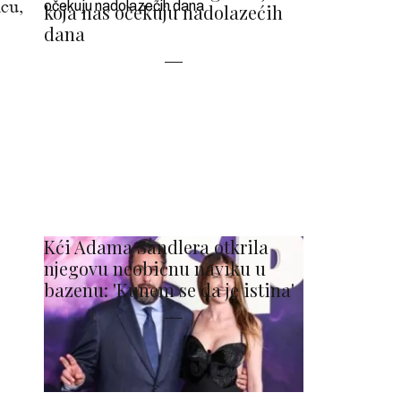
ncu,
koja nas očekuju nadolazećih
dana
Kći Adama Sandlera otkrila
njegovu neobičnu naviku u
bazenu: 'Kunem se da je istina'