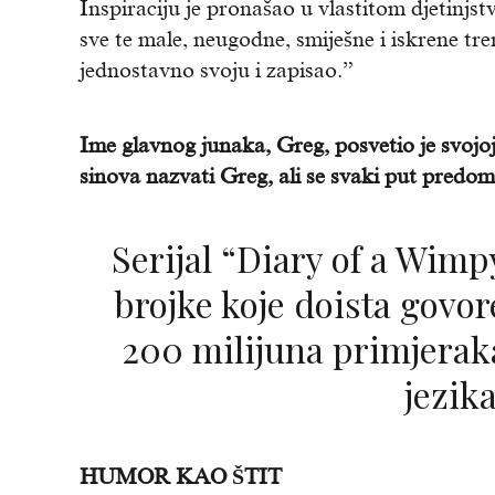
Inspiraciju je pronašao u vlastitom djetinjst
sve te male, neugodne, smiješne i iskrene tr
jednostavno svoju i zapisao.”
Ime glavnog junaka, Greg, posvetio je svojoj
sinova nazvati Greg, ali se svaki put predomis
Serijal “Diary of a Wimpy Kid” iza sebe ima
brojke koje doista govor
200 milijuna primjerak
jezik
HUMOR KAO ŠTIT