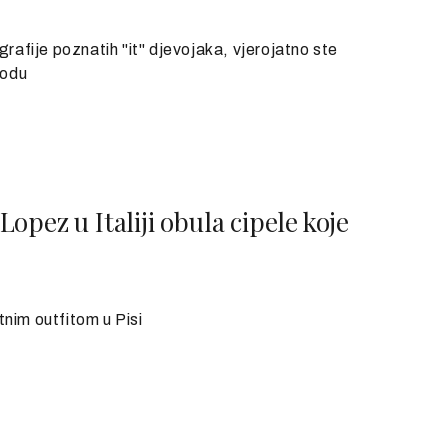
grafije poznatih "it" djevojaka, vjerojatno ste
modu
pez u Italiji obula cipele koje
tnim outfitom u Pisi