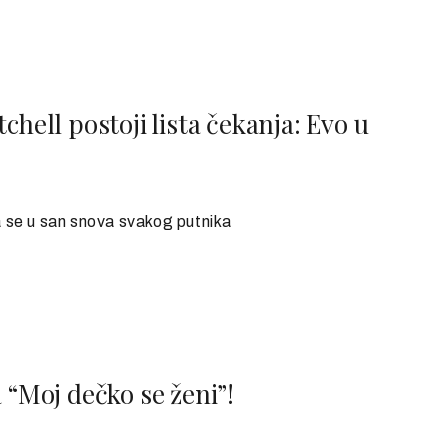
chell postoji lista čekanja: Evo u
a se u san snova svakog putnika
 “Moj dečko se ženi”!