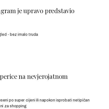
stagram je upravo predstavio
led - bez imalo truda
perice na nevjerojatnom
jeseni po super cijeni ili napokon isprobati netipičan
lni za shopping