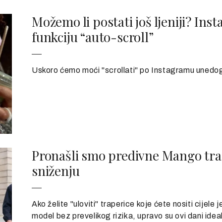
Možemo li postati još ljeniji? In
funkciju “auto-scroll”
Uskoro ćemo moći "scrollati" po Instagramu unedog
Pronašli smo predivne Mango tra
sniženju
Ako želite "uloviti" traperice koje ćete nositi cijele 
model bez prevelikog rizika, upravo su ovi dani idea