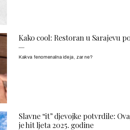
Kako cool: Restoran u Sarajevu po
Kakva fenomenalna ideja, zar ne?
Slavne “it” djevojke potvrdile: Ov
je hit ljeta 2025. godine