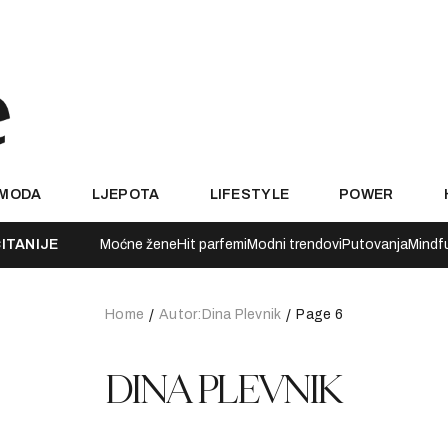
MODA
LJEPOTA
LIFESTYLE
POWER
ITANIJE
Moćne žene
Hit parfemi
Modni trendovi
Putovanja
Mindf
Home
Autor:Dina Plevnik
Page 6
DINA PLEVNIK