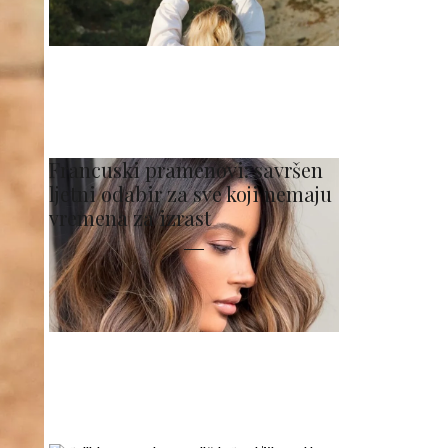
Francuski pramenovi: savršen
ljetni odabir za sve koji nemaju
vremena za izrast