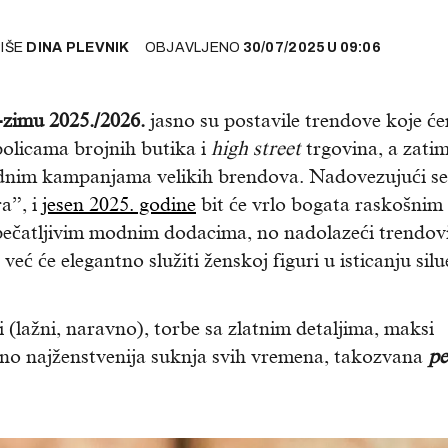
PIŠE
DINA PLEVNIK
OBJAVLJENO
30/07/2025
U
09:06
-zimu 2025./2026.
jasno su postavile trendove koje ć
policama brojnih butika i
high street
trgovina, a zatim
odnim kampanjama velikih brendova. Nadovezujući se
a”, i
jesen 2025. godine
bit će vrlo bogata raskošnim
pečatljivim modnim dodacima, no nadolazeći trendov
eć će elegantno služiti ženskoj figuri u isticanju silu
 (lažni, naravno), torbe sa zlatnim detaljima, maksi
jatno najženstvenija suknja svih vremena, takozvana
pe