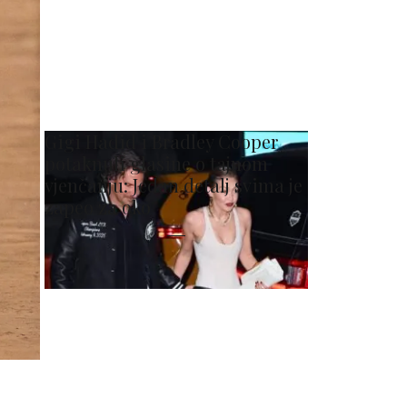
Gigi Hadid i Bradley Cooper
potaknuli glasine o tajnom
vjenčanju: Jedan detalj svima je
zapeo za oko