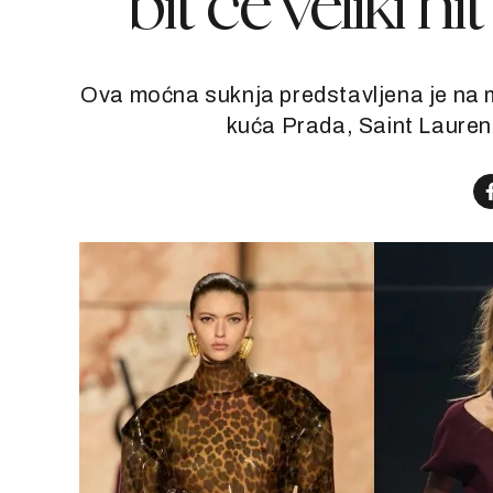
bit će veliki h
Ova moćna suknja predstavljena je na 
kuća Prada, Saint Laurent