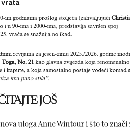
 vrata
50-im godinama prošlog stoljeća (zahvaljujući
Christi
ao i u 90-ima i 2000-ima, predstavlja savršen spoj
025. vraća se snažnija no ikad.
dnim revijama za jesen-zimu 2025./2026. godine mod
, Toga, No. 21
kao glavna zvijezda koja fenomenalno
kne i kapute, a koja samostalno postaje vodeći komad 
ica ima puno stila”.
ITAJTE JOŠ
 nova uloga Anne Wintour i što to znači 