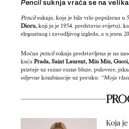
Pencil
suknja vraća se na velika
Pencil
suknja, koja je bila vrlo popularna u 
Dioru,
koji ju je 1954. predstavio svijetu), k
elegantnog i zavodljivog izgleda, a u jesen 2
Moćna
pencil
suknja predstavljena je na mo
kuća
Prada, Saint Laurent, Miu Miu, Gucci
pristaje uz razno razne bluze, pulovere, ja
odjevne kombinacije uz poruku:
“Moja vlasn
PROČ
Koja je