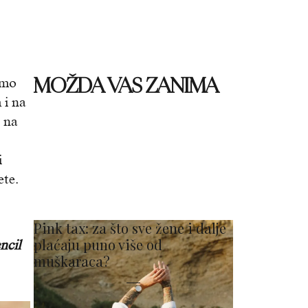
MOŽDA VAS ZANIMA
emo
 i na
 na
i
ete.
Pink tax: za što sve žene i dalje
plaćaju puno više od
ncil
muškaraca?