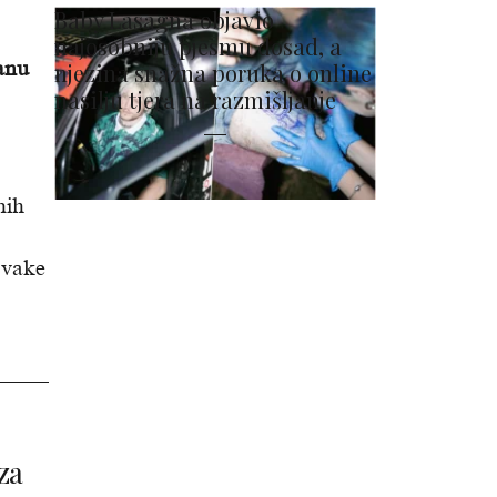
Baby Lasagna objavio
najosobniju pjesmu dosad, a
anu
njezina snažna poruka o online
nasilju tjera na razmišljanje
nih
svake
za