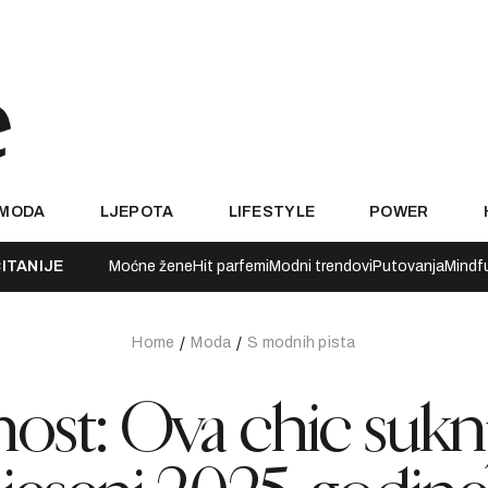
MODA
LJEPOTA
LIFESTYLE
POWER
ITANIJE
Moćne žene
Hit parfemi
Modni trendovi
Putovanja
Mindf
Home
Moda
S modnih pista
ost: Ova chic sukn