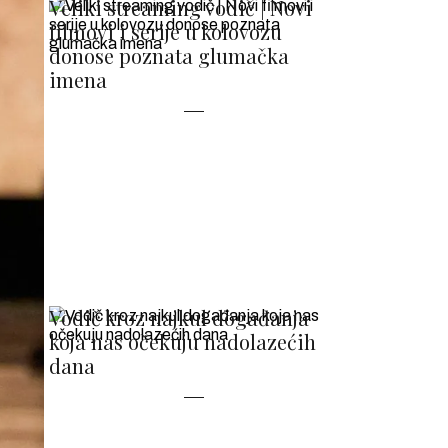
Veliki streaming vodič | Novi
filmovi i serije u kolovozu
donose poznata glumačka
imena
Vodič kroz najkul događanja
koja nas očekuju nadolazećih
dana