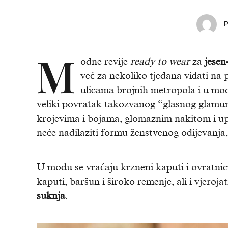
M
odne revije
ready to wear
za
jesen
već za nekoliko tjedana viđati na 
ulicama brojnih metropola i u m
veliki povratak takozvanog “glasnog glamur
krojevima i bojama, glomaznim nakitom i u
neće nadilaziti formu ženstvenog odijevanja, v
U modu se vraćaju krzneni kaputi i ovratnici
kaputi, baršun i široko remenje, ali i vjero
suknja
.