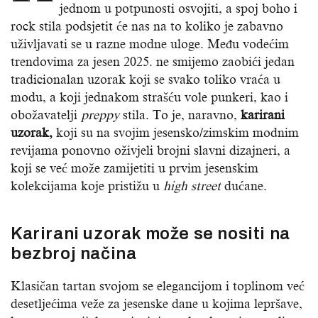
jednom u potpunosti osvojiti, a spoj boho i
rock stila podsjetit će nas na to koliko je zabavno
uživljavati se u razne modne uloge. Među vodećim
trendovima za jesen 2025. ne smijemo zaobići jedan
tradicionalan uzorak koji se svako toliko vraća u
modu, a koji jednakom strašću vole punkeri, kao i
obožavatelji
preppy
stila. To je, naravno,
karirani
uzorak,
koji su na svojim jesensko/zimskim modnim
revijama ponovno oživjeli brojni slavni dizajneri, a
koji se već može zamijetiti u prvim jesenskim
kolekcijama koje pristižu u
high street
dućane.
Karirani uzorak može se nositi na
bezbroj načina
Klasičan tartan svojom se elegancijom i toplinom već
desetljećima veže za jesenske dane u kojima lepršave,