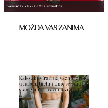
Valentino F25<br />FOTO: Launchmetrics
MOŽDA VAS ZANIMA
Kako aktivirati najvažniji živac
u našem tijelu i time se vratiti u
stanje mira i ravnoteže