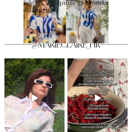
žele svi, a potpisuje ga hrvatska
dizajnerica
@MARIECLAIRE_HR