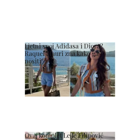
Ljetni spoj Adidasa i Diora?
Raquel Mauri zna kako ga
nositi
Ovaj komplet Lejle Filipović