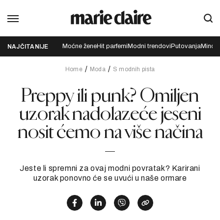
Moćne žene
Hit parfemi
Modni trendovi
Putovanja
Mindfu
NAJČITANIJE
Home
Moda
S modnih pista
Preppy ili punk? Omiljen
uzorak nadolazeće jeseni
nosit ćemo na više načina
Jeste li spremni za ovaj modni povratak? Karirani
uzorak ponovno će se uvući u naše ormare