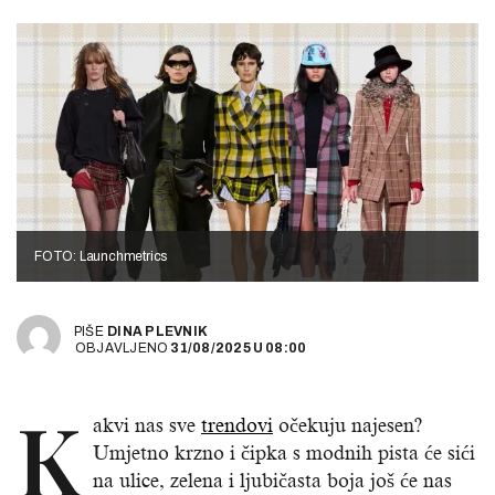
FOTO: Launchmetrics
PIŠE
DINA PLEVNIK
OBJAVLJENO
31/08/2025
U
08:00
K
akvi nas sve
trendovi
očekuju najesen?
Umjetno krzno i čipka s modnih pista će sići
na ulice, zelena i ljubičasta boja još će nas