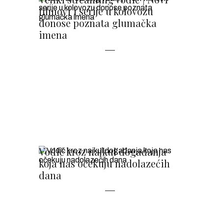
filmovi i serije u kolovozu
donose poznata glumačka
imena
Vodič kroz najkul događanja
koja nas očekuju nadolazećih
dana