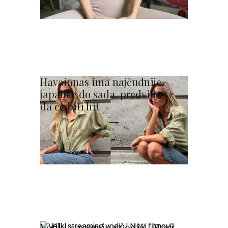
Havaianas ima najčudnije
japanke do sada, predviđa se
da će biti hit
Veliki streaming vodič | Novi