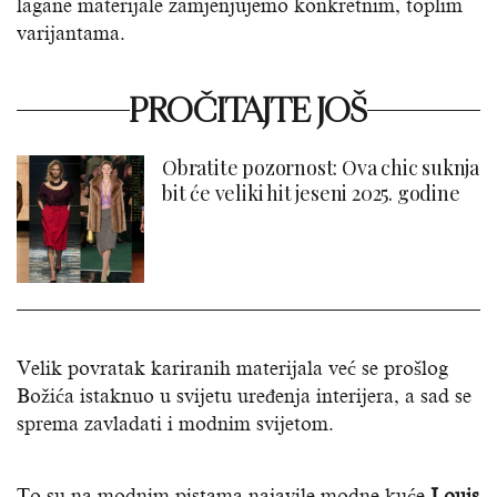
lagane materijale zamjenjujemo konkretnim, toplim
varijantama.
PROČITAJTE JOŠ
Obratite pozornost: Ova chic suknja
bit će veliki hit jeseni 2025. godine
Velik povratak kariranih materijala već se prošlog
Božića istaknuo u svijetu uređenja interijera, a sad se
sprema zavladati i modnim svijetom.
To su na modnim pistama najavile modne kuće
Louis