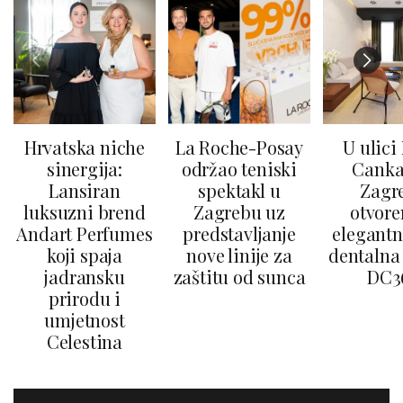
Hrvatska niche
La Roche-Posay
U ulici
sinergija:
održao teniski
Canka
Lansiran
spektakl u
Zagr
luksuzni brend
Zagrebu uz
otvore
Andart Perfumes
predstavljanje
elegantn
koji spaja
nove linije za
dentalna 
jadransku
zaštitu od sunca
DC3
prirodu i
umjetnost
Celestina