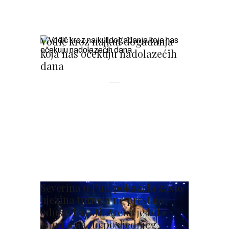
Vodič kroz najkul događanja
koja nas očekuju nadolazećih
dana
Severina u Puli pokazala zašto
njezina turneja ne prestaje
oduševljavati: Arena je bila
ispunjena do posljednjeg