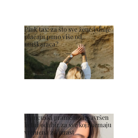
Pink tax: za što sve žene i dalje
plaćaju puno više od
muškaraca?
Francuski pramenovi: savršen
ljetni odabir za sve koji nemaju
vremena za izrast