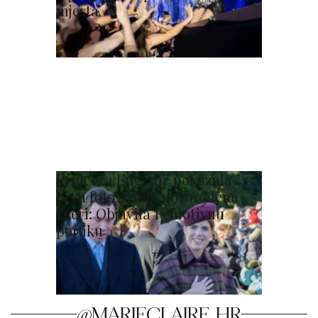
mjesta
Princeza Eugenie pokazala
prvu fotografiju novorođene
kćeri: Objavila i emotivnu
poruku
@MARIECLAIRE_HR