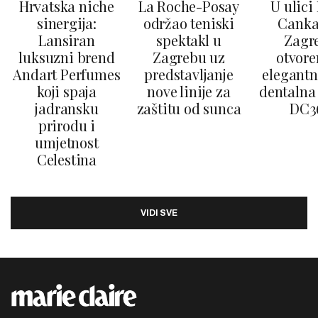
Hrvatska niche
La Roche-Posay
U ulici
sinergija:
održao teniski
Canka
Lansiran
spektakl u
Zagr
luksuzni brend
Zagrebu uz
otvore
Andart Perfumes
predstavljanje
elegantn
koji spaja
nove linije za
dentalna 
jadransku
zaštitu od sunca
DC3
prirodu i
umjetnost
Celestina
VIDI SVE