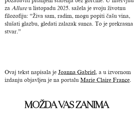
pozabaviti pitanjem starenja bez gorčine. U intervjuu
za
Allure
u listopadu 2025. sažela je svoju životnu
filozofiju: “Živa sam, radim, mogu popiti čašu vina,
slušati glazbu, gledati zalazak sunca. To je prekrasna
stvar.”
Ovaj tekst napisala je
Joanna Gabriel
, a u izvornom
izdanju objavljen je na portalu
Marie Claire France
.
MOŽDA VAS ZANIMA