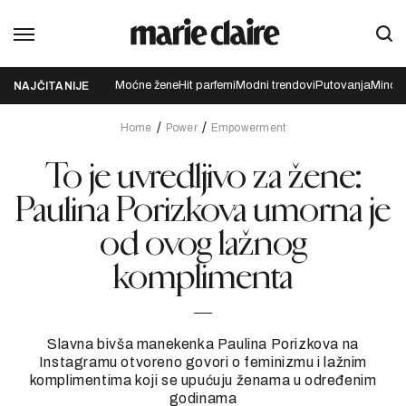
Moćne žene
Hit parfemi
Modni trendovi
Putovanja
Mindfu
NAJČITANIJE
Home
Power
Empowerment
To je uvredljivo za žene:
Paulina Porizkova umorna je
od ovog lažnog
komplimenta
Slavna bivša manekenka Paulina Porizkova na
Instagramu otvoreno govori o feminizmu i lažnim
komplimentima koji se upućuju ženama u određenim
godinama