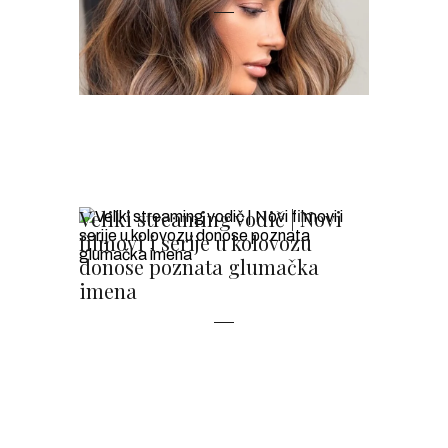
Veliki streaming vodič | Novi
filmovi i serije u kolovozu
donose poznata glumačka
imena