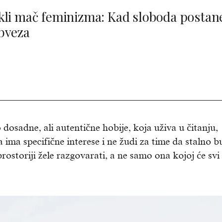
kli mač feminizma: Kad sloboda postan
bveza
osadne, ali autentične hobije, koja uživa u čitanju,
 ima specifične interese i ne žudi za time da stalno b
ostoriji žele razgovarati, a ne samo ona kojoj će svi