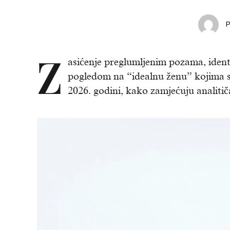
Z
asićenje preglumljenim pozama, iden
pogledom na “idealnu ženu” kojima s
2026. godini, kako zamjećuju analitič