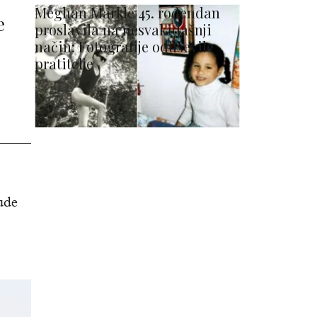
Meghan Markle 45. rođendan
e
proslavila na nesvakidašnji
način: Fotografije oduševile
pratitelje
ude