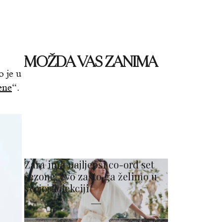
MOŽDA VAS ZANIMA
 je u
ene
“.
Zara ima najljepši co-ord set
sezone, evo zašto ga želimo u
svojoj kolekciji