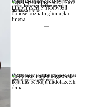
Veliki streaming vodič | Novi
filmovi i serije u kolovozu
donose poznata glumačka
imena
Vodič kroz najkul događanja
koja nas očekuju nadolazećih
dana