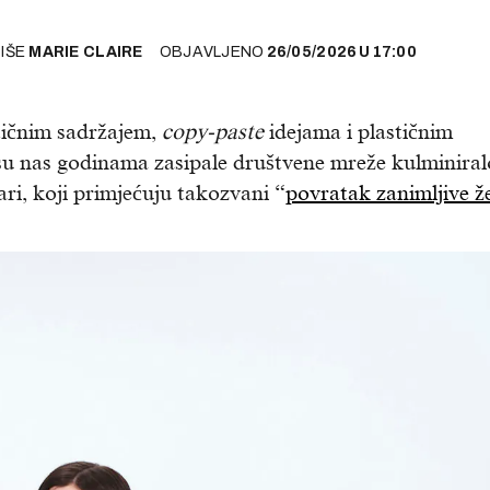
PIŠE
MARIE CLAIRE
OBJAVLJENO
26/05/2026
U
17:00
tičnim sadržajem,
copy-paste
idejama i plastičnim
u nas godinama zasipale društvene mreže kulminiralo
ari, koji primjećuju takozvani “
povratak zanimljive ž