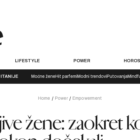
LIFESTYLE
POWER
HORO
ITANIJE
Moćne žene
Hit parfemi
Modni trendovi
Putovanja
Mindf
Home
Power
Empowerment
ive žene: zaokret ko