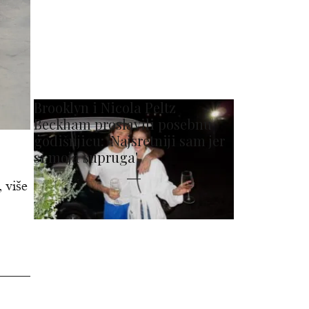
Brooklyn i Nicola Peltz
Beckham proslavili posebnu
godišnjicu: 'Najsretniji sam jer
si moja supruga'
 više