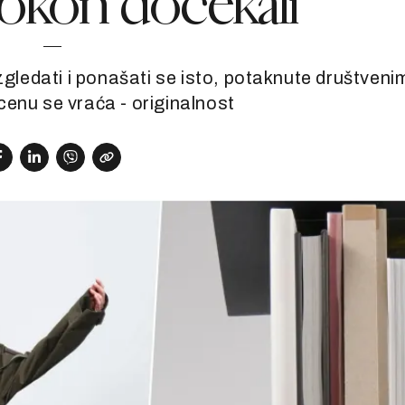
okon dočekali
zgledati i ponašati se isto, potaknute društveni
enu se vraća - originalnost