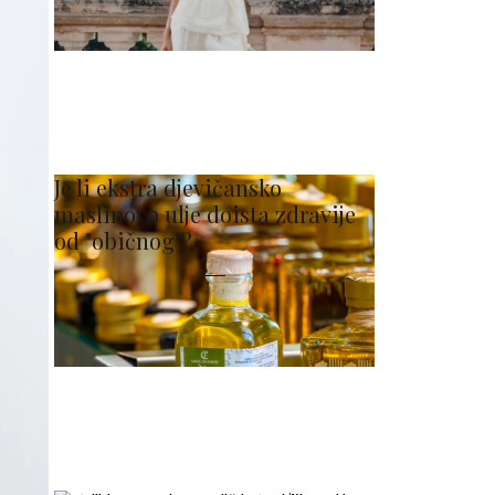
Je li ekstra djevičansko
maslinovo ulje doista zdravije
od "običnog"?