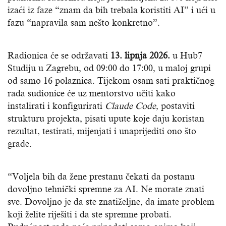
izaći iz faze “znam da bih trebala koristiti AI” i ući u
fazu “napravila sam nešto konkretno”.
Radionica će se održavati
13. lipnja 2026.
u Hub7
Studiju u Zagrebu, od 09:00 do 17:00, u maloj grupi
od samo 16 polaznica. Tijekom osam sati praktičnog
rada sudionice će uz mentorstvo učiti kako
instalirati i konfigurirati
Claude Code,
postaviti
strukturu projekta, pisati upute koje daju koristan
rezultat, testirati, mijenjati i unaprijediti ono što
grade.
“Voljela bih da žene prestanu čekati da postanu
dovoljno tehnički spremne za AI. Ne morate znati
sve. Dovoljno je da ste znatiželjne, da imate problem
koji želite riješiti i da ste spremne probati.