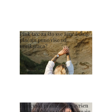
Pink tax: za što sve žene i dalje
plaćaju puno više od
muškaraca?
Francuski pramenovi: savršen
ljetni odabir za sve koji nemaju