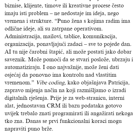
biznise, klijente, timove ili kreativne procese često
imaju isti problem – ne nedostaje im ideja, nego
vremena i strukture. “Puno žena s kojima radim ima
odlične ideje, ali su zatrpane operativom.
Administracija, mailovi, tablice, komunikacija,
organizacija, ponavljajući zadaci – sve to pojede dan.
AI tu nije čarobni štapić, ali može postati jako dobar
saveznik. Može pomoći da se stvari poslože, ubrzaju i
automatiziraju. I ono najvažnije, može ženi dati
osjećaj da ponovno ima kontrolu nad vlastitim
vremenom.”
Vibe coding,
kako objašnjava Patricija,
zapravo mijenja način na koji razmišljamo o izradi
digitalnih rješenja. Prije je za web-stranicu, interni
alat, jednostavan CRM ili bazu podataka gotovo
uvijek trebalo znati programirati ili angažirati nekoga
tko zna. Danas se prvi funkcionalni koraci mogu
napraviti puno brže.