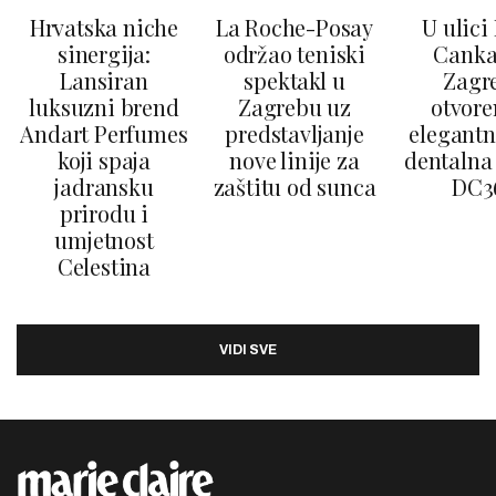
Hrvatska niche
La Roche-Posay
U ulici
sinergija:
održao teniski
Canka
Lansiran
spektakl u
Zagr
luksuzni brend
Zagrebu uz
otvore
Andart Perfumes
predstavljanje
elegantn
koji spaja
nove linije za
dentalna 
jadransku
zaštitu od sunca
DC3
prirodu i
umjetnost
Celestina
VIDI SVE