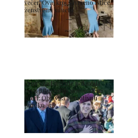
večer: Ovaj kroj savršeno ističe
ženstvenu siluetu
Princeza Eugenie pokazala
prvu fotografiju novorođene
kćeri: Objavila i emotivnu
poruku