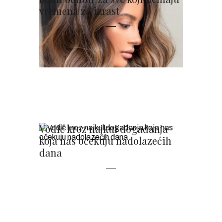
vremena za izrast
Vodič kroz najkul događanja
koja nas očekuju nadolazećih
dana