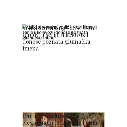
Veliki streaming vodič | Novi
filmovi i serije u kolovozu
donose poznata glumačka
imena
Danijela Martinović u
elegantnom izdanju za ljetnu