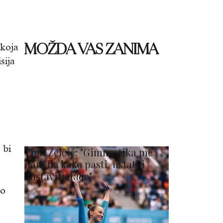
MOŽDA VAS ZANIMA
koja
sija
 bi
Tina Zelčić: "Gimnastika me
naučila kako pasti, ustati i
nastaviti dalje"
no