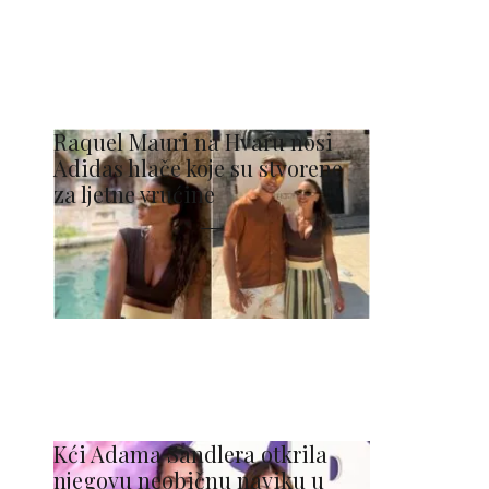
Raquel Mauri na Hvaru nosi
Adidas hlače koje su stvorene
za ljetne vrućine
Kći Adama Sandlera otkrila
njegovu neobičnu naviku u