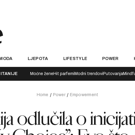
MODA
LJEPOTA
LIFESTYLE
POWER
ITANIJE
Moćne žene
Hit parfemi
Modni trendovi
Putovanja
Mindf
Home
Power
Empowerment
 odlučila o inicijati