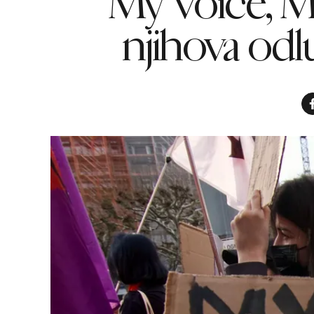
“My Voice, M
njihova odl