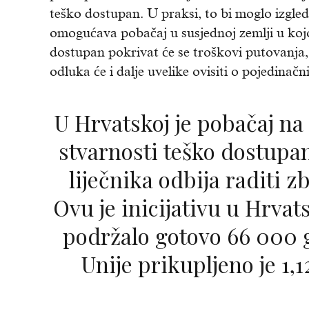
teško dostupan. U praksi, to bi moglo izgledat
omogućava pobačaj u susjednoj zemlji u kojo
dostupan pokrivat će se troškovi putovanja, 
odluka će i dalje uvelike ovisiti o pojedina
U Hrvatskoj je pobačaj na zahtjev legalan, ali u
stvarnosti teško dostupan
liječnika odbija raditi z
Ovu je inicijativu u Hrva
podržalo gotovo 66 000 g
Unije prikupljeno je 1,