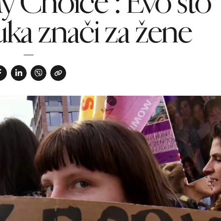
y Choice”: Evo što
uka znači za žene