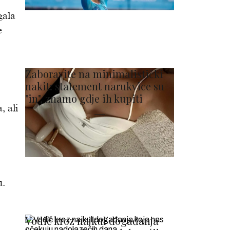
gala
e
Zaboravite na minimalistički
nakit: statement narukvice su
"in", znamo gdje ih kupiti
, ali
u.
Vodič kroz najkul događanja