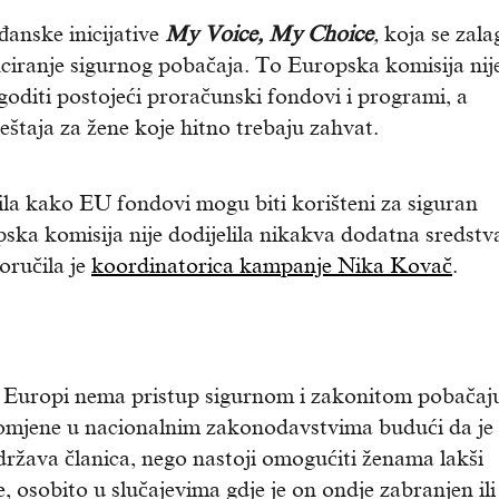
ađanske inicijative
My Voice, My Choice
,
koja se zala
ciranje sigurnog pobačaja. To Europska komisija nij
ilagoditi postojeći proračunski fondovi i programi, a
ještaja za žene koje hitno trebaju zahvat.
nila kako EU fondovi mogu biti korišteni za siguran
ka komisija nije dodijelila nikakva dodatna sredstva
oručila je
koordinatorica kampanje Nika Kovač
.
 u Europi nema pristup sigurnom i zakonitom pobačaj
romjene u nacionalnim zakonodavstvima budući da je
država članica, nego nastoji omogućiti ženama lakši
, osobito u slučajevima gdje je on ondje zabranjen ili