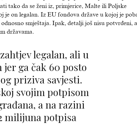
i tako da se ženi iz, primjerice, Malte ili Poljske
j je on legalan. Iz EU fondova države u kojoj je pob
odnosno smještaja. Ipak, detalji još nisu potvrđeni, 
čnim državama.
 jer ga čak 60 posto
bog priziva savjesti.
tskoj svojim potpisom
rađana, a na razini
12 milijuna potpisa