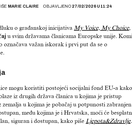
PIŠE
MARIE CLAIRE
OBJAVLJENO
27/02/2026
U
11:24
dluku o građanskoj inicijativa
My Voice, My Choice
,
čaj
u svim državama članicama Europske unije. Komi
što označava važan iskorak i prvi put da se o
e.
ja
ice mogu koristiti postojeći socijalni fond EU-a kako
aze iz drugih država članica u kojima je pristup
z zemalja u kojima je pobačaj u potpunosti zabranjen
 dostupan, među kojima je i Hrvatska, moći će besplat
alan, siguran i dostupan, kako piše
Ljepota&Zdravlje
.