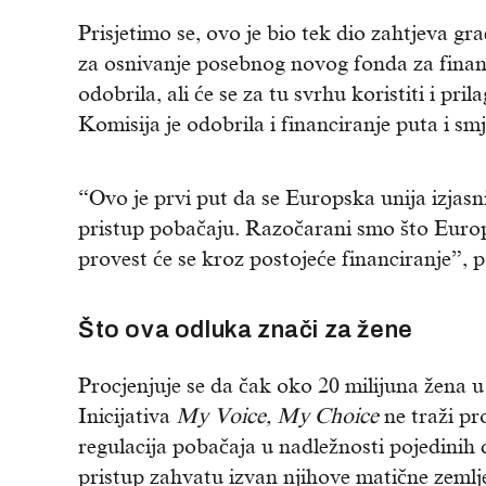
Prisjetimo se, ovo je bio tek dio zahtjeva gr
za osnivanje posebnog novog fonda za finan
odobrila, ali će se za tu svrhu koristiti i pr
Komisija je odobrila i financiranje puta i sm
“Ovo je prvi put da se Europska unija izjas
pristup pobačaju. Razočarani smo što Europs
provest će se kroz postojeće financiranje”, p
Što ova odluka znači za žene
Procjenjuje se da čak oko 20 milijuna žena
Inicijativa
My Voice, My Choice
ne traži p
regulacija pobačaja u nadležnosti pojedinih 
pristup zahvatu izvan njihove matične zemlje