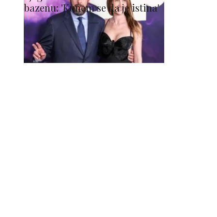
bazenu: 'Kunem se da je istina'