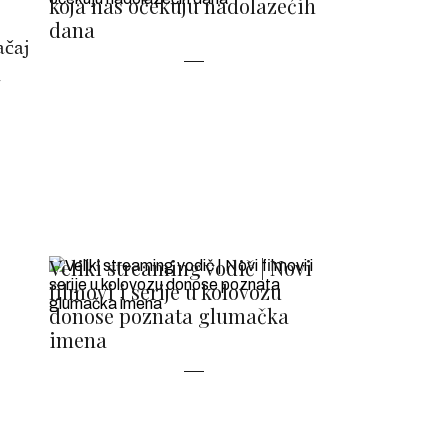
koja nas očekuju nadolazećih
dana
ačaj
a
Veliki streaming vodič | Novi
filmovi i serije u kolovozu
donose poznata glumačka
imena