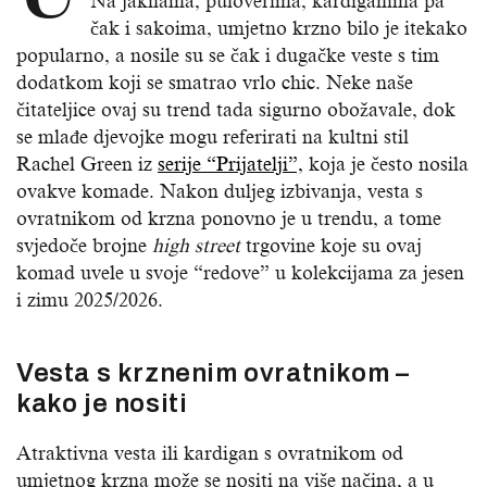
Na jaknama, puloverima, kardiganima pa
čak i sakoima, umjetno krzno bilo je itekako
popularno, a nosile su se čak i dugačke veste s tim
dodatkom koji se smatrao vrlo chic. Neke naše
čitateljice ovaj su trend tada sigurno obožavale, dok
se mlađe djevojke mogu referirati na kultni stil
Rachel Green iz
serije “Prijatelji”,
koja je često nosila
ovakve komade. Nakon duljeg izbivanja, vesta s
ovratnikom od krzna ponovno je u trendu, a tome
svjedoče brojne
high street
trgovine koje su ovaj
komad uvele u svoje “redove” u kolekcijama za jesen
i zimu 2025/2026.
Vesta s krznenim ovratnikom –
kako je nositi
Atraktivna vesta ili kardigan s ovratnikom od
umjetnog krzna može se nositi na više načina, a u