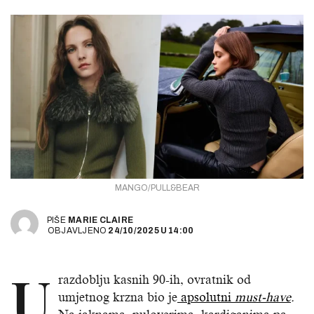
MANGO/PULL&BEAR
PIŠE
MARIE CLAIRE
OBJAVLJENO
24/10/2025
U
14:00
U
razdoblju kasnih 90-ih, ovratnik od
umjetnog krzna bio je
apsolutni
must-have
.