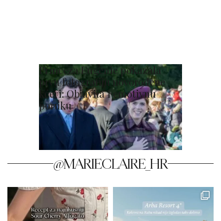
Princeza Eugenie pokazala
prvu fotografiju novorođene
kćeri: Objavila i emotivnu
poruku
@MARIECLAIRE_HR