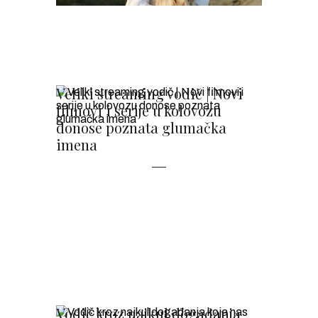
Veliki streaming vodič | Novi
filmovi i serije u kolovozu
donose poznata glumačka
imena
Vodič kroz najkul događanja