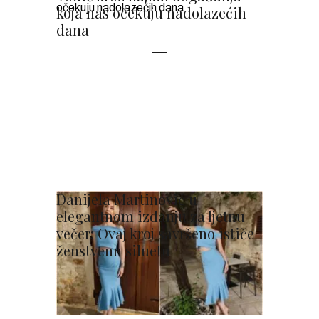
koja nas očekuju nadolazećih
dana
Danijela Martinović u
elegantnom izdanju za ljetnu
večer: Ovaj kroj savršeno ističe
ženstvenu siluetu