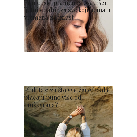
Francuski pramenovi: savršen
ljetni odabir za sve koji nemaju
vremena za izrast
Pink tax: za što sve žene i dalje
plaćaju puno više od
muškaraca?