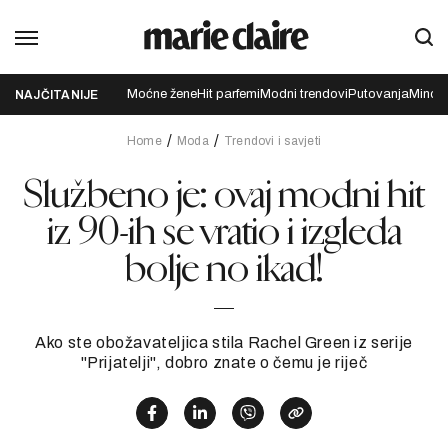
Moćne žene
Hit parfemi
Modni trendovi
Putovanja
Mindfu
NAJČITANIJE
Home
Moda
Trendovi i savjeti
Službeno je: ovaj modni hit
iz 90-ih se vratio i izgleda
bolje no ikad!
Ako ste obožavateljica stila Rachel Green iz serije
"Prijatelji", dobro znate o čemu je riječ