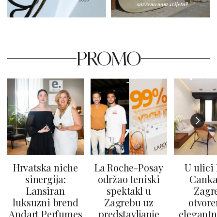
PROMO
Hrvatska niche
La Roche-Posay
U ulici
sinergija:
održao teniski
Canka
Lansiran
spektakl u
Zagr
luksuzni brend
Zagrebu uz
otvore
Andart Perfumes
predstavljanje
elegantn