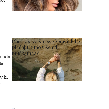
do,
e
Pink tax: za što sve žene i dalje
plaćaju puno više od
muškaraca?
omada
la
vaki
m.