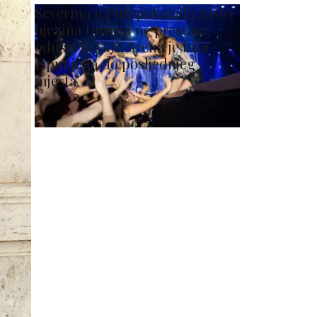
Severina u Puli pokazala zašto
njezina turneja ne prestaje
oduševljavati: Arena je bila
ispunjena do posljednjeg
mjesta