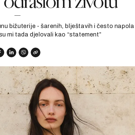
“odraslom životu”
 bižuterije - šarenih, blještavih i često napola
su mi tada djelovali kao “statement”