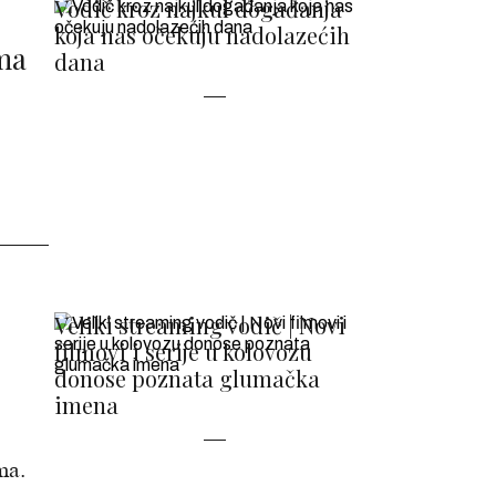
Vodič kroz najkul događanja
koja nas očekuju nadolazećih
ama
dana
Veliki streaming vodič | Novi
filmovi i serije u kolovozu
donose poznata glumačka
imena
ma.