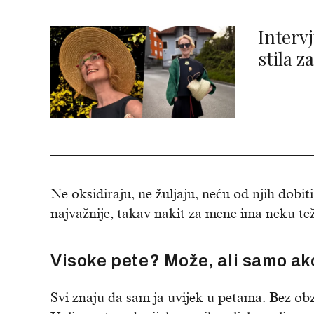
Interv
stila z
Ne oksidiraju, ne žuljaju, neću od njih dobiti 
najvažnije, takav nakit za mene ima neku tež
Visoke pete? Može, ali samo a
Svi znaju da sam ja uvijek u petama. Bez ob