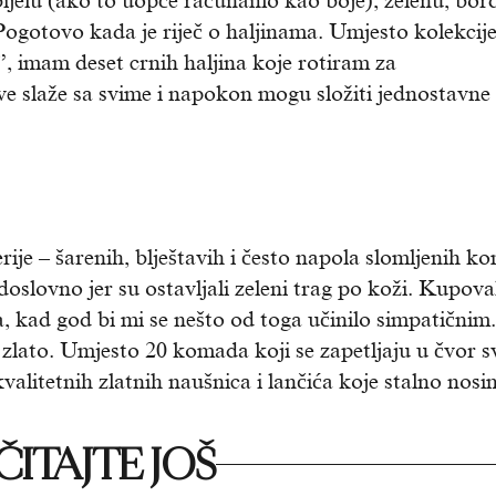
bijelu (ako to uopće računamo kao boje), zelenu, bor
Pogotovo kada je riječ o haljinama. Umjesto kolekcij
, imam deset crnih haljina koje rotiram za
 sve slaže sa svime i napokon mogu složiti jednostavne
ije – šarenih, blještavih i često napola slomljenih k
doslovno jer su ostavljali zeleni trag po koži. Kupova
, kad god bi mi se nešto od toga učinilo simpatičnim.
zlato. Umjesto 20 komada koji se zapetljaju u čvor s
alitetnih zlatnih naušnica i lančića koje stalno nosi
ITAJTE JOŠ