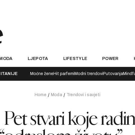
MODA
LJEPOTA
LIFESTYLE
POWER
ITANIJE
Moćne žene
Hit parfemi
Modni trendovi
Putovanja
Mindf
Home
Moda
Trendovi i savjeti
: Pet stvari koje rad