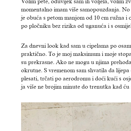
Volim pete, oduvijek sam ih voljela, volim 
momentalno imam više samopouzdanja. No i 
je obuća s petom manjom od 10 cm ružna i 
po pločniku bez rizika od uganuća i s osmij
Za dnevni look kad sam u cipelama po osam s
praktično. To je moj maksimum i moje stopa
su prekrasne. Ako ne mogu u njima prehodat
okrutne. S vremenom sam shvatila da lijepa 
plesati, trčati po aerodromu i doći kući s os
ja više ne brojim minute do trenutka kad ću s