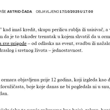
PIŠE
ASTRID ČADA
OBJAVLJENO
17/10/2025
U
17:00
” kad imaš kredit, skupu perilicu rublja ili usisivač, a
m da je to također trenutak u kojem shvatiš da u or
a sve prigode
– od odlaska na event, svadbu ili nažalo
raslog i sretnog života – jednostavnost.
 ormara objavljenu prije 12 godina, koji izgleda kao 
tloružičasta, boje koje danas ne bi pogledala ni u snu
dan.