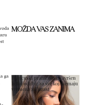
MOŽDA VAS ZANIMA
 voda
maru
st
da ga
Francuski pramenovi: savršen
,
ljetni odabir za sve koji nemaju
vremena za izrast