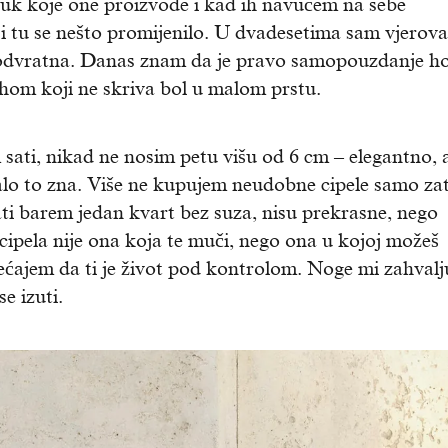
zvuk koje one proizvode i kad ih navučem na sebe
tu se nešto promijenilo. U dvadesetima sam vjerova
odvratna. Danas znam da je pravo samopouzdanje ho
ehom koji ne skriva bol u malom prstu.
ati, nikad ne nosim petu višu od 6 cm – elegantno, a
lo to zna. Više ne kupujem neudobne cipele samo zat
i barem jedan kvart bez suza, nisu prekrasne, nego
cipela nije ona koja te muči, nego ona u kojoj možeš
jećajem da ti je život pod kontrolom. Noge mi zahvalj
e izuti.