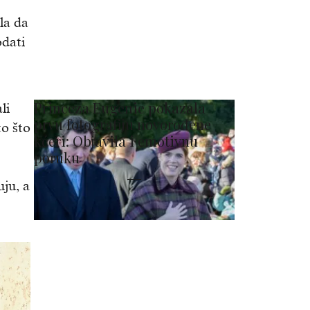
la da
dati
Princeza Eugenie pokazala
li
prvu fotografiju novorođene
o što
kćeri: Objavila i emotivnu
poruku
uju, a