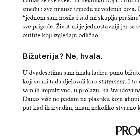
Danas se sve svelo na nekoliko boja: crnu i 
smeđu i sve nijanse između navedenih boja. 
“jednom sam nosila i sad mi skuplja prašinu”
sve prigode. Život mi je jednostavniji jer se
outfite koji izgledaju odlično.
Bižuterija? Ne, hvala.
U dvadesetima sam imala ladicu punu bižuter
koji su mi tada djelovali kao
statement.
I to 
sam ih impulzivno, u prolazu, na štandovima
Danas više ne padam na plastiku koja glumi 
put kad ih izvadim, imam nekoliko stvarno kv
PROČ