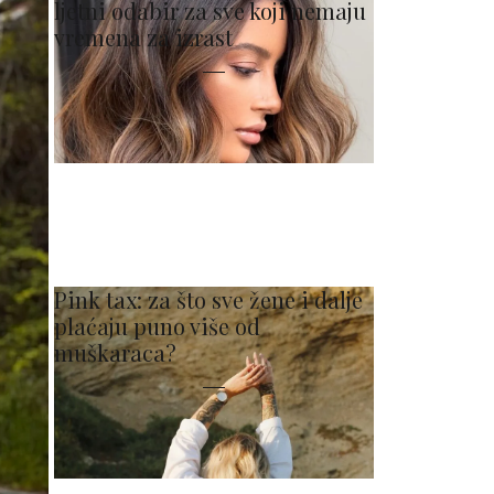
ljetni odabir za sve koji nemaju
vremena za izrast
Pink tax: za što sve žene i dalje
plaćaju puno više od
muškaraca?