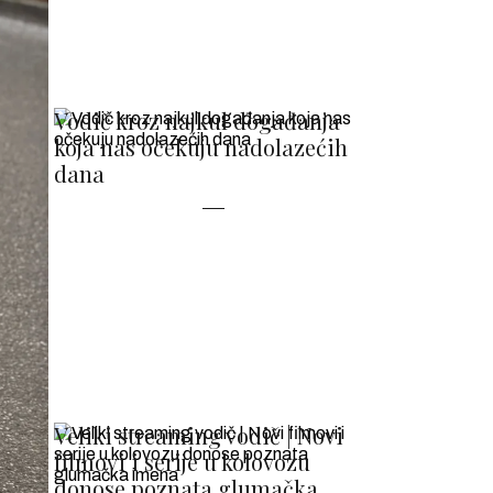
Vodič kroz najkul događanja
koja nas očekuju nadolazećih
dana
Veliki streaming vodič | Novi
filmovi i serije u kolovozu
donose poznata glumačka