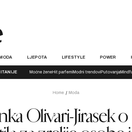
MODA
LJEPOTA
LIFESTYLE
POWER
ITANIJE
Moćne žene
Hit parfemi
Modni trendovi
Putovanja
Mindf
Home
Moda
nka Olivari-Jirasek o