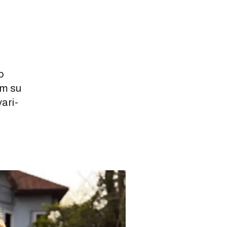
o
om su
ari-