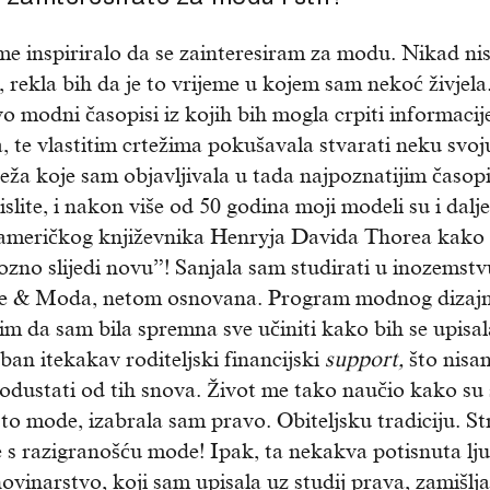
me inspiriralo da se zainteresiram za modu. Nikad n
 rekla bih da je to vrijeme u kojem sam nekoć živjela
 modni časopisi iz kojih bih mogla crpiti informacij
, te vlastitim crtežima pokušavala stvarati neku svoj
ža koje sam objavljivala u tada najpoznatijim časop
slite, i nakon više od 50 godina moji modeli su i dalje
u američkog književnika Henryja Davida Thorea kako 
iozno slijedi novu”! Sanjala sam studirati u inozemstv
tume & Moda, netom osnovana. Program modnog dizajn
vim da sam bila spremna sve učiniti kako bih se upisa
eban itekakav roditeljski financijski
support,
što nisa
odustati od tih snova. Život me tako naučio kako su
to mode, izabrala sam pravo. Obiteljsku tradiciju. S
e s razigranošću mode! Ipak, ta nekakva potisnuta lj
ovinarstvo, koji sam upisala uz studij prava, zamišlja