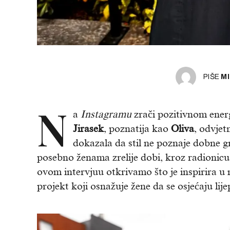
PIŠE
M
N
a
Instagramu
zrači pozitivnom energ
Jirasek
, poznatija kao
Oliva
, odvjet
dokazala da stil ne poznaje dobne gr
posebno ženama zrelije dobi, kroz radionicu k
ovom intervjuu otkrivamo što je inspirira u m
projekt koji osnažuje žene da se osjećaju lij