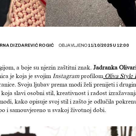
IRNA DIZDAREVIĆ ROGIĆ
OBJAVLJENO
11/10/2025
U
12:00
ijom, a boje su njezin zaštitni znak.
Jadranka Olivar
nica je koja je svojim
Instagram
profilom
Oliva Style 
anice. Svoju ljubav prema modi želi prenijeti i drugi
oja slavi osobni stil, kreativnost i radost izražavanj
odi, kako opisuje svoj stil i zašto je odlučila pokren
epo i samouvjereno u svakoj životnoj dobi.