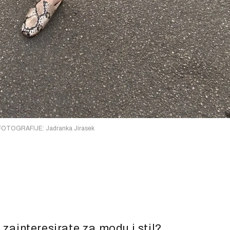
OTOGRAFIJE: Jadranka Jirasek
 zainteresirate za modu i stil?