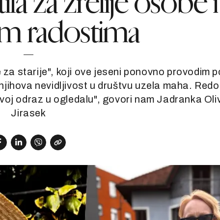
la za zrelije osobe i
m radostima
 za starije", koji ove jeseni ponovno provodim p
 njihova nevidljivost u društvu uzela maha. Red
voj odraz u ogledalu", govori nam Jadranka Oliv
Jirasek