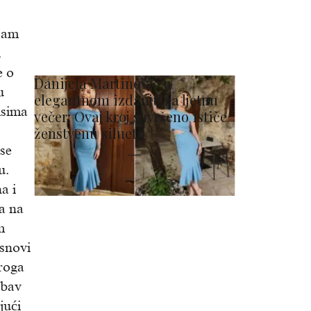
isam
.
e o
Danijela Martinović u
u
elegantnom izdanju za ljetnu
isima
večer: Ovaj kroj savršeno ističe
ženstvenu siluetu
se
u.
a i
la na
m
 snovi
troga
ubav
jući