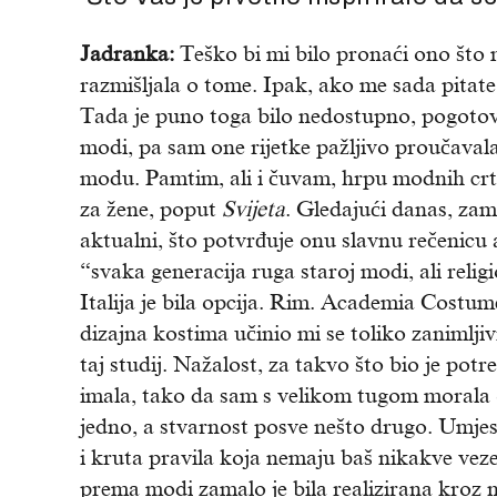
Jadranka:
Teško bi mi bilo pronaći ono što 
razmišljala o tome. Ipak, ako me sada pitate,
Tada je puno toga bilo nedostupno, pogotovo
modi, pa sam one rijetke pažljivo proučavala
modu. Pamtim, ali i čuvam, hrpu modnih crte
za žene, poput
Svijeta
. Gledajući danas, zami
aktualni, što potvrđuje onu slavnu rečenic
“svaka generacija ruga staroj modi, ali relig
Italija je bila opcija. Rim. Academia Cos
dizajna kostima učinio mi se toliko zanimlji
taj studij. Nažalost, za takvo što bio je potr
imala, tako da sam s velikom tugom morala 
jedno, a stvarnost posve nešto drugo. Umjes
i kruta pravila koja nemaju baš nikakve vez
prema modi zamalo je bila realizirana kroz n