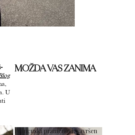
MOŽDA VAS ZANIMA
i-
Blog
ma,
a. U
uti
Francuski pramenovi: savršen