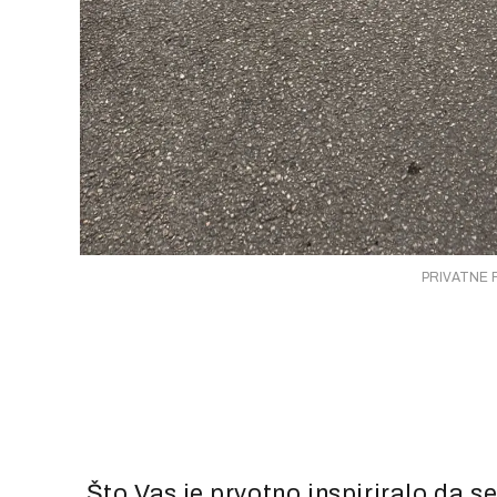
PRIVATNE F
Što Vas je prvotno inspiriralo da se