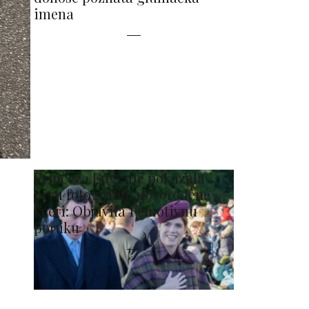
imena
Princeza Eugenie pokazala
prvu fotografiju novorođene
kćeri: Objavila i emotivnu
poruku