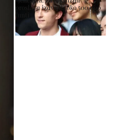
proslavu izdvojili oko 500.000
funti