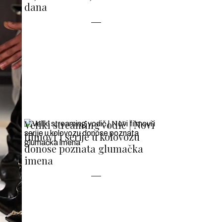
dana
Veliki streaming vodič | Novi
filmovi i serije u kolovozu
donose poznata glumačka
imena