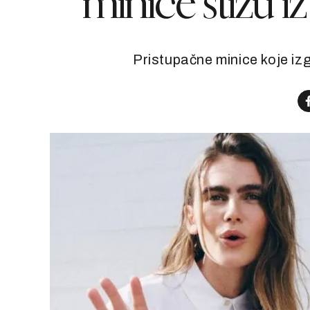
minice stižu iz
Pristupačne minice koje iz