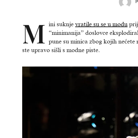
M
ini suknje
vratile su se u modu
prij
“minimanija” doslovce eksplodira
pune su minica zbog kojih nećete m
ste upravo sišli s modne piste.