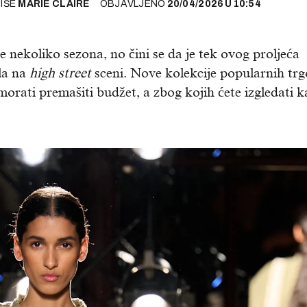
PIŠE
MARIE CLAIRE
OBJAVLJENO
20/04/2026
U
10:54
e nekoliko sezona, no čini se da je tek ovog proljeća
la na
high street
sceni. Nove kolekcije popularnih tr
orati premašiti budžet, a zbog kojih ćete izgledati 