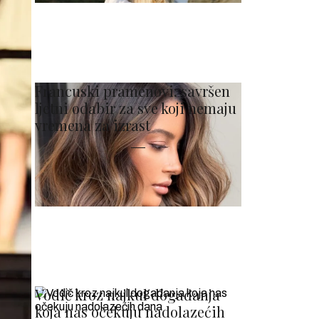
Francuski pramenovi: savršen
ljetni odabir za sve koji nemaju
vremena za izrast
Vodič kroz najkul događanja
koja nas očekuju nadolazećih