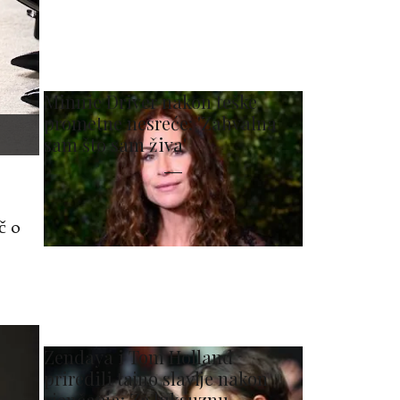
Minnie Driver nakon teške
prometne nesreće: 'Zahvalna
sam što sam živa'
č o
Zendaya i Tom Holland
priredili tajno slavlje nakon
vjenčanja: Za luksuznu