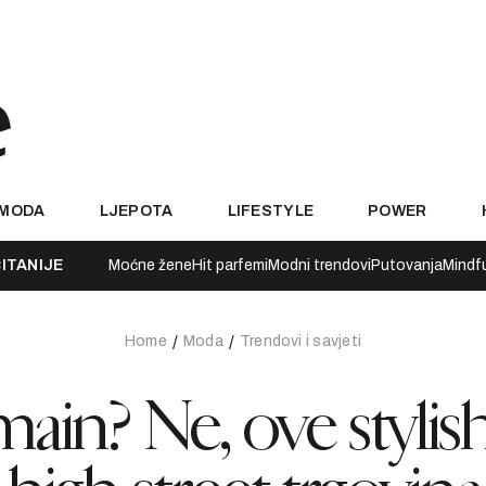
MODA
LJEPOTA
LIFESTYLE
POWER
ITANIJE
Moćne žene
Hit parfemi
Modni trendovi
Putovanja
Mindf
Home
Moda
Trendovi i savjeti
main? Ne, ove stylis