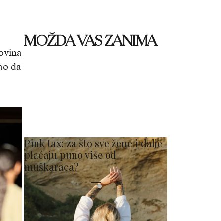
MOŽDA VAS ZANIMA
govina
kao da
Pink tax: za što sve žene i dalje
plaćaju puno više od
muškaraca?