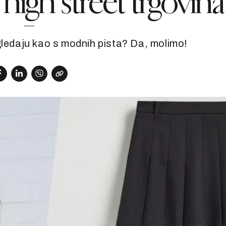
 high street trgovina
gledaju kao s modnih pista? Da, molimo!