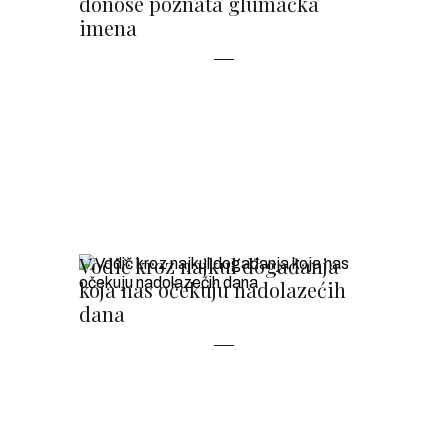
donose poznata glumačka
imena
Vodič kroz najkul događanja
koja nas očekuju nadolazećih
dana