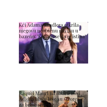
Kći Adama Sandlera otkrila
njegovu neobičnu naviku u
bazenu: 'Kunem se da je istina'
Raquel Mauri na Hvaru nosi
Adidas hlače koje su stvorene
za ljetne vrućine