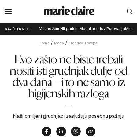
Moćne žene
Hit parfemi
Modni trendovi
Putovanja
Mindfu
NAJČITANIJE
Home
Moda
Trendovi i savjeti
Evo zašto ne biste trebali
nositi isti grudnjak dulje od
dva dana – i to ne samo iz
higijenskih razloga
Naši omiljeni grudnjaci zaslužuju posebnu pažnju