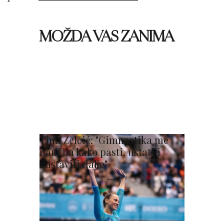
MOŽDA VAS ZANIMA
Tina Zelčić: "Gimnastika me
naučila kako pasti, ustati i
nastaviti dalje"