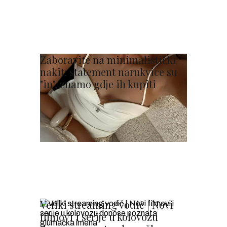
Zaboravite na minimalistički
nakit: statement narukvice su
"in", znamo gdje ih kupiti
Veliki streaming vodič | Novi
filmovi i serije u kolovozu