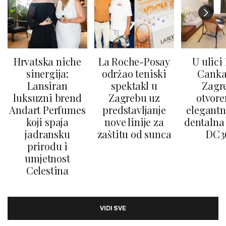
Hrvatska niche
La Roche-Posay
U ulici
sinergija:
održao teniski
Canka
Lansiran
spektakl u
Zagr
luksuzni brend
Zagrebu uz
otvore
Andart Perfumes
predstavljanje
elegantn
koji spaja
nove linije za
dentalna 
jadransku
zaštitu od sunca
DC3
prirodu i
umjetnost
Celestina
VIDI SVE