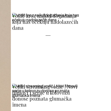
Vodič kroz najkul događanja
koja nas očekuju nadolazećih
dana
Veliki streaming vodič | Novi
filmovi i serije u kolovozu
donose poznata glumačka
imena