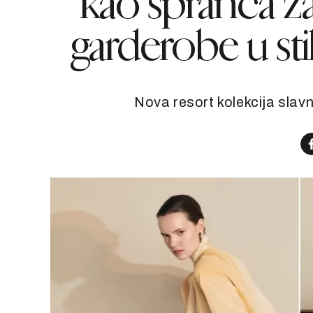
kao špranca za
garderobe u sti
Nova resort kolekcija slav