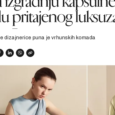
 izgradnju kapsuln
lu pritajenog luksuz
ne dizajnerice puna je vrhunskih komada