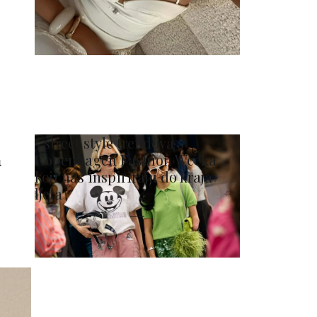
5 street style trendova s
Copenhagen Fashion Weeka
u
koji nas inspiriraju do kraja
ljeta