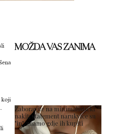
MOŽDA VAS ZANIMA
li
ršena
 koji
.
Zaboravite na minimalistički
nakit: statement narukvice su
"in", znamo gdje ih kupiti
li