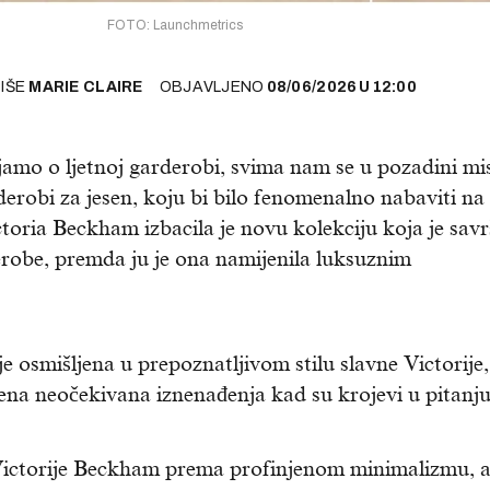
FOTO: Launchmetrics
PIŠE
MARIE CLAIRE
OBJAVLJENO
08/06/2026
U
12:00
amo o ljetnoj garderobi, svima nam se u pozadini mis
derobi za jesen, koju bi bilo fenomenalno nabaviti na
ctoria Beckham izbacila je novu kolekciju koja je sav
derobe, premda ju je ona namijenila luksuznim
je osmišljena u prepoznatljivom stilu slavne Victorije,
na neočekivana iznenađenja kad su krojevi u pitanju
 Victorije Beckham prema profinjenom minimalizmu, a