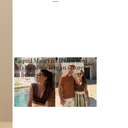
Raquel Mauri na Hvaru nosi
Adidas hlače koje su stvorene
za ljetne vrućine