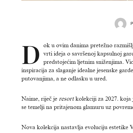
D
ok u ovim danima pretežno razmišlj
vrti ideja o savršenoj kapsulnoj gar
predstojećim ljetnim sniženjima. Vi
inspiracija za slaganje idealne jesenske gar
putovanjima, a ne odlasku u ured.
Naime, riječ je
resort
kolekciji za 2027. koja 
se temelji na pritajenom glamuru uz povreme
Nova kolekcija nastavlja evoluciju estetike