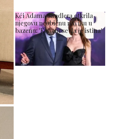
Kći Adama Sandlera otkrila
njegovu neobičnu naviku u
bazenu: 'Kunem se da je istina'