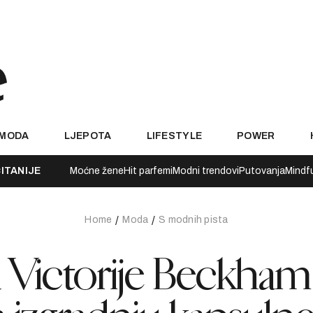
MODA
LJEPOTA
LIFESTYLE
POWER
ITANIJE
Moćne žene
Hit parfemi
Modni trendovi
Putovanja
Mindf
Home
Moda
S modnih pista
a Victorije Beckham