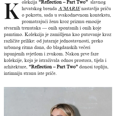
K
olekcija
“Reflection – Part Two”
slavnog
hrvatskog brenda
A’MARIE
nastavlja priču
o pokretu, sada u svakodnevnom kontekstu,
promatrajući ženu kroz prizmu emocije
stvarnih trenutaka — onih spontanih i onih koje
pamtimo. Kolekcija je zamišljena kao putovanje kroz
različite prilike: od jutarnje jednostavnosti, preko
urbanog ritma dana, do blagdanskih večeri
ispunjenih svjetlom i zvukom. Nakon prve faze
kolekcije, koja je istraživala odnos prostora, tijela i
arhitekture,
“Reflection – Part Two”
donosi topliju,
intimniju stranu iste priče.