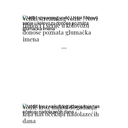
Veliki streaming vodič | Novi
filmovi i serije u kolovozu
donose poznata glumačka
imena
Vodič kroz najkul događanja
koja nas očekuju nadolazećih
dana