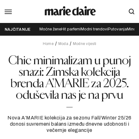
Moćne žene
Hit parfemi
Modni trendovi
Putovanja
Mindfu
NAJČITANIJE
Home
Moda
Modne vijesti
Chic minimalizam u punoj
snazi: Zimska kolekcija
brenda A’MARIE za 2025.
oduševila nas je na prvu
Nova A’MARIE kolekcija za sezonu Fall/Winter 25/26
donosi suvremeni balans između dnevne udobnosti i
večernje elegancije