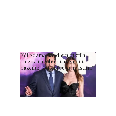
Kći Adama Sandlera otkrila
njegovu neobičnu naviku u
bazenu: 'Kunem se da je istina'