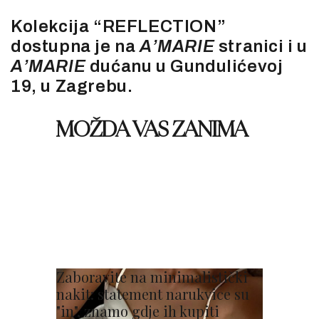
Kolekcija “REFLECTION”
dostupna je na
A’MARIE
stranici i u
A’MARIE
dućanu u Gundulićevoj
19, u Zagrebu.
MOŽDA VAS ZANIMA
Zaboravite na minimalistički
nakit: statement narukvice su
"in", znamo gdje ih kupiti