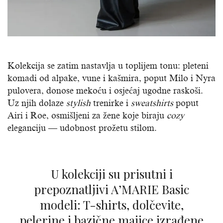
Kolekcija se zatim nastavlja u toplijem tonu: pleteni
komadi od alpake, vune i kašmira, poput Milo i Nyra
pulovera, donose mekoću i osjećaj ugodne raskoši.
Uz njih dolaze
stylish
trenirke i
sweatshirts
poput
Airi i Roe, osmišljeni za žene koje biraju
cozy
eleganciju — udobnost prožetu stilom.
U kolekciji su prisutni i
prepoznatljivi A’MARIE Basic
modeli: T-shirts, dolčevite,
pelerine i bazične majice izrađene