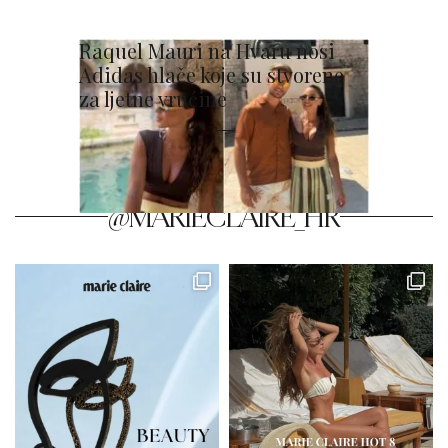
Raquel Mauri na Hvaru nosi
Adidas hlače koje su stvorene
za ljetne vrućine
@MARIECLAIRE_HR