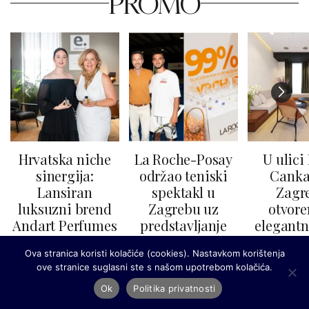
PROMO
Hrvatska niche
La Roche-Posay
U ulici
sinergija:
održao teniski
Canka
Lansiran
spektakl u
Zagr
luksuzni brend
Zagrebu uz
otvore
Andart Perfumes
predstavljanje
elegantn
koji spaja
nove linije za
dentalna 
Ova stranica koristi kolačiće (cookies). Nastavkom korištenja
jadransku
zaštitu od sunca
DC3
ove stranice suglasni ste s našom upotrebom kolačića.
prirodu i
umjetnost
Ok
Politika privatnosti
Celestina