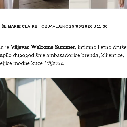
PIŠE
MARIE CLAIRE
OBJAVLJENO
25/06/2026
U
11:00
an je
Viljevac Welcome Summer
, intimno ljetno druže
upilo dugogodišnje ambasadorice brenda, klijentice,
jateljice modne kuće
Viljevac.