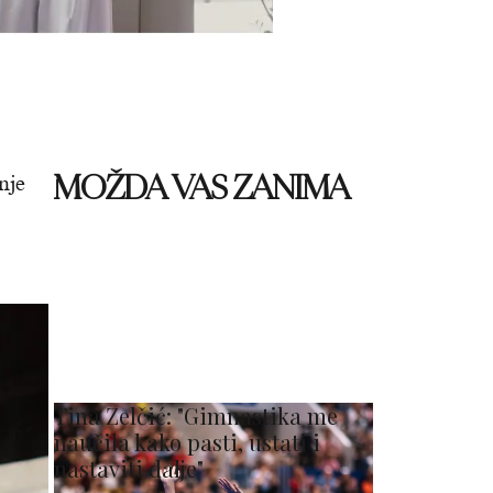
MOŽDA VAS ZANIMA
nje
Tina Zelčić: "Gimnastika me
naučila kako pasti, ustati i
nastaviti dalje"