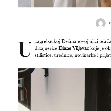
U
zagrebačkoj Dežmanovoj ulici održ
dizajnerice
Diane Viljevac
koje je ok
stilistice, urednice, novinarke i pri