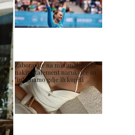
Zaboravite na minimalistički
nakit: statement narukvice su
"in", znamo gdje ih kupiti