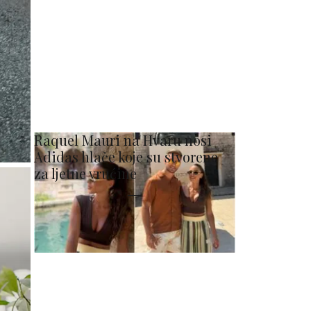
Raquel Mauri na Hvaru nosi
Adidas hlače koje su stvorene
za ljetne vrućine