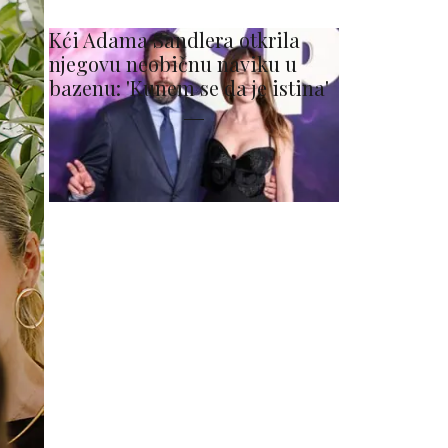
Kći Adama Sandlera otkrila
njegovu neobičnu naviku u
bazenu: 'Kunem se da je istina'