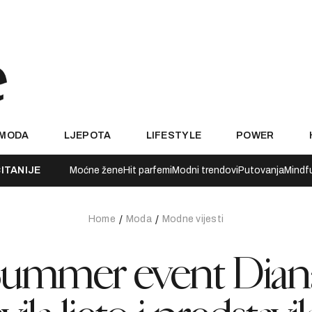
MODA
LJEPOTA
LIFESTYLE
POWER
ITANIJE
Moćne žene
Hit parfemi
Modni trendovi
Putovanja
Mindf
Home
Moda
Modne vijesti
ummer event Dian