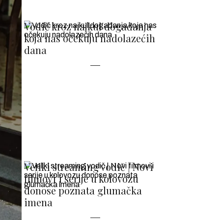
Vodič kroz najkul događanja
koja nas očekuju nadolazećih
dana
Veliki streaming vodič | Novi
filmovi i serije u kolovozu
donose poznata glumačka
imena