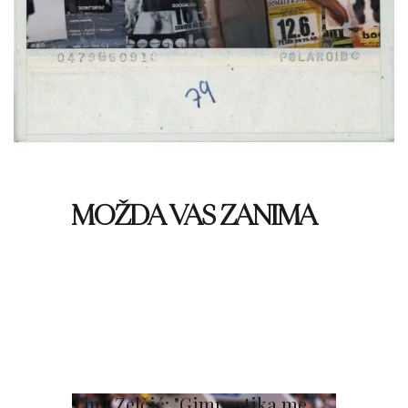
MOŽDA VAS ZANIMA
Tina Zelčić: "Gimnastika me