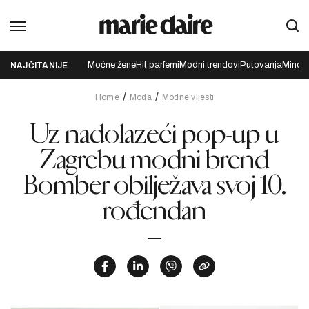
Moćne žene
Hit parfemi
Modni trendovi
Putovanja
Mindfu
NAJČITANIJE
Home
Moda
Modne vijesti
Uz nadolazeći pop-up u
Zagrebu modni brend
Bomber obilježava svoj 10.
rođendan