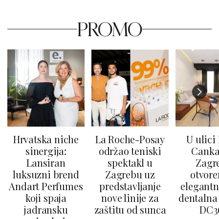
PROMO
Hrvatska niche
La Roche-Posay
U ulici
sinergija:
održao teniski
Canka
Lansiran
spektakl u
Zagr
luksuzni brend
Zagrebu uz
otvore
Andart Perfumes
predstavljanje
elegantn
koji spaja
nove linije za
dentalna 
jadransku
zaštitu od sunca
DC3