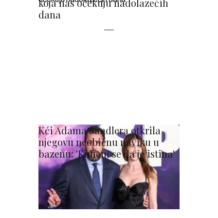
koja nas očekuju nadolazećih
dana
Kći Adama Sandlera otkrila
njegovu neobičnu naviku u
bazenu: 'Kunem se da je istina'