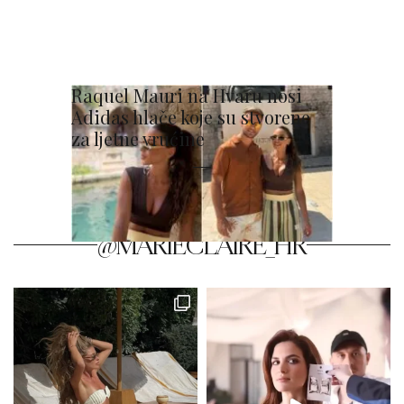
Raquel Mauri na Hvaru nosi
Adidas hlače koje su stvorene
za ljetne vrućine
@MARIECLAIRE_HR