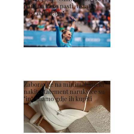
naučila kako pasti, ustati i
nastaviti dalje"
Zaboravite na minimalistički
nakit: statement narukvice su
"in", znamo gdje ih kupiti