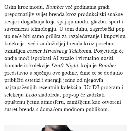
Osim kroz modu,
Bomber
već godinama gradi
prepoznatljiv svijet brenda kroz produkcijski snažne
revije i događanja koja spajaju modu, glazbu, sport i
suvremenu tehnologiju. U tom duhu, zagrebački pop
up neće biti samo prilika za razgledavanje i kupovinu
kolekcija, već i za doživljaj brenda kroz posebno
osmišljen
corner Hrvatskog Telekoma.
Posjetitelji će
ondje moći isprobati AI zrcalo i virtualno nositi
komade iz kolekcije
Draft Night,
koju je
Bomber
predstavio u siječnju ove godine, čime će se dodatno
približiti estetici i energiji jedne od njegovih
najzapaženijih recentnih kolekcija. Uz DJ program i
selekciju
Ledo
sladoleda, pop-up će zadržati
opuštenu ljetnu atmosferu, zamišljenu kao otvoreni
susret brenda s domaćom modnom publikom.