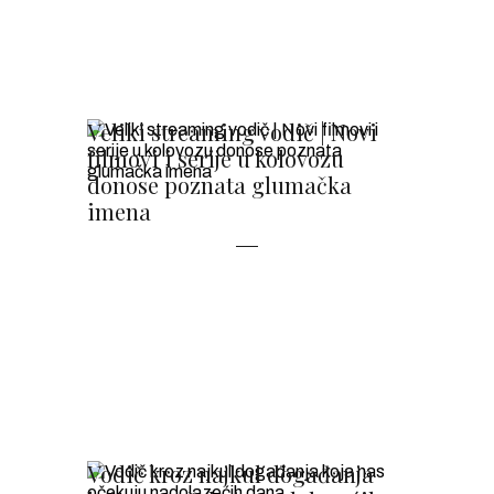
Veliki streaming vodič | Novi
filmovi i serije u kolovozu
donose poznata glumačka
imena
Vodič kroz najkul događanja