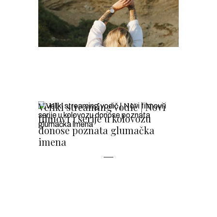
Veliki streaming vodič | Novi
filmovi i serije u kolovozu
donose poznata glumačka
imena