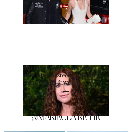
Minnie Driver nakon teške
prometne nesreće: 'Zahvalna
sam što sam živa'
@MARIECLAIRE_HR