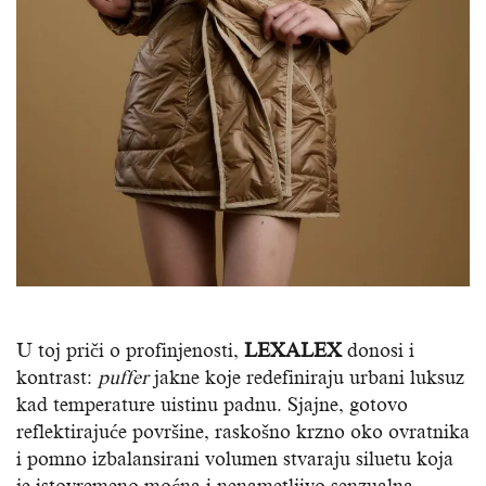
U toj priči o profinjenosti,
LEXALEX
donosi i
kontrast:
puffer
jakne koje redefiniraju urbani luksuz
kad temperature uistinu padnu. Sjajne, gotovo
reflektirajuće površine, raskošno krzno oko ovratnika
i pomno izbalansirani volumen stvaraju siluetu koja
je istovremeno moćna i nenametljivo senzualna.