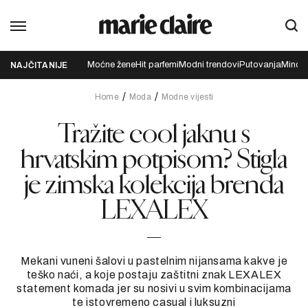
Moćne žene
Hit parfemi
Modni trendovi
Putovanja
Mindfu
NAJČITANIJE
Home
Moda
Modne vijesti
Tražite cool jaknu s
hrvatskim potpisom? Stigla
je zimska kolekcija brenda
LEXALEX
Mekani vuneni šalovi u pastelnim nijansama kakve je
teško naći, a koje postaju zaštitni znak LEXALEX
statement komada jer su nosivi u svim kombinacijama
te istovremeno casual i luksuzni