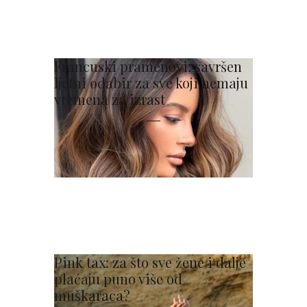
Francuski pramenovi: savršen
ljetni odabir za sve koji nemaju
vremena za izrast
Pink tax: za što sve žene i dalje
plaćaju puno više od
muškaraca?