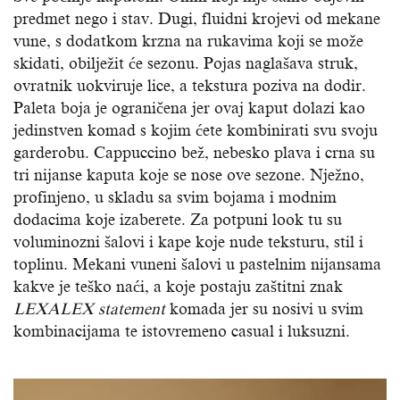
predmet nego i stav. Dugi, fluidni krojevi od mekane
vune, s dodatkom krzna na rukavima koji se može
skidati, obilježit će sezonu. Pojas naglašava struk,
ovratnik uokviruje lice, a tekstura poziva na dodir.
Paleta boja je ograničena jer ovaj kaput dolazi kao
jedinstven komad s kojim ćete kombinirati svu svoju
garderobu. Cappuccino bež, nebesko plava i crna su
tri nijanse kaputa koje se nose ove sezone. Nježno,
profinjeno, u skladu sa svim bojama i modnim
dodacima koje izaberete. Za potpuni look tu su
voluminozni šalovi i kape koje nude teksturu, stil i
toplinu. Mekani vuneni šalovi u pastelnim nijansama
kakve je teško naći, a koje postaju zaštitni znak
LEXALEX statement
komada jer su nosivi u svim
kombinacijama te istovremeno casual i luksuzni.