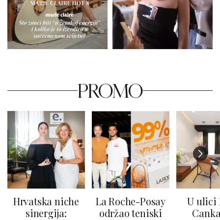
PROMO
Hrvatska niche
La Roche-Posay
U ulici
sinergija:
održao teniski
Canka