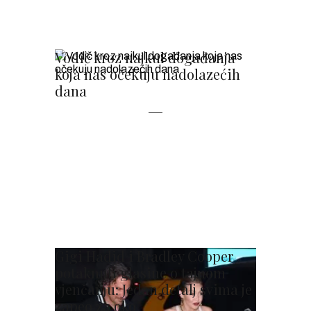
Vodič kroz najkul događanja
koja nas očekuju nadolazećih
dana
Gigi Hadid i Bradley Cooper
potaknuli glasine o tajnom
vjenčanju: Jedan detalj svima je
zapeo za oko