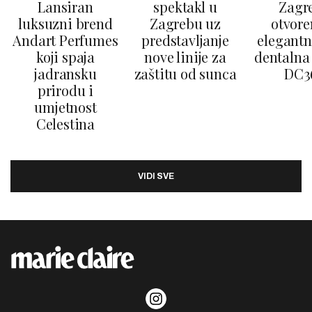
Lansiran
spektakl u
Zagr
luksuzni brend
Zagrebu uz
otvore
Andart Perfumes
predstavljanje
elegantn
koji spaja
nove linije za
dentalna 
jadransku
zaštitu od sunca
DC3
prirodu i
umjetnost
Celestina
VIDI SVE