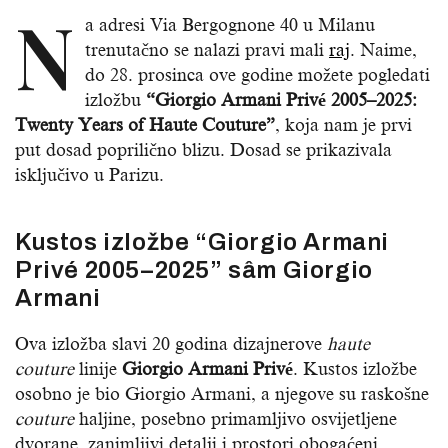
N
a adresi Via Bergognone 40 u Milanu
trenutačno se nalazi pravi mali
raj
. Naime,
do 28. prosinca ove godine možete pogledati
izložbu
“Giorgio Armani Privé 2005–2025:
Twenty Years of Haute Couture”
, koja nam je prvi
put dosad poprilično blizu. Dosad se prikazivala
isključivo u Parizu.
Kustos izložbe “Giorgio Armani
Privé 2005–2025” sâm Giorgio
Armani
Ova izložba slavi 20 godina dizajnerove
haute
couture
linije
Giorgio Armani Privé
. Kustos izložbe
osobno je bio Giorgio Armani, a njegove su raskošne
couture
haljine, posebno primamljivo osvijetljene
dvorane, zanimljivi detalji i prostori obogaćeni