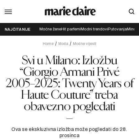
Moćne žene
Hit parfemi
Modni trendovi
Putovanja
Mindfu
NAJČITANIJE
Home
Moda
Modne vijesti
Svi u Milano: Izložbu
“Giorgio Armani Privé
2005–2025: Twenty Years of
Haute Couture” treba
obavezno pogledati
Ova se ekskluzivna izložba može pogledati do 28.
prosinca