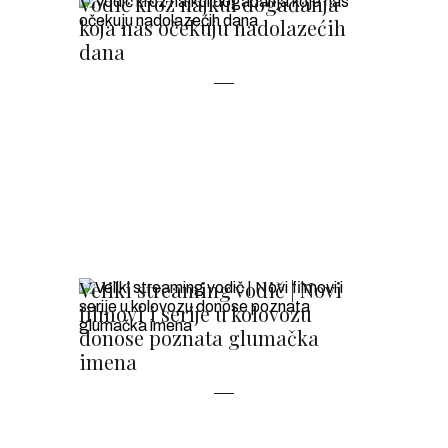
Vodič kroz najkul događanja
koja nas očekuju nadolazećih
dana
Veliki streaming vodič | Novi
filmovi i serije u kolovozu
donose poznata glumačka
imena