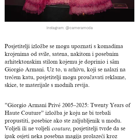
Instagram: @cameramoda
Posjetitelji izložbe se mogu upoznati s komadima
krojenima od svile, satena, nakitom i posebnim
arhitektonskim stilom kojemu je doprinio i sâm
Giorgio Armani. Uz to, u arhivu, koji se nalazi na
trećem katu, posjetitelji mogu proučavati reklame,
skice, te materijale s modnih revija.
‍”Giorgio Armani Privé 2005–2025: Twenty Years of
Haute Couture” izložba je koju ne bi trebali
propustiti, posebice ako ste zaljubljenik u modu.
Voljeli ili ne voljeli
couture,
posjetitelji tvrde da se
ipak osjeti neka posebna magija prolazeći kroz