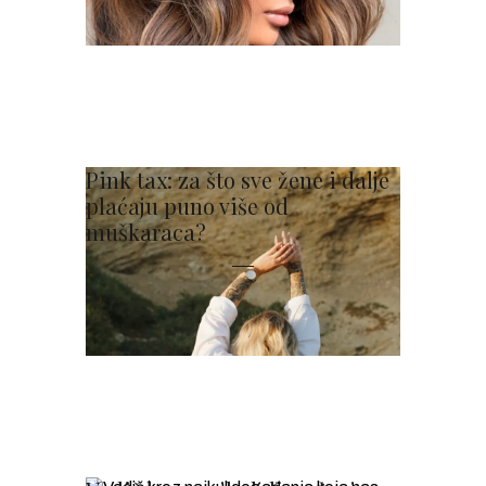
Pink tax: za što sve žene i dalje
plaćaju puno više od
muškaraca?