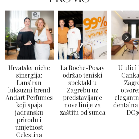
Hrvatska niche
La Roche-Posay
U ulici
sinergija:
održao teniski
Canka
Lansiran
spektakl u
Zagr
luksuzni brend
Zagrebu uz
otvore
Andart Perfumes
predstavljanje
elegantn
koji spaja
nove linije za
dentalna 
jadransku
zaštitu od sunca
DC3
prirodu i
umjetnost
Celestina