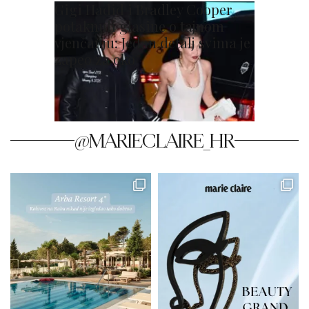
Gigi Hadid i Bradley Cooper
potaknuli glasine o tajnom
vjenčanju: Jedan detalj svima je
zapeo za oko
@MARIECLAIRE_HR