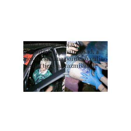
Baby Lasagna objavio
najosobniju pjesmu dosad, a
njezina snažna poruka o online
nasilju tjera na razmišljanje