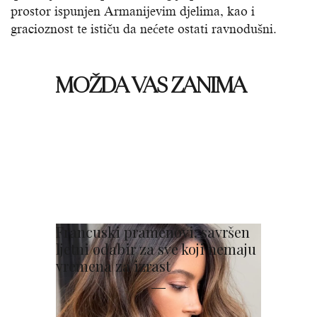
prostor ispunjen Armanijevim djelima, kao i
gracioznost te ističu da nećete ostati ravnodušni.
MOŽDA VAS ZANIMA
Francuski pramenovi: savršen
ljetni odabir za sve koji nemaju
vremena za izrast