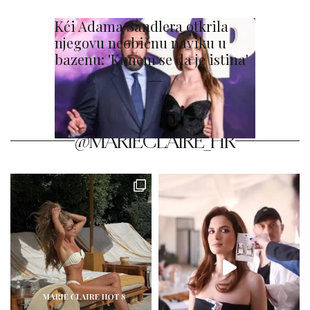
Kći Adama Sandlera otkrila
njegovu neobičnu naviku u
bazenu: 'Kunem se da je istina'
@MARIECLAIRE_HR