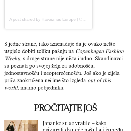
A post shared by Havaianas Europe (@havaianaseurope)
S jedne strane, iako iznenađuje da je ovako nešto
uspjelo dobiti toliku pažnju na
Copenhagen Fashion
Weeku,
s druge strane nije ništa čudno. Skandinavci
su poznati po svojoj želji za udobnošću,
jednostavnošću i neopterećenošću. Još ako je cijela
priča zaokružena nečime što izgleda
out of this
world
, imamo pobjednika.
PROČITAJTE JOŠ
Japanke su se vratile – kako
osigurati da neće nažuljati između