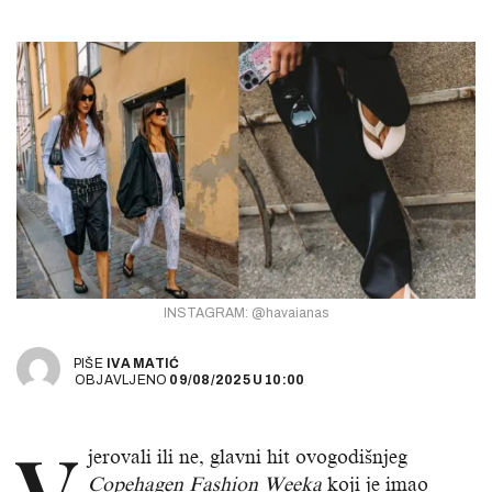
INSTAGRAM: @havaianas
PIŠE
IVA MATIĆ
OBJAVLJENO
09/08/2025
U
10:00
V
jerovali ili ne, glavni hit ovogodišnjeg
Copehagen Fashion Weeka
koji je imao