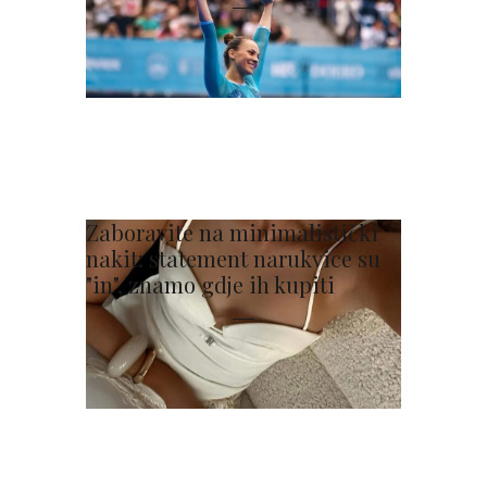
Zaboravite na minimalistički
nakit: statement narukvice su
"in", znamo gdje ih kupiti