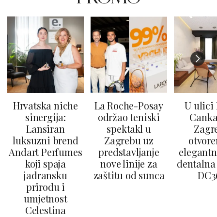
Hrvatska niche
La Roche-Posay
U ulici
sinergija:
održao teniski
Canka
Lansiran
spektakl u
Zagr
luksuzni brend
Zagrebu uz
otvore
Andart Perfumes
predstavljanje
elegantn
koji spaja
nove linije za
dentalna 
jadransku
zaštitu od sunca
DC3
prirodu i
umjetnost
Celestina