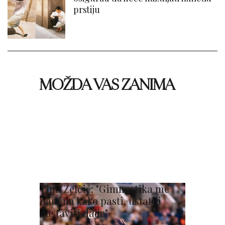
prstiju
MOŽDA VAS ZANIMA
Tina Zelčić: "Gimnastika me
naučila kako pasti, ustati i
nastaviti dalje"