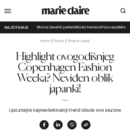
Moćne žene
Hit parfemi
Modni trendovi
Putovanja
Mindfu
NAJČITANIJE
Home
Moda
Modne vijesti
Highlight ovogodišnjeg
Copenhagen Fashion
Weeka? Neviđen oblik
japanki!
Upoznajte najneočekivaniji trend obuće ove sezone