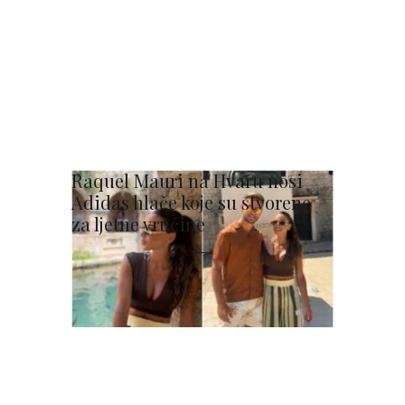
Raquel Mauri na Hvaru nosi
Adidas hlače koje su stvorene
za ljetne vrućine