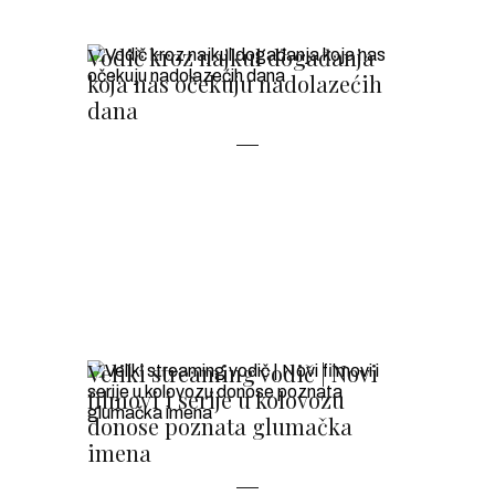
Vodič kroz najkul događanja
koja nas očekuju nadolazećih
dana
Veliki streaming vodič | Novi
filmovi i serije u kolovozu
donose poznata glumačka
imena