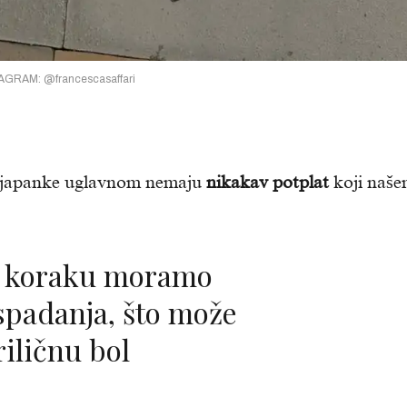
GRAM: @francescasaffari
, japanke uglavnom nemaju
nikakav potplat
koji naš
ispadanja, što može
iličnu bol