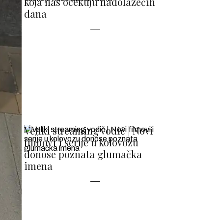
koja nas očekuju nadolazećih
dana
Veliki streaming vodič | Novi
filmovi i serije u kolovozu
donose poznata glumačka
imena