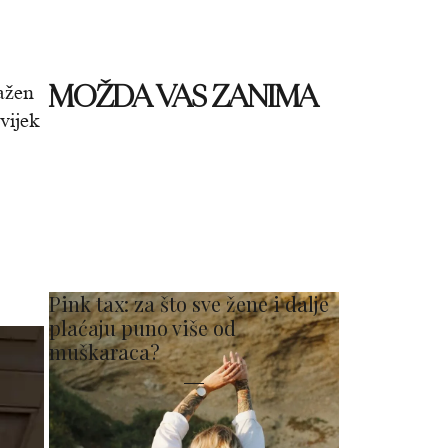
MOŽDA VAS ZANIMA
ažen
vijek
Pink tax: za što sve žene i dalje
plaćaju puno više od
muškaraca?