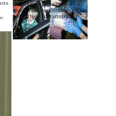
rsta.
najosobniju pjesmu dosad, a
njezina snažna poruka o online
a
nasilju tjera na razmišljanje
e.