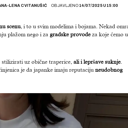
ANA-LENA CVITANUŠIĆ
OBJAVLJENO
14/07/2025
U
15:00
nu scenu
, i to u svim modelima i bojama. Nekad omr
nju plažom nego i za
grad
ske provode
za koje ćemo u
tilizirati uz obične traperice,
ali i lepršave suknje
.
injenica je da japanke imaju reputaciju
neudobnog