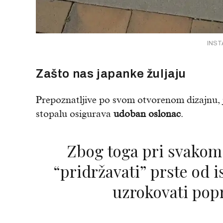
INSTA
Zašto nas japanke žuljaju
Prepoznatljive po svom otvorenom dizajnu
stopalu osigurava
udoban
oslonac
.
Zbog toga pri svakom koraku moramo
“pridržavati” prste od 
uzrokovati popr