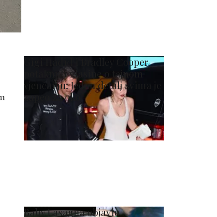
Gigi Hadid i Bradley Cooper
potaknuli glasine o tajnom
vjenčanju: Jedan detalj svima je
zapeo za oko
em
Baby Lasagna objavio