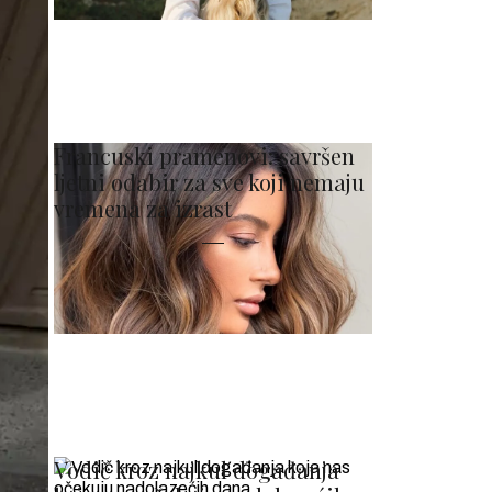
Francuski pramenovi: savršen
ljetni odabir za sve koji nemaju
vremena za izrast
Vodič kroz najkul događanja