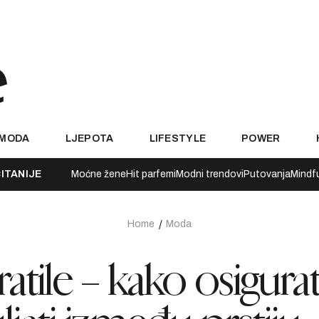
MODA
LJEPOTA
LIFESTYLE
POWER
ITANIJE
Moćne žene
Hit parfemi
Modni trendovi
Putovanja
Mindf
Home
Moda
atile – kako osigurat