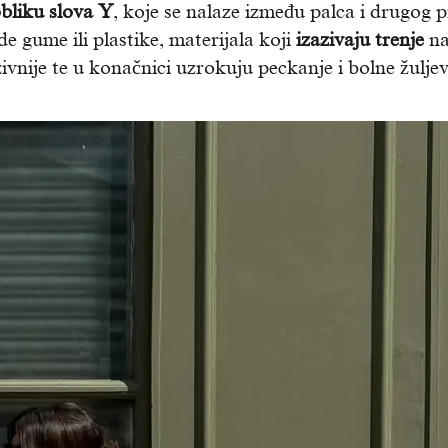
obliku slova Y
, koje se nalaze između palca i drugog p
e gume ili plastike, materijala koji
izazivaju trenje
n
ivnije te u konačnici uzrokuju peckanje i bolne žuljev