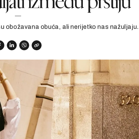
jati između prstiju
u obožavana obuća, ali nerijetko nas nažuljaju.