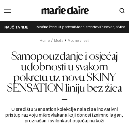
Moćne žene
Hit parfemi
Modni trendovi
Putovanja
Mindfu
NAJČITANIJE
Home
Moda
Modne vijesti
Samopouzdanje i osjećaj
udobnosti u svakom
pokretu uz novu SKINY
SENSATION liniju bez žica
U središtu Sensation kolekcije nalazi se inovativni
pristup razvoju mikrovlakana koji donosi iznimno lagan,
prozračan i svilenkast osjećaj na koži