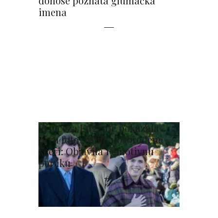
donose poznata glumačka
imena
Princeza Eugenie pokazala
prvu fotografiju novorođene
kćeri: Objavila i emotivnu
poruku