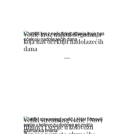
Vodič kroz najkul događanja
koja nas očekuju nadolazećih
dana
Veliki streaming vodič | Novi
filmovi i serije u kolovozu