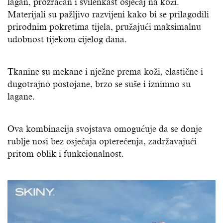
lagan, prozračan i svilenkast osjećaj na koži.
Materijali su pažljivo razvijeni kako bi se prilagodili
prirodnim pokretima tijela, pružajući maksimalnu
udobnost tijekom cijelog dana.
Tkanine su mekane i nježne prema koži, elastične i
dugotrajno postojane, brzo se suše i iznimno su
lagane.
Ova kombinacija svojstava omogućuje da se donje
rublje nosi bez osjećaja opterećenja, zadržavajući
pritom oblik i funkcionalnost.