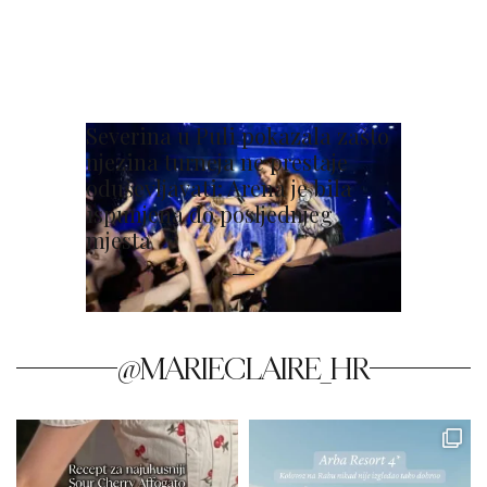
Severina u Puli pokazala zašto
njezina turneja ne prestaje
oduševljavati: Arena je bila
ispunjena do posljednjeg
mjesta
@MARIECLAIRE_HR