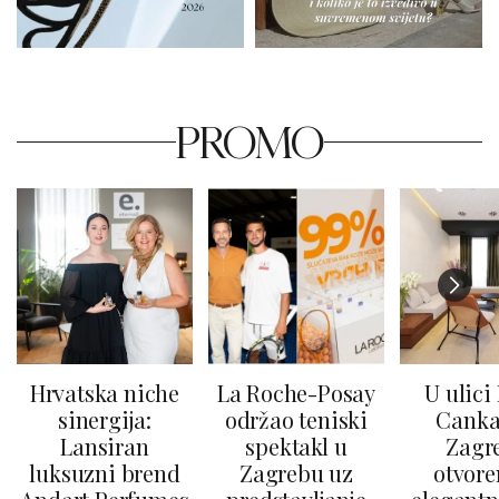
PROMO
Hrvatska niche
La Roche-Posay
U ulici
sinergija:
održao teniski
Canka
Lansiran
spektakl u
Zagr
luksuzni brend
Zagrebu uz
otvore