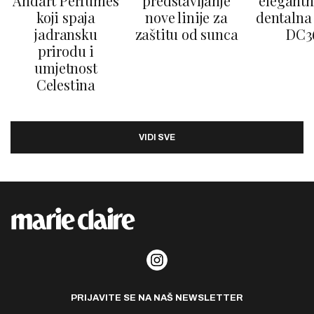
Andart Perfumes
predstavljanje
elegantn
koji spaja
nove linije za
dentalna 
jadransku
zaštitu od sunca
DC3
prirodu i
umjetnost
Celestina
VIDI SVE
PRIJAVITE SE NA NAŠ NEWSLETTER