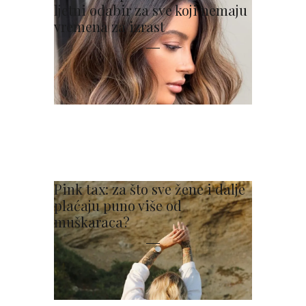
ljetni odabir za sve koji nemaju
vremena za izrast
Pink tax: za što sve žene i dalje
plaćaju puno više od
muškaraca?