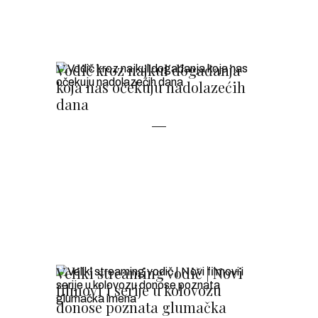
Vodič kroz najkul događanja
koja nas očekuju nadolazećih
dana
Veliki streaming vodič | Novi
filmovi i serije u kolovozu
donose poznata glumačka