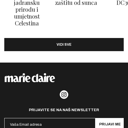
jadransku
zaštitu od sunca
DC3
prirodu i
umjetnost
Celestina
VIDI SVE
PRIJAVITE SE NA NAŠ NEWSLETTER
PRIJAVI ME