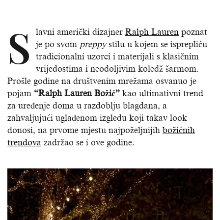
S
lavni američki dizajner
Ralph Lauren
poznat
je po svom
preppy
stilu u kojem se isprepliću
tradicionalni uzorci i materijali s klasičnim
vrijedostima i neodoljivim koledž šarmom.
Prošle godine na društvenim mrežama osvanuo je
pojam
“Ralph Lauren Božić”
kao ultimativni trend
za uređenje doma u razdoblju blagdana, a
zahvaljujući uglađenom izgledu koji takav look
donosi, na prvome mjestu najpoželjnijih
božićnih
trendova
zadržao se i ove godine.