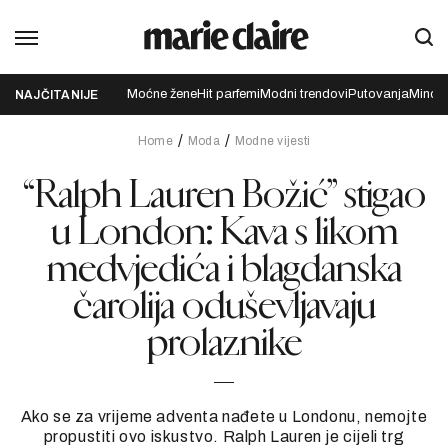
Moćne žene
Hit parfemi
Modni trendovi
Putovanja
Mindfu
NAJČITANIJE
Home
Moda
Modne vijesti
“Ralph Lauren Božić” stigao
u London: Kava s likom
medvjedića i blagdanska
čarolija oduševljavaju
prolaznike
Ako se za vrijeme adventa nađete u Londonu, nemojte
propustiti ovo iskustvo. Ralph Lauren je cijeli trg