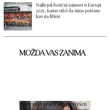
Najljepši božićni sajmovi u Europi
2025.: Kamo otići da zima postane
kao na filmu
MOŽDA VAS ZANIMA
Francuski pramenovi: savršen
ljetni odabir za sve koji nemaju