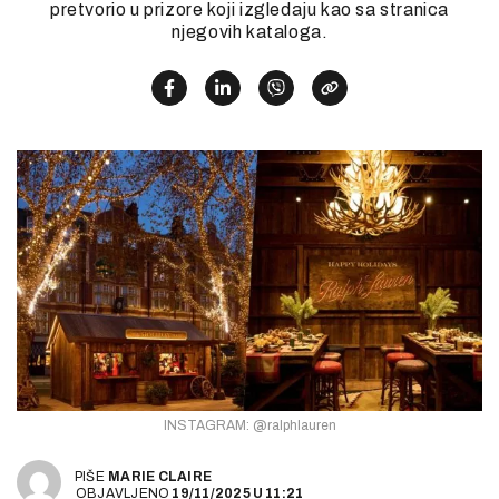
pretvorio u prizore koji izgledaju kao sa stranica
njegovih kataloga.
INSTAGRAM: @ralphlauren
PIŠE
MARIE CLAIRE
OBJAVLJENO
19/11/2025
U
11:21