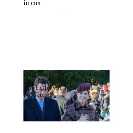
imena
Princeza Eugenie pokazala
prvu fotografiju novorođene
kćeri: Objavila i emotivnu
poruku