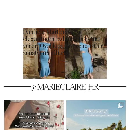
Danijela Martinović u
elegantnom izdanju za ljetnu
večer: Ovaj kroj savršeno ističe
ženstvenu siluetu
@MARIECLAIRE_HR