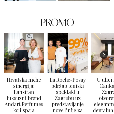
PROMO
Hrvatska niche
La Roche-Posay
U ulici
sinergija:
održao teniski
Canka
Lansiran
spektakl u
Zagr
luksuzni brend
Zagrebu uz
otvore
Andart Perfumes
predstavljanje
elegantn
koji spaja
nove linije za
dentalna 