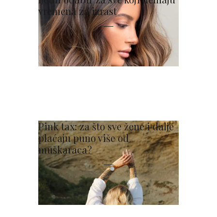
vremena za izrast
Pink tax: za što sve žene i dalje
plaćaju puno više od
muškaraca?