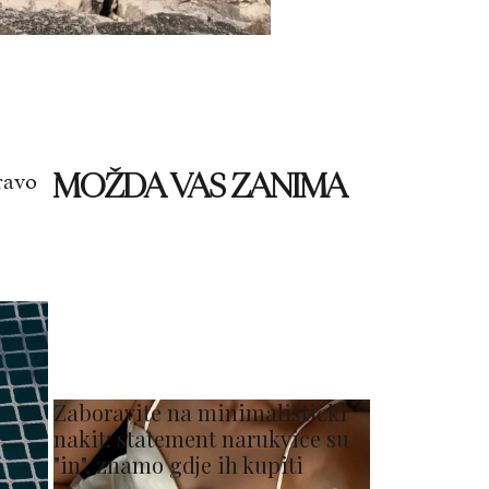
MOŽDA VAS ZANIMA
ravo
Zaboravite na minimalistički
nakit: statement narukvice su
"in", znamo gdje ih kupiti