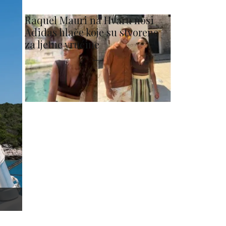
Raquel Mauri na Hvaru nosi
Adidas hlače koje su stvorene
za ljetne vrućine