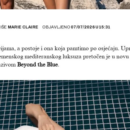
PIŠE
MARIE CLAIRE
OBJAVLJENO
07/07/2026
U
15:31
cijama, a postoje i ona koja pamtimo po osjećaju. Up
zvremenskog mediteranskog luksuza pretočen je u novu
azivom
Beyond the Blue
.